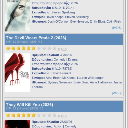
Έτος πρώτης προβολής:
2026
Βαθμολογία:
6.5/10 (117014)
Σκηνοθεσία:
Steven Spielberg
Σενάριο:
David Koepp, Steven Spielberg
Ηθοποιοί:
Josh O'Connor, Eve Hewson, Emily Blunt, Colin Firth
[iMDB]
The Devil Wears Prada 2 (2026)
S4F
: 4.5 (9 votes) |
iMDB
: 6.4
5.7/10
Πρεμιέρα Ελλάδα:
30/04/26
Είδος ταινίας:
Comedy | Drama
Έτος πρώτης προβολής:
2026
Βαθμολογία:
6.4/10 (78762)
Σκηνοθεσία:
David Frankel
Σενάριο:
Aline Brosh McKenna, Lauren Weisberger
Ηθοποιοί:
Sydney Sweeney, Emily Blunt, Anne Hathaway, Justin
Theroux
[iMDB]
They Will Kill You (2026)
S4F
: 5.8 (13 votes) |
iMDB
: 6.3
6.1/10
Πρεμιέρα Ελλάδα:
26/03/26
Είδος ταινίας:
Action | Comedy