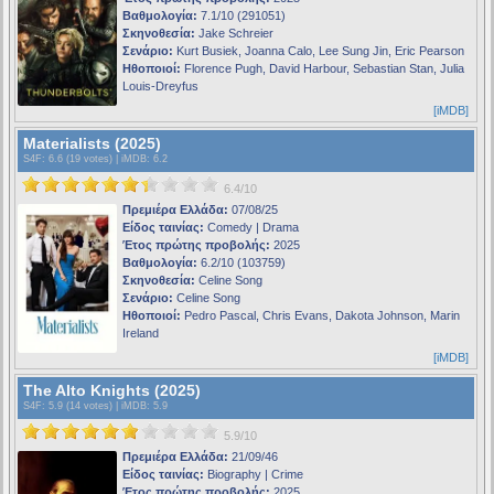
Βαθμολογία:
7.1/10 (291051)
Σκηνοθεσία:
Jake Schreier
Σενάριο:
Kurt Busiek, Joanna Calo, Lee Sung Jin, Eric Pearson
Ηθοποιοί:
Florence Pugh, David Harbour, Sebastian Stan, Julia
Louis-Dreyfus
[iMDB]
Materialists (2025)
S4F
: 6.6 (19 votes) |
iMDB
: 6.2
6.4/10
Πρεμιέρα Ελλάδα:
07/08/25
Είδος ταινίας:
Comedy | Drama
Έτος πρώτης προβολής:
2025
Βαθμολογία:
6.2/10 (103759)
Σκηνοθεσία:
Celine Song
Σενάριο:
Celine Song
Ηθοποιοί:
Pedro Pascal, Chris Evans, Dakota Johnson, Marin
Ireland
[iMDB]
The Alto Knights (2025)
S4F
: 5.9 (14 votes) |
iMDB
: 5.9
5.9/10
Πρεμιέρα Ελλάδα:
21/09/46
Είδος ταινίας:
Biography | Crime
Έτος πρώτης προβολής:
2025