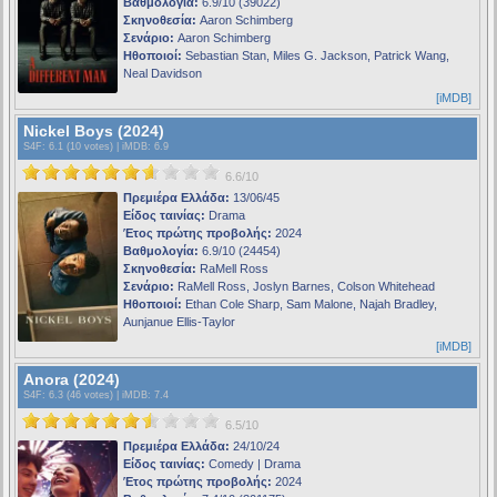
Βαθμολογία:
6.9/10 (39022)
Σκηνοθεσία:
Aaron Schimberg
Σενάριο:
Aaron Schimberg
Ηθοποιοί:
Sebastian Stan, Miles G. Jackson, Patrick Wang,
Neal Davidson
[iMDB]
Nickel Boys (2024)
S4F
: 6.1 (10 votes) |
iMDB
: 6.9
6.6/10
Πρεμιέρα Ελλάδα:
13/06/45
Είδος ταινίας:
Drama
Έτος πρώτης προβολής:
2024
Βαθμολογία:
6.9/10 (24454)
Σκηνοθεσία:
RaMell Ross
Σενάριο:
RaMell Ross, Joslyn Barnes, Colson Whitehead
Ηθοποιοί:
Ethan Cole Sharp, Sam Malone, Najah Bradley,
Aunjanue Ellis-Taylor
[iMDB]
Anora (2024)
S4F
: 6.3 (46 votes) |
iMDB
: 7.4
6.5/10
Πρεμιέρα Ελλάδα:
24/10/24
Είδος ταινίας:
Comedy | Drama
Έτος πρώτης προβολής:
2024