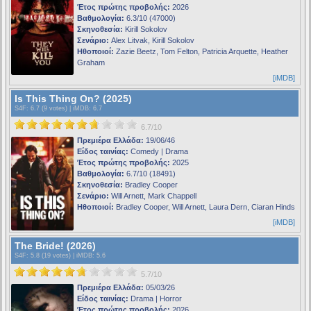
Έτος πρώτης προβολής:
2026
Βαθμολογία:
6.3/10 (47000)
Σκηνοθεσία:
Kirill Sokolov
Σενάριο:
Alex Litvak, Kirill Sokolov
Ηθοποιοί:
Zazie Beetz, Tom Felton, Patricia Arquette, Heather
Graham
[iMDB]
Is This Thing On? (2025)
S4F
: 6.7 (9 votes) |
iMDB
: 6.7
6.7/10
Πρεμιέρα Ελλάδα:
19/06/46
Είδος ταινίας:
Comedy | Drama
Έτος πρώτης προβολής:
2025
Βαθμολογία:
6.7/10 (18491)
Σκηνοθεσία:
Bradley Cooper
Σενάριο:
Will Arnett, Mark Chappell
Ηθοποιοί:
Bradley Cooper, Will Arnett, Laura Dern, Ciaran Hinds
[iMDB]
The Bride! (2026)
S4F
: 5.8 (19 votes) |
iMDB
: 5.6
5.7/10
Πρεμιέρα Ελλάδα:
05/03/26
Είδος ταινίας:
Drama | Horror
Έτος πρώτης προβολής:
2026