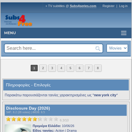
+ TV subtitles @
Subs4series.com
Register
|
Log in
MENU
1
2
3
4
5
6
7
8
Πληροφορίες - Επιλογές
Παρακάτω παρουσιάζονται ταινίες χαρακτηρισμένες ως *
new york city
*
Disclosure Day (2026)
S4F
: 6.2 (26 votes) |
iMDB
: 6.5
6.3/10
Πρεμιέρα Ελλάδα:
10/06/26
Είδος ταινίας:
Action | Drama