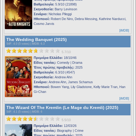
Βαθμολογία:
5.9/10 (21898)
Σκηνοθεσία:
Barry Levinson
Σενάριο:
Nicholas Pileggi
Ηθοποιοί:
Robert De Niro, Debra Messing, Kathrine Narducci,
Cosmo Jarvis
[iMDB]
The Wedding Banquet (2025)
S4F
: 4.0 (5 votes) |
iMDB
: 6.3
5.7/10
Πρεμιέρα Ελλάδα:
18/10/46
Είδος ταινίας:
Comedy | Drama
Έτος πρώτης προβολής:
2025
Βαθμολογία:
6.3/10 (4547)
Σκηνοθεσία:
Andrew Ahn
Σενάριο:
Andrew Ahn, James Schamus
Ηθοποιοί:
Bowen Yang, Lily Gladstone, Kelly Marie Tran, Han
Gi-Chan
[iMDB]
The Wizard Of The Kremlin (Le Mage du Kremli) (2025)
S4F
: 4.1 (5 votes) |
iMDB
: 6
5.5/10
Πρεμιέρα Ελλάδα:
12/03/26
Είδος ταινίας:
Biography | Crime
Έτος πρώτης προβολής:
2025