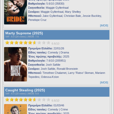
Βαθμολογία:
5.6/10 (35830)
Σκηνοθεσία:
Maggie Gyllenhaal
Σενάριο:
Maggie Gyllenhaal, Mary Shelley
Ηθοποιοί:
Jake Gyllenhaal, Christian Bale, Jessie Buckley,
Penelope Cruz
[iMDB]
Marty Supreme (2025)
S4F
: 6.0 (24 votes) |
iMDB
: 7.6
6.6/10
Πρεμιέρα Ελλάδα:
22/01/26
Είδος ταινίας:
Comedy | Drama
Έτος πρώτης προβολής:
2025
Βαθμολογία:
7.6/10 (205951)
Σκηνοθεσία:
Josh Safdie
Σενάριο:
Josh Safdie, Ronald Bronstein
Ηθοποιοί:
Timothee Chalamet, Larry 'Ratso' Sloman, Mariann
Tepedino, Odessa A'zion
[iMDB]
Caught Stealing (2025)
S4F
: 6.5 (20 votes) |
iMDB
: 6.8
6.6/10
Πρεμιέρα Ελλάδα:
01/03/46
Είδος ταινίας:
Comedy | Crime
Έτος πρώτης προβολής:
2025