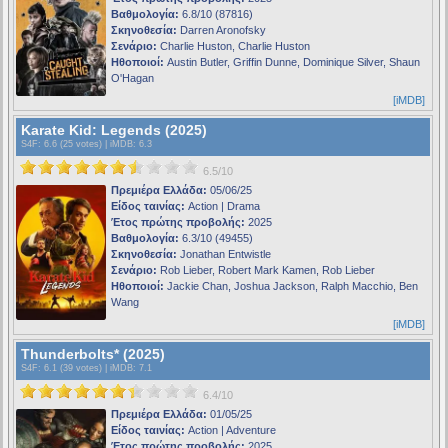
Βαθμολογία:
6.8/10 (87816)
Σκηνοθεσία:
Darren Aronofsky
Σενάριο:
Charlie Huston, Charlie Huston
Ηθοποιοί:
Austin Butler, Griffin Dunne, Dominique Silver, Shaun
O'Hagan
[iMDB]
Karate Kid: Legends (2025)
S4F
: 6.6 (25 votes) |
iMDB
: 6.3
6.5/10
Πρεμιέρα Ελλάδα:
05/06/25
Είδος ταινίας:
Action | Drama
Έτος πρώτης προβολής:
2025
Βαθμολογία:
6.3/10 (49455)
Σκηνοθεσία:
Jonathan Entwistle
Σενάριο:
Rob Lieber, Robert Mark Kamen, Rob Lieber
Ηθοποιοί:
Jackie Chan, Joshua Jackson, Ralph Macchio, Ben
Wang
[iMDB]
Thunderbolts* (2025)
S4F
: 6.1 (39 votes) |
iMDB
: 7.1
6.4/10
Πρεμιέρα Ελλάδα:
01/05/25
Είδος ταινίας:
Action | Adventure
Έτος πρώτης προβολής:
2025