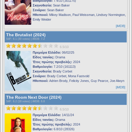
Βαθμολογία:
7.4/10 (301175)
Σκηνοθεσία:
Sean Baker
Σενάριο:
Sean Baker
Ηθοποιοί:
Mikey Madison, Paul Weissman, Lindsey Normington,
Emily Weider
[iMDB]
The Brutalist (2024)
S4F
: 6.1 (30 votes) |
iMDB
: 7.2
6.5/10
Πρεμιέρα Ελλάδα:
06/02/25
Είδος ταινίας:
Drama
Έτος πρώτης προβολής:
2024
Βαθμολογία:
7.2/10 (161113)
Σκηνοθεσία:
Brady Corbet
Σενάριο:
Brady Corbet, Mona Fastvold
Ηθοποιοί:
Adrien Brody, Felicity Jones, Guy Pearce, Joe Alwyn
[iMDB]
The Room Next Door (2024)
S4F
: 6.2 (18 votes) |
iMDB
: 6.8
6.5/10
Πρεμιέρα Ελλάδα:
14/11/24
Είδος ταινίας:
Drama
Έτος πρώτης προβολής:
2024
Βαθμολογία:
6.8/10 (28326)