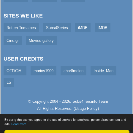
SITES WE LIKE
Rotten Tomatoes
Subs4Series
iMDB
tMDB
Cine.gr
Movies gallery
USER CREDITS
OFFiCiAL
marios1909
char8melon
Inside_Man
LS
© Copyright 2004 - 2026,
Subs4free.info
Team
All Rights Reserved. (
Usage Policy
)
Served in 303ms (live)
By using this site you agree to the use of cookies for analytics, personalised content and
ads.
Read more