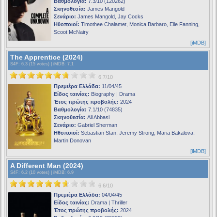
Βαθμολογία:
7.3/10 (120262)
Σκηνοθεσία:
James Mangold
Σενάριο:
James Mangold, Jay Cocks
Ηθοποιοί:
Timothee Chalamet, Monica Barbaro, Elle Fanning,
Scoot McNairy
[iMDB]
The Apprentice (2024)
S4F
: 6.3 (15 votes) |
iMDB
: 7.1
6.7/10
Πρεμιέρα Ελλάδα:
11/04/45
Είδος ταινίας:
Biography | Drama
Έτος πρώτης προβολής:
2024
Βαθμολογία:
7.1/10 (74835)
Σκηνοθεσία:
Ali Abbasi
Σενάριο:
Gabriel Sherman
Ηθοποιοί:
Sebastian Stan, Jeremy Strong, Maria Bakalova,
Martin Donovan
[iMDB]
A Different Man (2024)
S4F
: 6.2 (10 votes) |
iMDB
: 6.9
6.6/10
Πρεμιέρα Ελλάδα:
04/04/45
Είδος ταινίας:
Drama | Thriller
Έτος πρώτης προβολής:
2024