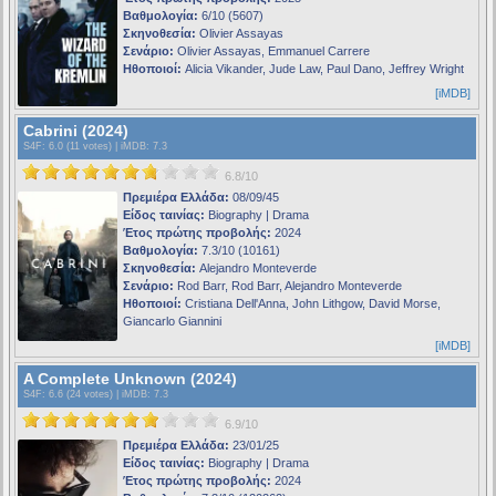
Βαθμολογία:
6/10 (5607)
Σκηνοθεσία:
Olivier Assayas
Σενάριο:
Olivier Assayas, Emmanuel Carrere
Ηθοποιοί:
Alicia Vikander, Jude Law, Paul Dano, Jeffrey Wright
[iMDB]
Cabrini (2024)
S4F
: 6.0 (11 votes) |
iMDB
: 7.3
6.8/10
Πρεμιέρα Ελλάδα:
08/09/45
Είδος ταινίας:
Biography | Drama
Έτος πρώτης προβολής:
2024
Βαθμολογία:
7.3/10 (10161)
Σκηνοθεσία:
Alejandro Monteverde
Σενάριο:
Rod Barr, Rod Barr, Alejandro Monteverde
Ηθοποιοί:
Cristiana Dell'Anna, John Lithgow, David Morse,
Giancarlo Giannini
[iMDB]
A Complete Unknown (2024)
S4F
: 6.6 (24 votes) |
iMDB
: 7.3
6.9/10
Πρεμιέρα Ελλάδα:
23/01/25
Είδος ταινίας:
Biography | Drama
Έτος πρώτης προβολής:
2024