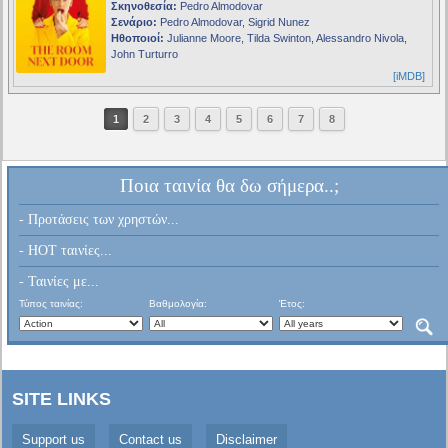
Σκηνοθεσία:
Pedro Almodovar
Σενάριο:
Pedro Almodovar, Sigrid Nunez
Ηθοποιοί:
Julianne Moore, Tilda Swinton, Alessandro Nivola,
John Turturro
[iMDB]
1
2
3
4
5
6
7
8
Ποια ταινία θα δω σήμερα..;
- Προτάσεις των χρηστών...
- HOT ταινίες...
- Ταινίες με...
Τύπος ταινίας:
Βαθμολογία:
Έτος:
SITE LINKS
Support us
Contact us
Disclaimer