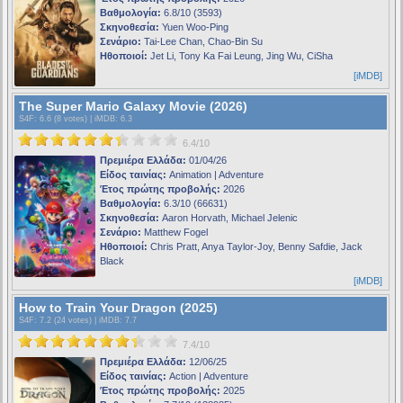
Βαθμολογία:
6.8/10 (3593)
Σκηνοθεσία:
Yuen Woo-Ping
Σενάριο:
Tai-Lee Chan, Chao-Bin Su
Ηθοποιοί:
Jet Li, Tony Ka Fai Leung, Jing Wu, CiSha
[iMDB]
The Super Mario Galaxy Movie (2026)
S4F
: 6.6 (8 votes) |
iMDB
: 6.3
6.4/10
Πρεμιέρα Ελλάδα:
01/04/26
Είδος ταινίας:
Animation | Adventure
Έτος πρώτης προβολής:
2026
Βαθμολογία:
6.3/10 (66631)
Σκηνοθεσία:
Aaron Horvath, Michael Jelenic
Σενάριο:
Matthew Fogel
Ηθοποιοί:
Chris Pratt, Anya Taylor-Joy, Benny Safdie, Jack
Black
[iMDB]
How to Train Your Dragon (2025)
S4F
: 7.2 (24 votes) |
iMDB
: 7.7
7.4/10
Πρεμιέρα Ελλάδα:
12/06/25
Είδος ταινίας:
Action | Adventure
Έτος πρώτης προβολής:
2025