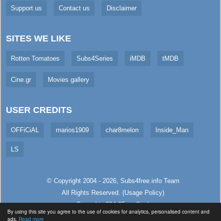
Support us
Contact us
Disclaimer
SITES WE LIKE
Rotten Tomatoes
Subs4Series
iMDB
tMDB
Cine.gr
Movies gallery
USER CREDITS
OFFiCiAL
marios1909
char8melon
Inside_Man
LS
© Copyright 2004 - 2026,
Subs4free.info
Team
All Rights Reserved. (
Usage Policy
)
Served in 304.65ms (live)
By using this site you agree to the use of cookies for analytics, personalised content and
ads.
Read more