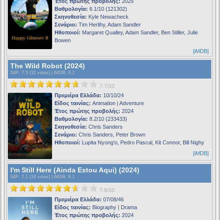
Έτος πρώτης προβολής:
2025
Βαθμολογία:
6.1/10 (121302)
Σκηνοθεσία:
Kyle Newacheck
Σενάριο:
Tim Herlihy, Adam Sandler
Ηθοποιοί:
Margaret Qualley, Adam Sandler, Ben Stiller, Julie
Bowen
[iMDB]
The Wild Robot (2024)
S4F
: 7.5 (32 votes) |
iMDB
: 8.2
7.7/10
Πρεμιέρα Ελλάδα:
10/10/24
Είδος ταινίας:
Animation | Adventure
Έτος πρώτης προβολής:
2024
Βαθμολογία:
8.2/10 (233433)
Σκηνοθεσία:
Chris Sanders
Σενάριο:
Chris Sanders, Peter Brown
Ηθοποιοί:
Lupita Nyong'o, Pedro Pascal, Kit Connor, Bill Nighy
[iMDB]
I'm Still Here (Ainda Estou Aqui) (2024)
S4F
: 7.1 (18 votes) |
iMDB
: 8.1
7.6/10
Πρεμιέρα Ελλάδα:
07/08/46
Είδος ταινίας:
Biography | Drama
Έτος πρώτης προβολής:
2024