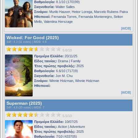
Βαθμολογία:
8.1/10 (170199)
Σκηνοθεσία:
Walter Salles
Σενάριο:
Murilo Hauser, Heitor Lorega, Marcelo Rubens Paiva
Ηθοποιοί:
Fernanda Torres, Fernanda Montenegro, Selton
Mello, Valentina Herszage
[iMDB]
Wicked: For Good (2025)
S4F
: 4.3 (11 votes) |
iMDB
: 6.6
5.6/10
Πρεμιέρα Ελλάδα:
20/11/25
Είδος ταινίας:
Drama | Family
Έτος πρώτης προβολής:
2025
Βαθμολογία:
6.6/10 (71719)
Σκηνοθεσία:
Jon M. Chu
Σενάριο:
Winnie Holzman, Winnie Holzman
Ηθοποιοί:
[iMDB]
Superman (2025)
S4F
: 4.8 (35 votes) |
iMDB
: 7
5.5/10
Πρεμιέρα Ελλάδα:
10/07/25
Είδος ταινίας:
Action | Adventure
Έτος πρώτης προβολής:
2025
Βαθμολογία:
7/10 (433705)