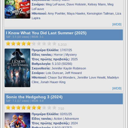
Σενάριο:
Meg LeFauve, Dave Holstein, Kelsey Mann, Meg
LeFauve
Ηθοποιοί:
Amy Poehler, Maya Hawke, Kensington Tallman, Liza
Lapira
[iMDB]
I Know What You Did Last Summer (2025)
S4F
: 5.5 (10 votes) |
iMDB
: 5.1
5.2/10
Πρεμιέρα Ελλάδα:
17/07/25
Είδος ταινίας:
Horror | Mystery
Έτος πρώτης προβολής:
2025
Βαθμολογία:
5.1/10 (50266)
Σκηνοθεσία:
Jennifer Kaytin Robinson
Σενάριο:
Lois Duncan, Jeff Howard
Ηθοποιοί:
Chase Sui Wonders, Jennifer Love Hewitt, Madelyn
Cline, Jonah Hauer-King
[iMDB]
Sonic the Hedgehog 3 (2024)
S4F
: 7.1 (17 votes) |
iMDB
: 6.9
7/10
Πρεμιέρα Ελλάδα:
02/01/25
Είδος ταινίας:
Action | Adventure
Έτος πρώτης προβολής:
2024
Βαθμολογία:
6.9/10 (82757)