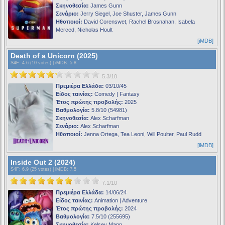
Σκηνοθεσία:
James Gunn
Σενάριο:
Jerry Siegel, Joe Shuster, James Gunn
Ηθοποιοί:
David Corenswet, Rachel Brosnahan, Isabela
Merced, Nicholas Hoult
[iMDB]
Death of a Unicorn (2025)
S4F
: 4.6 (10 votes) |
iMDB
: 5.8
5.3/10
Πρεμιέρα Ελλάδα:
03/10/45
Είδος ταινίας:
Comedy | Fantasy
Έτος πρώτης προβολής:
2025
Βαθμολογία:
5.8/10 (54981)
Σκηνοθεσία:
Alex Scharfman
Σενάριο:
Alex Scharfman
Ηθοποιοί:
Jenna Ortega, Tea Leoni, Will Poulter, Paul Rudd
[iMDB]
Inside Out 2 (2024)
S4F
: 6.9 (25 votes) |
iMDB
: 7.5
7.1/10
Πρεμιέρα Ελλάδα:
14/06/24
Είδος ταινίας:
Animation | Adventure
Έτος πρώτης προβολής:
2024
Βαθμολογία:
7.5/10 (255695)
Σκηνοθεσία:
Kelsey Mann