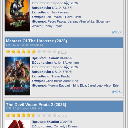
Έτος πρώτης προβολής:
2026
Βαθμολογία:
6.9/10 (83137)
Σκηνοθεσία:
Jon Favreau
Σενάριο:
Jon Favreau, Dave Filoni
Ηθοποιοί:
Pedro Pascal, Jeremy Allen White, Sigourney
Weaver, Jonny Coyne
[iMDB]
Masters Of The Universe (2026)
S4F
: 5.3 (17 votes) |
iMDB
: 6.6
5.9/10
Πρεμιέρα Ελλάδα:
04/06/26
Είδος ταινίας:
Action | Adventure
Έτος πρώτης προβολής:
2026
Βαθμολογία:
6.6/10 (77996)
Σκηνοθεσία:
Travis Knight
Σενάριο:
Chris Butler, Aaron Nee
Ηθοποιοί:
Morena Baccarin, Idris Elba, Jared Leto, Alison Brie
[iMDB]
The Devil Wears Prada 2 (2026)
S4F
: 4.5 (9 votes) |
iMDB
: 6.3
5.6/10
Πρεμιέρα Ελλάδα:
30/04/26
Είδος ταινίας:
Comedy | Drama