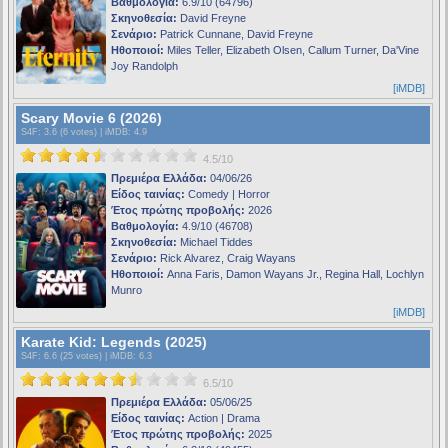
Βαθμολογία:
6.9/10 (64796)
Σκηνοθεσία:
David Freyne
Σενάριο:
Patrick Cunnane, David Freyne
Ηθοποιοί:
Miles Teller, Elizabeth Olsen, Callum Turner, Da'Vine
Joy Randolph
[iMDB]
Scary Movie 6 (2026)
S4F
: 3.6 (6 votes) |
iMDB
: 4.9
4.5/10
Πρεμιέρα Ελλάδα:
04/06/26
Είδος ταινίας:
Comedy | Horror
Έτος πρώτης προβολής:
2026
Βαθμολογία:
4.9/10 (46708)
Σκηνοθεσία:
Michael Tiddes
Σενάριο:
Rick Alvarez, Craig Wayans
Ηθοποιοί:
Anna Faris, Damon Wayans Jr., Regina Hall, Lochlyn
Munro
[iMDB]
Karate Kid: Legends (2025)
S4F
: 6.6 (25 votes) |
iMDB
: 6.3
6.5/10
Πρεμιέρα Ελλάδα:
05/06/25
Είδος ταινίας:
Action | Drama
Έτος πρώτης προβολής:
2025