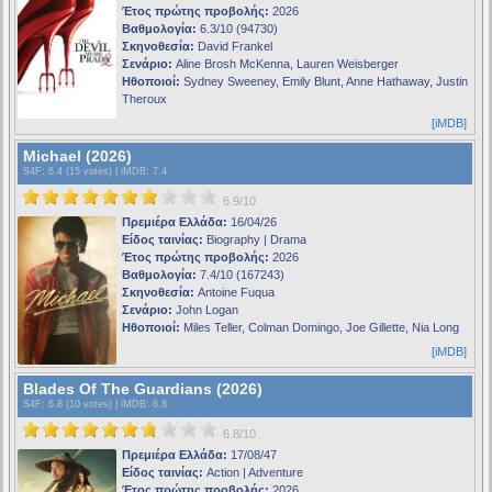
Έτος πρώτης προβολής:
2026
Βαθμολογία:
6.3/10 (94730)
Σκηνοθεσία:
David Frankel
Σενάριο:
Aline Brosh McKenna, Lauren Weisberger
Ηθοποιοί:
Sydney Sweeney, Emily Blunt, Anne Hathaway, Justin
Theroux
[iMDB]
Michael (2026)
S4F
: 6.4 (15 votes) |
iMDB
: 7.4
6.9/10
Πρεμιέρα Ελλάδα:
16/04/26
Είδος ταινίας:
Biography | Drama
Έτος πρώτης προβολής:
2026
Βαθμολογία:
7.4/10 (167243)
Σκηνοθεσία:
Antoine Fuqua
Σενάριο:
John Logan
Ηθοποιοί:
Miles Teller, Colman Domingo, Joe Gillette, Nia Long
[iMDB]
Blades Of The Guardians (2026)
S4F
: 6.8 (10 votes) |
iMDB
: 6.8
6.8/10
Πρεμιέρα Ελλάδα:
17/08/47
Είδος ταινίας:
Action | Adventure
Έτος πρώτης προβολής:
2026