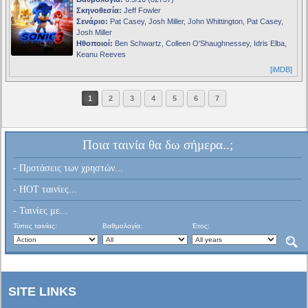
Σκηνοθεσία:
Jeff Fowler
Σενάριο:
Pat Casey, Josh Miller, John Whittington, Pat Casey,
Josh Miller
Ηθοποιοί:
Ben Schwartz, Colleen O'Shaughnessey, Idris Elba,
Keanu Reeves
[iMDB]
1
2
3
4
5
6
7
Ποια ταινία θα δω σήμερα..;
- Προτάσεις των χρηστών...
- HOT ταινίες...
- Ταινίες με...
Τύπος ταινίας:
Βαθμολογία:
Έτος:
SITE LINKS