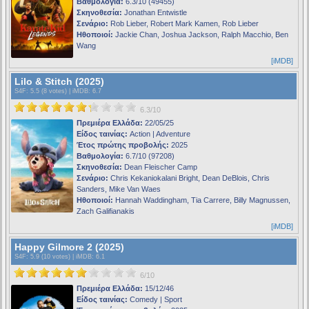
Βαθμολογία:
6.3/10 (49455)
Σκηνοθεσία:
Jonathan Entwistle
Σενάριο:
Rob Lieber, Robert Mark Kamen, Rob Lieber
Ηθοποιοί:
Jackie Chan, Joshua Jackson, Ralph Macchio, Ben
Wang
[iMDB]
Lilo & Stitch (2025)
S4F
: 5.5 (8 votes) |
iMDB
: 6.7
6.3/10
Πρεμιέρα Ελλάδα:
22/05/25
Είδος ταινίας:
Action | Adventure
Έτος πρώτης προβολής:
2025
Βαθμολογία:
6.7/10 (97208)
Σκηνοθεσία:
Dean Fleischer Camp
Σενάριο:
Chris Kekaniokalani Bright, Dean DeBlois, Chris
Sanders, Mike Van Waes
Ηθοποιοί:
Hannah Waddingham, Tia Carrere, Billy Magnussen,
Zach Galifianakis
[iMDB]
Happy Gilmore 2 (2025)
S4F
: 5.9 (10 votes) |
iMDB
: 6.1
6/10
Πρεμιέρα Ελλάδα:
15/12/46
Είδος ταινίας:
Comedy | Sport