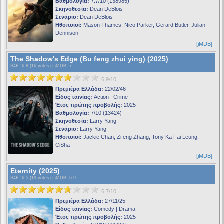
Βαθμολογία:
7.7/10 (138985)
Σκηνοθεσία:
Dean DeBlois
Σενάριο:
Dean DeBlois
Ηθοποιοί:
Mason Thames, Nico Parker, Gerard Butler, Julian
Dennison
[iMDB]
The Shadow's Edge (Bu feng zhui ying) (2025)
S4F
: 6.8 (16 votes) |
iMDB
: 7
6.9/10
Πρεμιέρα Ελλάδα:
22/02/46
Είδος ταινίας:
Action | Crime
Έτος πρώτης προβολής:
2025
Βαθμολογία:
7/10 (13424)
Σκηνοθεσία:
Larry Yang
Σενάριο:
Larry Yang
Ηθοποιοί:
Jackie Chan, Zifeng Zhang, Tony Ka Fai Leung,
CiSha
[iMDB]
Eternity (2025)
S4F
: 6.5 (19 votes) |
iMDB
: 6.9
6.7/10
Πρεμιέρα Ελλάδα:
27/11/25
Είδος ταινίας:
Comedy | Drama
Έτος πρώτης προβολής:
2025