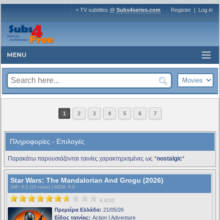
+ TV subtitles @
Subs4series.com
Register
|
Log in
MENU
1
2
3
4
5
6
7
Πληροφορίες - Επιλογές
Παρακάτω παρουσιάζονται ταινίες χαρακτηρισμένες ως *
nostalgic
*
Star Wars: The Mandalorian And Grogu (2026)
S4F
: 6.2 (15 votes) |
iMDB
: 6.9
6.6/10
Πρεμιέρα Ελλάδα:
21/05/26
Είδος ταινίας:
Action | Adventure