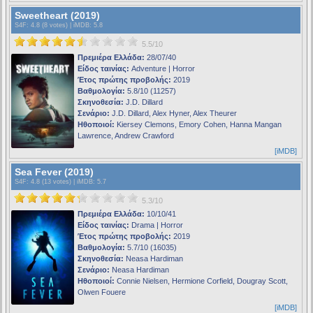
Sweetheart (2019)
S4F
: 4.8 (8 votes) |
iMDB
: 5.8
5.5/10
Πρεμιέρα Ελλάδα:
28/07/40
Είδος ταινίας:
Adventure | Horror
Έτος πρώτης προβολής:
2019
Βαθμολογία:
5.8/10 (11257)
Σκηνοθεσία:
J.D. Dillard
Σενάριο:
J.D. Dillard, Alex Hyner, Alex Theurer
Ηθοποιοί:
Kiersey Clemons, Emory Cohen, Hanna Mangan
Lawrence, Andrew Crawford
[iMDB]
Sea Fever (2019)
S4F
: 4.8 (13 votes) |
iMDB
: 5.7
5.3/10
Πρεμιέρα Ελλάδα:
10/10/41
Είδος ταινίας:
Drama | Horror
Έτος πρώτης προβολής:
2019
Βαθμολογία:
5.7/10 (16035)
Σκηνοθεσία:
Neasa Hardiman
Σενάριο:
Neasa Hardiman
Ηθοποιοί:
Connie Nielsen, Hermione Corfield, Dougray Scott,
Olwen Fouere
[iMDB]