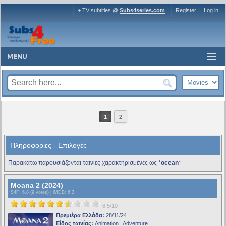
+ TV subtitles @
Subs4series.com
Register
|
Log in
MENU
1
2
Πληροφορίες - Επιλογές
Παρακάτω παρουσιάζονται ταινίες χαρακτηρισμένες ως *
ocean
*
Moana 2 (2024)
S4F
: 6.8 (9 votes) |
iMDB
: 6.3
6.5/10
Πρεμιέρα Ελλάδα:
28/11/24
Είδος ταινίας:
Animation | Adventure