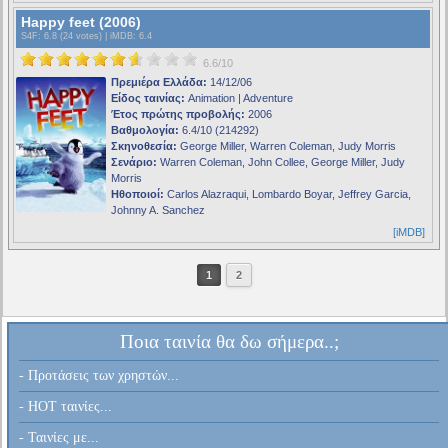
Happy feet (2006)
S4F
: 6.8 (24 votes) |
iMDB
: 6.4
6.6/10
Πρεμιέρα Ελλάδα:
14/12/06
Είδος ταινίας:
Animation | Adventure
Έτος πρώτης προβολής:
2006
Βαθμολογία:
6.4/10 (214292)
Σκηνοθεσία:
George Miller, Warren Coleman, Judy Morris
Σενάριο:
Warren Coleman, John Collee, George Miller, Judy
Morris
Ηθοποιοί:
Carlos Alazraqui, Lombardo Boyar, Jeffrey Garcia,
Johnny A. Sanchez
[iMDB]
1
2
Ποια ταινία θα δω σήμερα..;
- Προτάσεις των χρηστών...
- HOT ταινίες...
- Ταινίες με...