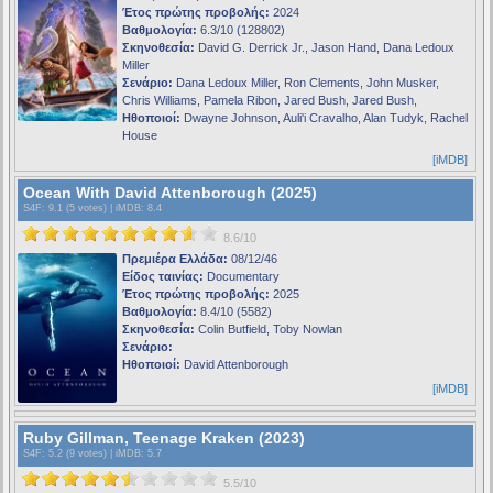
Έτος πρώτης προβολής:
2024
Βαθμολογία:
6.3/10 (128802)
Σκηνοθεσία:
David G. Derrick Jr., Jason Hand, Dana Ledoux
Miller
Σενάριο:
Dana Ledoux Miller, Ron Clements, John Musker,
Chris Williams, Pamela Ribon, Jared Bush, Jared Bush,
Ηθοποιοί:
Dwayne Johnson, Auli'i Cravalho, Alan Tudyk, Rachel
House
[iMDB]
Ocean With David Attenborough (2025)
S4F
: 9.1 (5 votes) |
iMDB
: 8.4
8.6/10
Πρεμιέρα Ελλάδα:
08/12/46
Είδος ταινίας:
Documentary
Έτος πρώτης προβολής:
2025
Βαθμολογία:
8.4/10 (5582)
Σκηνοθεσία:
Colin Butfield, Toby Nowlan
Σενάριο:
Ηθοποιοί:
David Attenborough
[iMDB]
Ruby Gillman, Teenage Kraken (2023)
S4F
: 5.2 (9 votes) |
iMDB
: 5.7
5.5/10