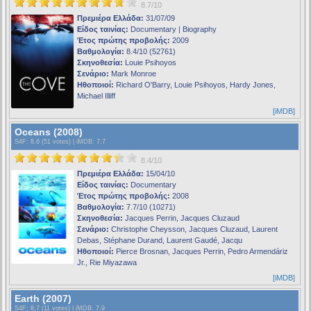
8.7/10
Πρεμιέρα Ελλάδα:
31/07/09
Είδος ταινίας:
Documentary | Biography
Έτος πρώτης προβολής:
2009
Βαθμολογία:
8.4/10 (52761)
Σκηνοθεσία:
Louie Psihoyos
Σενάριο:
Mark Monroe
Ηθοποιοί:
Richard O'Barry, Louie Psihoyos, Hardy Jones,
Michael Illiff
[iMDB]
Oceans (2008)
S4F
: 8.6 (51 votes) |
iMDB
: 7.7
8.4/10
Πρεμιέρα Ελλάδα:
15/04/10
Είδος ταινίας:
Documentary
Έτος πρώτης προβολής:
2008
Βαθμολογία:
7.7/10 (10271)
Σκηνοθεσία:
Jacques Perrin, Jacques Cluzaud
Σενάριο:
Christophe Cheysson, Jacques Cluzaud, Laurent
Debas, Stéphane Durand, Laurent Gaudé, Jacqu
Ηθοποιοί:
Pierce Brosnan, Jacques Perrin, Pedro Armendáriz
Jr., Rie Miyazawa
[iMDB]
Earth (2007)
S4F
: 8.7 (11 votes) |
iMDB
: 7.9