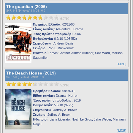
The guardian (2006)
S4F
: 6.4 (14 votes) |
iMDB
: 6.9
6.7/10
Πρεμιέρα Ελλάδα:
02/11/06
Είδος ταινίας:
Adventure | Drama
Έτος πρώτης προβολής:
2006
Βαθμολογία:
6.9/10 (103452)
Σκηνοθεσία:
Andrew Davis
Σενάριο:
Ron L. Brinkerhoff
Ηθοποιοί:
Kevin Costner, Ashton Kutcher, Sela Ward, Melissa
Sagemiller
[iMDB]
The Beach House (2019)
S4F
: 5.0 (3 votes) |
iMDB
: 5.3
5.3/10
Πρεμιέρα Ελλάδα:
09/01/41
Είδος ταινίας:
Drama | Horror
Έτος πρώτης προβολής:
2019
Βαθμολογία:
5.3/10 (9775)
Σκηνοθεσία:
Jeffrey A. Brown
Σενάριο:
Jeffrey A. Brown
Ηθοποιοί:
Liana Liberato, Noah Le Gros, Jake Weber, Maryann
Nagel
[iMDB]