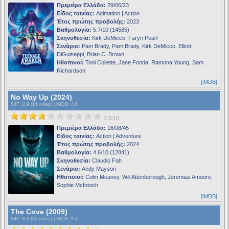
Πρεμιέρα Ελλάδα:
29/06/23
Είδος ταινίας:
Animation | Action
Έτος πρώτης προβολής:
2023
Βαθμολογία:
5.7/10 (14585)
Σκηνοθεσία:
Kirk DeMicco, Faryn Pearl
Σενάριο:
Pam Brady, Pam Brady, Kirk DeMicco, Elliott
DiGuiseppi, Brian C. Brown
Ηθοποιοί:
Toni Collette, Jane Fonda, Ramona Young, Sam
Richardson
[iMDB]
No Way Up (2024)
S4F
: 2.9 (14 votes) |
iMDB
: 4.6
3.8/10
Πρεμιέρα Ελλάδα:
16/08/45
Είδος ταινίας:
Action | Adventure
Έτος πρώτης προβολής:
2024
Βαθμολογία:
4.6/10 (12841)
Σκηνοθεσία:
Claudio Fah
Σενάριο:
Andy Mayson
Ηθοποιοί:
Colm Meaney, Will Attenborough, Jeremias Amoore,
Sophie McIntosh
[iMDB]
The Cove (2009)
S4F
: 8.8 (65 votes) |
iMDB
: 8.4