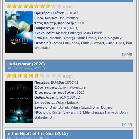
8.3/10
Πρεμιέρα Ελλάδα:
11/10/07
Είδος ταινίας:
Documentary
Έτος πρώτης προβολής:
2007
Βαθμολογία:
7.9/10 (14961)
Σκηνοθεσία:
Alastair Fothergill, Mark Linfield
Σενάριο:
Alastair Fothergill, Mark Linfield, Leslie Megahey
Ηθοποιοί:
James Earl Jones, Patrick Stewart, Ulrich Tukur, Ken
Watanabe
[iMDB]
Underwater (2020)
S4F
: 6.4 (72 votes) |
iMDB
: 5.9
6.3/10
Πρεμιέρα Ελλάδα:
10/07/41
Είδος ταινίας:
Action | Adventure
Έτος πρώτης προβολής:
2020
Βαθμολογία:
5.9/10 (108451)
Σκηνοθεσία:
William Eubank
Σενάριο:
Brian Duffield, Adam Cozad, Brian Duffield
Ηθοποιοί:
Kristen Stewart, T.J. Miller, Jessica Henwick, John
Gallagher Jr.
[iMDB]
In the Heart of the Sea (2015)
S4F
: 7.8 (108 votes) |
iMDB
: 6.9