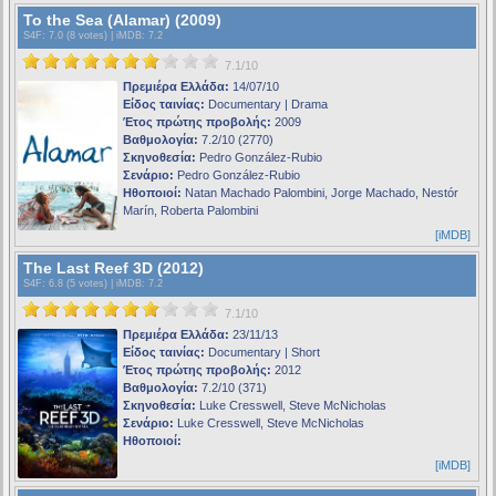
To the Sea (Alamar) (2009)
S4F
: 7.0 (8 votes) |
iMDB
: 7.2
7.1/10
Πρεμιέρα Ελλάδα:
14/07/10
Είδος ταινίας:
Documentary | Drama
Έτος πρώτης προβολής:
2009
Βαθμολογία:
7.2/10 (2770)
Σκηνοθεσία:
Pedro González-Rubio
Σενάριο:
Pedro González-Rubio
Ηθοποιοί:
Natan Machado Palombini, Jorge Machado, Nestór
Marín, Roberta Palombini
[iMDB]
The Last Reef 3D (2012)
S4F
: 6.8 (5 votes) |
iMDB
: 7.2
7.1/10
Πρεμιέρα Ελλάδα:
23/11/13
Είδος ταινίας:
Documentary | Short
Έτος πρώτης προβολής:
2012
Βαθμολογία:
7.2/10 (371)
Σκηνοθεσία:
Luke Cresswell, Steve McNicholas
Σενάριο:
Luke Cresswell, Steve McNicholas
Ηθοποιοί:
[iMDB]