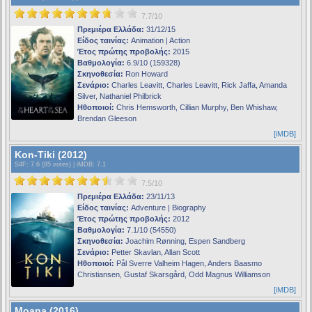
7.7/10
Πρεμιέρα Ελλάδα:
31/12/15
Είδος ταινίας:
Animation | Action
Έτος πρώτης προβολής:
2015
Βαθμολογία:
6.9/10 (159328)
Σκηνοθεσία:
Ron Howard
Σενάριο:
Charles Leavitt, Charles Leavitt, Rick Jaffa, Amanda
Silver, Nathaniel Philbrick
Ηθοποιοί:
Chris Hemsworth, Cillian Murphy, Ben Whishaw,
Brendan Gleeson
[iMDB]
Kon-Tiki (2012)
S4F
: 7.6 (85 votes) |
iMDB
: 7.1
7.5/10
Πρεμιέρα Ελλάδα:
23/11/13
Είδος ταινίας:
Adventure | Biography
Έτος πρώτης προβολής:
2012
Βαθμολογία:
7.1/10 (54550)
Σκηνοθεσία:
Joachim Rønning, Espen Sandberg
Σενάριο:
Petter Skavlan, Allan Scott
Ηθοποιοί:
Pål Sverre Valheim Hagen, Anders Baasmo
Christiansen, Gustaf Skarsgård, Odd Magnus Williamson
[iMDB]
Moana (2016)