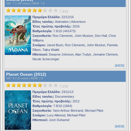
S4F
: 7.1 (28 votes) |
iMDB
: 7.6
7.3/10
Πρεμιέρα Ελλάδα:
22/12/16
Είδος ταινίας:
Animation | Adventure
Έτος πρώτης προβολής:
2016
Βαθμολογία:
7.6/10 (441473)
Σκηνοθεσία:
Ron Clements, John Musker, Don Hall, Chris
Williams
Σενάριο:
Jared Bush, Ron Clements, John Musker, Pamela
Ribon, Taika Waititi
Ηθοποιοί:
Dwayne Johnson, Alan Tudyk, Jemaine Clement,
Nicole Scherzinger
[iMDB]
Planet Ocean (2012)
S4F
: 6.1 (9 votes) |
iMDB
: 7.8
7.2/10
Πρεμιέρα Ελλάδα:
23/11/13
Είδος ταινίας:
Documentary
Έτος πρώτης προβολής:
2012
Βαθμολογία:
7.8/10 (1664)
Σκηνοθεσία:
Yann Arthus-Bertrand, Michael Pitiot
Σενάριο:
Lucy Allwood, Michael Pitiot
Ηθοποιοί:
Josh Duhamel
[iMDB]