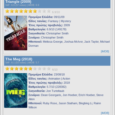
Triangle (2009)
S4F
: 6.9 (57 votes) |
iMDB
: 6.9
6.9/10
Πρεμιέρα Ελλάδα:
09/11/09
Είδος ταινίας:
Fantasy | Mystery
Έτος πρώτης προβολής:
2009
Βαθμολογία:
6.9/10 (149178)
Σκηνοθεσία:
Christopher Smith
Σενάριο:
Christopher Smith
Ηθοποιοί:
Melissa George, Joshua McIvor, Jack Taylor, Michael
Dorman
[iMDB]
The Meg (2018)
S4F
: 6.1 (53 votes) |
iMDB
: 5.7
6/10
Πρεμιέρα Ελλάδα:
23/08/18
Είδος ταινίας:
Animation | Action
Έτος πρώτης προβολής:
2018
Βαθμολογία:
5.7/10 (228382)
Σκηνοθεσία:
Jon Turteltaub
Σενάριο:
Dean Georgaris, Jon Hoeber, Erich Hoeber, Steve
Alten
Ηθοποιοί:
Ruby Rose, Jason Statham, Bingbing Li, Rainn
Wilson
[iMDB]