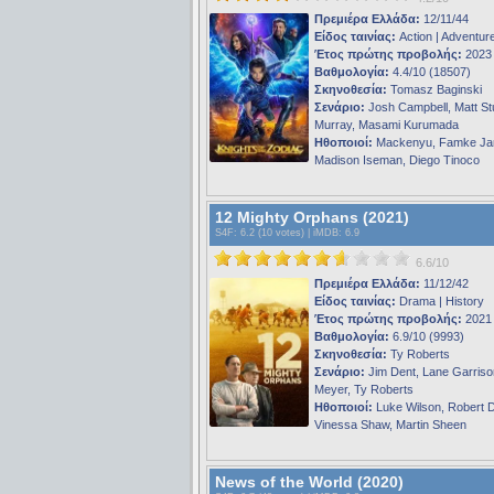
Πρεμιέρα Ελλάδα:
12/11/44
Είδος ταινίας:
Action | Adventur
Έτος πρώτης προβολής:
2023
Βαθμολογία:
4.4/10 (18507)
Σκηνοθεσία:
Tomasz Baginski
Σενάριο:
Josh Campbell, Matt St
Murray, Masami Kurumada
Ηθοποιοί:
Mackenyu, Famke Ja
Madison Iseman, Diego Tinoco
12 Mighty Orphans (2021)
S4F
: 6.2 (10 votes) |
iMDB
: 6.9
6.6/10
Πρεμιέρα Ελλάδα:
11/12/42
Είδος ταινίας:
Drama | History
Έτος πρώτης προβολής:
2021
Βαθμολογία:
6.9/10 (9993)
Σκηνοθεσία:
Ty Roberts
Σενάριο:
Jim Dent, Lane Garriso
Meyer, Ty Roberts
Ηθοποιοί:
Luke Wilson, Robert D
Vinessa Shaw, Martin Sheen
News of the World (2020)