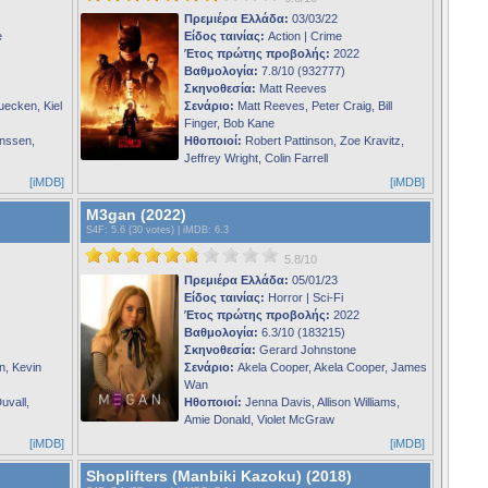
Πρεμιέρα Ελλάδα:
03/03/22
e
Είδος ταινίας:
Action | Crime
Έτος πρώτης προβολής:
2022
Βαθμολογία:
7.8/10 (932777)
Σκηνοθεσία:
Matt Reeves
uecken, Kiel
Σενάριο:
Matt Reeves, Peter Craig, Bill
Finger, Bob Kane
nssen,
Ηθοποιοί:
Robert Pattinson, Zoe Kravitz,
Jeffrey Wright, Colin Farrell
[iMDB]
[iMDB]
M3gan (2022)
S4F
: 5.6 (30 votes) |
iMDB
: 6.3
5.8/10
Πρεμιέρα Ελλάδα:
05/01/23
Είδος ταινίας:
Horror | Sci-Fi
Έτος πρώτης προβολής:
2022
Βαθμολογία:
6.3/10 (183215)
Σκηνοθεσία:
Gerard Johnstone
n, Kevin
Σενάριο:
Akela Cooper, Akela Cooper, James
Wan
uvall,
Ηθοποιοί:
Jenna Davis, Allison Williams,
Amie Donald, Violet McGraw
[iMDB]
[iMDB]
Shoplifters (Manbiki Kazoku) (2018)