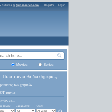
V subtitles @
Subs4series.com
Register
|
Log in
Movies
Series
Ποια ταινία θα δω σήμερα..;
ροτάσεις των χρηστών...
OT ταινίες...
αινίες με...
ς ταινίας:
Βαθμολογία:
Έτος: