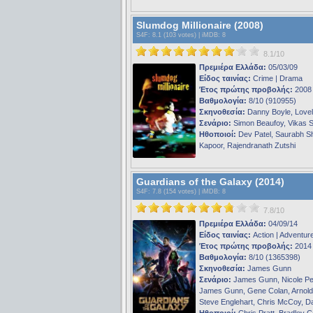
Slumdog Millionaire (2008)
S4F
: 8.1 (103 votes) |
iMDB
: 8
8.1/10
Πρεμιέρα Ελλάδα:
05/03/09
Είδος ταινίας:
Crime | Drama
Έτος πρώτης προβολής:
2008
Βαθμολογία:
8/10 (910955)
Σκηνοθεσία:
Danny Boyle, Love
Σενάριο:
Simon Beaufoy, Vikas 
Ηθοποιοί:
Dev Patel, Saurabh Shu
Kapoor, Rajendranath Zutshi
Guardians of the Galaxy (2014)
S4F
: 7.8 (154 votes) |
iMDB
: 8
7.8/10
Πρεμιέρα Ελλάδα:
04/09/14
Είδος ταινίας:
Action | Adventur
Έτος πρώτης προβολής:
2014
Βαθμολογία:
8/10 (1365398)
Σκηνοθεσία:
James Gunn
Σενάριο:
James Gunn, Nicole Pe
James Gunn, Gene Colan, Arnold
Steve Englehart, Chris McCoy, D
Ηθοποιοί:
Chris Pratt, Bradley C