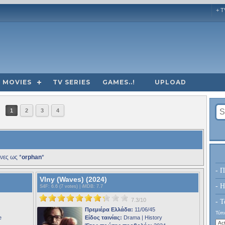
+ T
MOVIES
TV SERIES
GAMES..!
UPLOAD
1
2
3
4
νες ως *
orphan
*
- Π
Vlny (Waves) (2024)
- H
S4F
: 6.6 (7 votes) |
iMDB
: 7.7
7.3/10
- Τ
Πρεμιέρα Ελλάδα:
11/06/45
Τύπο
e
Είδος ταινίας:
Drama | History