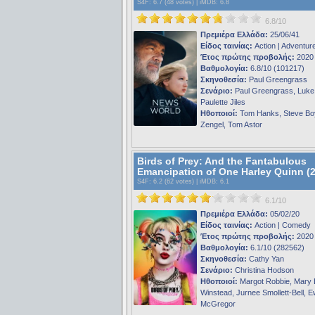
S4F
: 6.7 (48 votes) |
iMDB
: 6.8
6.8/10
Πρεμιέρα Ελλάδα:
25/06/41
Είδος ταινίας:
Action | Adventur
Έτος πρώτης προβολής:
2020
Βαθμολογία:
6.8/10 (101217)
Σκηνοθεσία:
Paul Greengrass
Σενάριο:
Paul Greengrass, Luke
Paulette Jiles
Ηθοποιοί:
Tom Hanks, Steve Boy
Zengel, Tom Astor
Birds of Prey: And the Fantabulous
Emancipation of One Harley Quinn (
S4F
: 6.2 (62 votes) |
iMDB
: 6.1
6.1/10
Πρεμιέρα Ελλάδα:
05/02/20
Είδος ταινίας:
Action | Comedy
Έτος πρώτης προβολής:
2020
Βαθμολογία:
6.1/10 (282562)
Σκηνοθεσία:
Cathy Yan
Σενάριο:
Christina Hodson
Ηθοποιοί:
Margot Robbie, Mary 
Winstead, Jurnee Smollett-Bell, 
McGregor