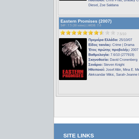
Diesel, Zoe Saldana
Eastern Promises (2007)
S4F
: 7.5 (30 votes) |
iMDB
: 7.6
7.5/10
Πρεμιέρα Ελλάδα:
25/10/07
Είδος ταινίας:
Crime | Drama
Έτος πρώτης προβολής:
2007
Βαθμολογία:
7.6/10 (277919)
Σκηνοθεσία:
David Cronenberg
Σενάριο:
Steven Knight
Ηθοποιοί:
Josef Altin, Mina E. Mi
Aleksandar Mikic, Sarah-Jeanne
SITE LINKS