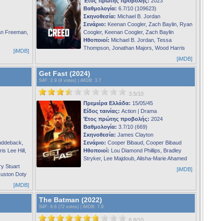
Έτος πρώτης προβολής:
2023
Βαθμολογία:
6.7/10 (109623)
Σκηνοθεσία:
Michael B. Jordan
Σενάριο:
Keenan Coogler, Zach Baylin, Ryan
an Freeman,
Coogler, Keenan Coogler, Zach Baylin
Ηθοποιοί:
Michael B. Jordan, Tessa
Thompson, Jonathan Majors, Wood Harris
[iMDB]
[iMDB]
Get Fast (2024)
S4F
: 2.9 (4 votes) |
iMDB
: 3.7
3.5/10
Πρεμιέρα Ελλάδα:
15/05/45
Είδος ταινίας:
Action | Drama
Έτος πρώτης προβολής:
2024
Βαθμολογία:
3.7/10 (669)
Σκηνοθεσία:
James Clayton
uddeback,
Σενάριο:
Cooper Bibaud, Cooper Bibaud
s Lee Hill,
Ηθοποιοί:
Lou Diamond Phillips, Bradley
Stryker, Lee Majdoub, Alisha-Marie Ahamed
y Stuart
[iMDB]
Huston Doty
[iMDB]
The Batman (2022)
S4F
: 6.6 (72 votes) |
iMDB
: 7.8
6.8/10