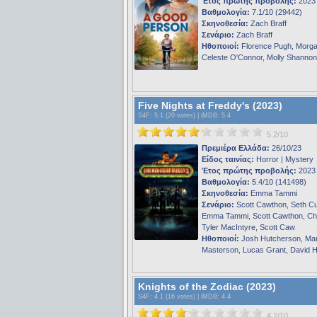
Έτος πρώτης προβολής:
2023
Βαθμολογία:
7.1/10 (29442)
Σκηνοθεσία:
Zach Braff
Σενάριο:
Zach Braff
Ηθοποιοί:
Florence Pugh, Morg
Celeste O'Connor, Molly Shannon
Five Nights at Freddy's (2023)
S4F
: 5.1 (20 votes) |
iMDB
: 5.4
5.2/10
Πρεμιέρα Ελλάδα:
26/10/23
Είδος ταινίας:
Horror | Mystery
Έτος πρώτης προβολής:
2023
Βαθμολογία:
5.4/10 (141498)
Σκηνοθεσία:
Emma Tammi
Σενάριο:
Scott Cawthon, Seth C
Emma Tammi, Scott Cawthon, Chri
Tyler MacIntyre, Scott Caw
Ηθοποιοί:
Josh Hutcherson, Mar
Masterson, Lucas Grant, David 
Knights of the Zodiac (2023)
S4F
: 4.1 (16 votes) |
iMDB
: 4.4
4.2/10