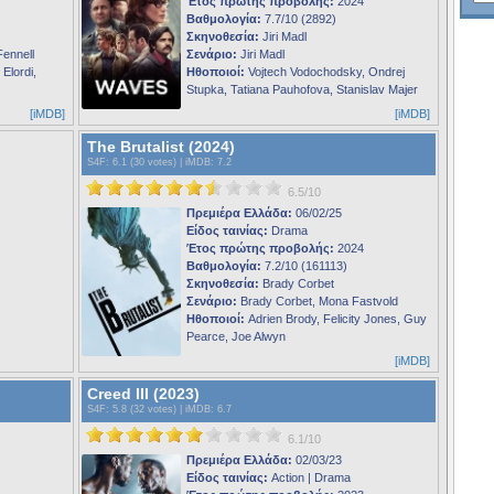
Έτος πρώτης προβολής:
2024
Βαθμολογία:
7.7/10 (2892)
Σκηνοθεσία:
Jiri Madl
Fennell
Σενάριο:
Jiri Madl
Elordi,
Ηθοποιοί:
Vojtech Vodochodsky, Ondrej
Stupka, Tatiana Pauhofova, Stanislav Majer
[iMDB]
[iMDB]
The Brutalist (2024)
S4F
: 6.1 (30 votes) |
iMDB
: 7.2
6.5/10
Πρεμιέρα Ελλάδα:
06/02/25
Είδος ταινίας:
Drama
Έτος πρώτης προβολής:
2024
Βαθμολογία:
7.2/10 (161113)
Σκηνοθεσία:
Brady Corbet
Σενάριο:
Brady Corbet, Mona Fastvold
Ηθοποιοί:
Adrien Brody, Felicity Jones, Guy
Pearce, Joe Alwyn
[iMDB]
Creed III (2023)
S4F
: 5.8 (32 votes) |
iMDB
: 6.7
6.1/10
Πρεμιέρα Ελλάδα:
02/03/23
Είδος ταινίας:
Action | Drama