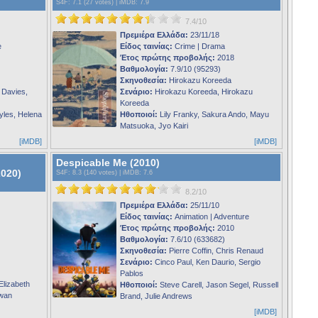
S4F
: 7.1 (27 votes) |
iMDB
: 7.9
7.4/10
Πρεμιέρα Ελλάδα:
23/11/18
e
Είδος ταινίας:
Crime | Drama
Έτος πρώτης προβολής:
2018
Βαθμολογία:
7.9/10 (95293)
Σκηνοθεσία:
Hirokazu Koreeda
 Davies,
Σενάριο:
Hirokazu Koreeda, Hirokazu
Koreeda
les, Helena
Ηθοποιοί:
Lily Franky, Sakura Ando, Mayu
Matsuoka, Jyo Kairi
[iMDB]
[iMDB]
Despicable Me (2010)
2020)
S4F
: 8.3 (140 votes) |
iMDB
: 7.6
8.2/10
Πρεμιέρα Ελλάδα:
25/11/10
Είδος ταινίας:
Animation | Adventure
Έτος πρώτης προβολής:
2010
Βαθμολογία:
7.6/10 (633682)
Σκηνοθεσία:
Pierre Coffin, Chris Renaud
Σενάριο:
Cinco Paul, Ken Daurio, Sergio
Pablos
Elizabeth
Ηθοποιοί:
Steve Carell, Jason Segel, Russell
Ewan
Brand, Julie Andrews
[iMDB]