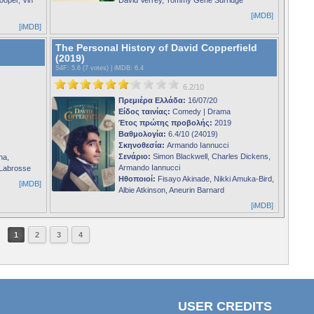
[iMDB]
[iMDB]
The Personal History of David Copperfield
(2019)
S4F
: 5.6 (7 votes) |
iMDB
: 6.4
6.2/10
Πρεμιέρα Ελλάδα:
16/07/20
Είδος ταινίας:
Comedy | Drama
Έτος πρώτης προβολής:
2019
Βαθμολογία:
6.4/10 (24019)
Σκηνοθεσία:
Armando Iannucci
Σενάριο:
Simon Blackwell, Charles Dickens,
na,
Armando Iannucci
 Labrosse
Ηθοποιοί:
Fisayo Akinade, Nikki Amuka-Bird,
[iMDB]
Albie Atkinson, Aneurin Barnard
[iMDB]
1
2
3
4
USER CREDITS