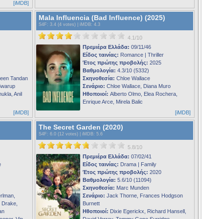
[iMDB]
Mala Influencia (Bad Influence) (2025)
S4F
: 3.4 (4 votes) |
iMDB
: 4.3
4.1/10
Πρεμιέρα Ελλάδα:
09/11/46
Είδος ταινίας:
Romance | Thriller
Έτος πρώτης προβολής:
2025
Βαθμολογία:
4.3/10 (5332)
leen Tandan
Σκηνοθεσία:
Chloe Wallace
Swarup
Σενάριο:
Chloe Wallace, Diana Muro
kla, Anil
Ηθοποιοί:
Alberto Olmo, Elea Rochera,
Enrique Arce, Mirela Balic
[iMDB]
[iMDB]
The Secret Garden (2020)
S4F
: 6.0 (12 votes) |
iMDB
: 5.6
5.8/10
Πρεμιέρα Ελλάδα:
07/02/41
e
Είδος ταινίας:
Drama | Family
Έτος πρώτης προβολής:
2020
Βαθμολογία:
5.6/10 (11094)
Σκηνοθεσία:
Marc Munden
rlman,
Σενάριο:
Jack Thorne, Frances Hodgson
 Drake,
Burnett
an
Ηθοποιοί:
Dixie Egerickx, Richard Hansell,
ooper, Vin
David Verrey, Tommy Gene Surridge