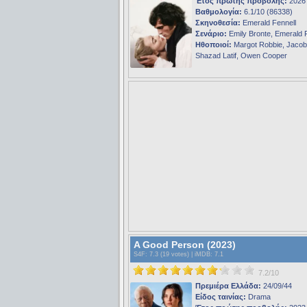
Έτος πρώτης προβολής:
2026
Βαθμολογία:
6.1/10 (86338)
Σκηνοθεσία:
Emerald Fennell
Σενάριο:
Emily Bronte, Emerald 
Ηθοποιοί:
Margot Robbie, Jacob 
Shazad Latif, Owen Cooper
A Good Person (2023)
S4F
: 7.3 (19 votes) |
iMDB
: 7.1
7.2/10
Πρεμιέρα Ελλάδα:
24/09/44
Είδος ταινίας:
Drama