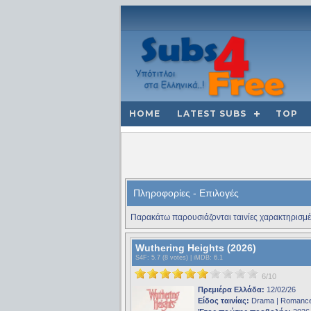
HOME
LATEST SUBS
TOP
Πληροφορίες - Επιλογές
Παρακάτω παρουσιάζονται ταινίες χαρακτηρισμέ
Wuthering Heights (2026)
S4F
: 5.7 (8 votes) |
iMDB
: 6.1
6/10
Πρεμιέρα Ελλάδα:
12/02/26
Είδος ταινίας:
Drama | Romanc