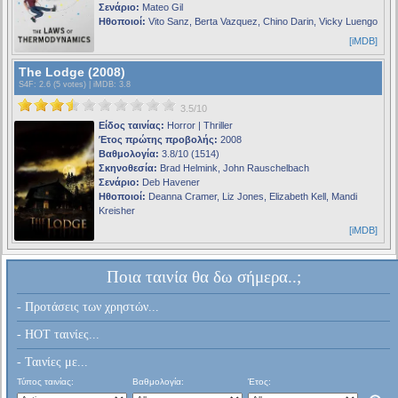
Σενάριο:
Mateo Gil
Ηθοποιοί:
Vito Sanz, Berta Vazquez, Chino Darin, Vicky Luengo
[iMDB]
The Lodge (2008)
S4F
: 2.6 (5 votes) |
iMDB
: 3.8
3.5/10
Είδος ταινίας:
Horror | Thriller
Έτος πρώτης προβολής:
2008
Βαθμολογία:
3.8/10 (1514)
Σκηνοθεσία:
Brad Helmink, John Rauschelbach
Σενάριο:
Deb Havener
Ηθοποιοί:
Deanna Cramer, Liz Jones, Elizabeth Kell, Mandi
Kreisher
[iMDB]
Ποια ταινία θα δω σήμερα..;
- Προτάσεις των χρηστών...
- HOT ταινίες...
- Ταινίες με...
Τύπος ταινίας:
Βαθμολογία:
Έτος: