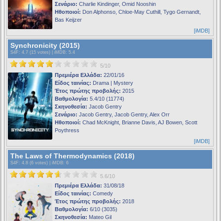
Σενάριο:
Charlie Kindinger, Omid Nooshin
Ηθοποιοί:
Don Alphonso, Chloe-May Cuthill, Tygo Gernandt,
Bas Keijzer
[iMDB]
Synchronicity (2015)
S4F
: 4.7 (15 votes) |
iMDB
: 5.4
5/10
Πρεμιέρα Ελλάδα:
22/01/16
Είδος ταινίας:
Drama | Mystery
Έτος πρώτης προβολής:
2015
Βαθμολογία:
5.4/10 (11774)
Σκηνοθεσία:
Jacob Gentry
Σενάριο:
Jacob Gentry, Jacob Gentry, Alex Orr
Ηθοποιοί:
Chad McKnight, Brianne Davis, AJ Bowen, Scott
Poythress
[iMDB]
The Laws of Thermodynamics (2018)
S4F
: 4.8 (6 votes) |
iMDB
: 6
5.6/10
Πρεμιέρα Ελλάδα:
31/08/18
Είδος ταινίας:
Comedy
Έτος πρώτης προβολής:
2018
Βαθμολογία:
6/10 (3035)
Σκηνοθεσία:
Mateo Gil