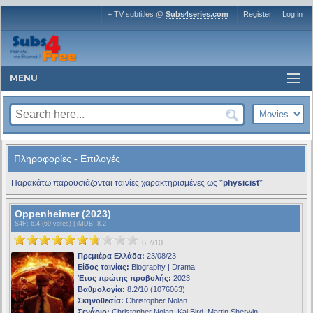
+ TV subtitles @
Subs4series.com
Register
|
Log in
MENU
Πληροφορίες - Επιλογές
Παρακάτω παρουσιάζονται ταινίες χαρακτηρισμένες ως *
physicist
*
Oppenheimer (2023)
S4F
: 6.4 (69 votes) |
iMDB
: 8.2
6.7/10
Πρεμιέρα Ελλάδα:
23/08/23
Είδος ταινίας:
Biography | Drama
Έτος πρώτης προβολής:
2023
Βαθμολογία:
8.2/10 (1076063)
Σκηνοθεσία:
Christopher Nolan
Σενάριο:
Christopher Nolan, Kai Bird, Martin Sherwin