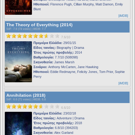
Ηθοποιοί:
Florence Pugh, Cillian Murphy, Matt Damon, Emily
Blunt
[iMDB]
The Theory of Everything (2014)
S4F
: 7.6 (74 votes) |
iMDB
: 7.7
7.6/10
Πρεμιέρα Ελλάδα:
29/01/15
Είδος ταινίας:
Biography | Drama
Έτος πρώτης προβολής:
2014
Βαθμολογία:
7.7/10 (508098)
Σκηνοθεσία:
James Marsh
Σενάριο:
Anthony McCarten, Jane Hawking
Ηθοποιοί:
Eddie Redmayne, Felicity Jones, Tom Prior, Sophie
Perry
[iMDB]
Annihilation (2018)
S4F
: 6.6 (71 votes) |
iMDB
: 6.8
6.6/10
Πρεμιέρα Ελλάδα:
23/02/18
Είδος ταινίας:
Adventure | Drama
Έτος πρώτης προβολής:
2018
Βαθμολογία:
6.8/10 (394203)
Σκηνοθεσία:
Alex Garland