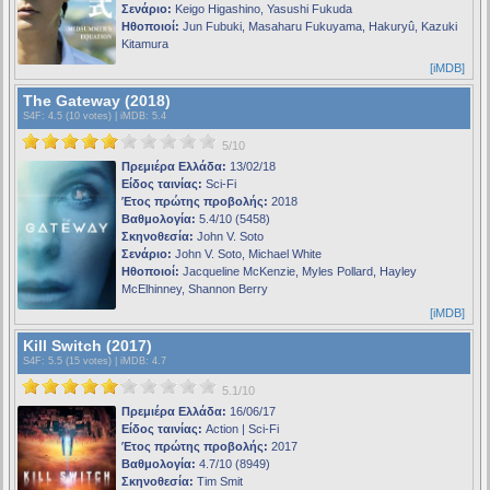
Σενάριο:
Keigo Higashino, Yasushi Fukuda
Ηθοποιοί:
Jun Fubuki, Masaharu Fukuyama, Hakuryû, Kazuki
Kitamura
[iMDB]
The Gateway (2018)
S4F
: 4.5 (10 votes) |
iMDB
: 5.4
5/10
Πρεμιέρα Ελλάδα:
13/02/18
Είδος ταινίας:
Sci-Fi
Έτος πρώτης προβολής:
2018
Βαθμολογία:
5.4/10 (5458)
Σκηνοθεσία:
John V. Soto
Σενάριο:
John V. Soto, Michael White
Ηθοποιοί:
Jacqueline McKenzie, Myles Pollard, Hayley
McElhinney, Shannon Berry
[iMDB]
Kill Switch (2017)
S4F
: 5.5 (15 votes) |
iMDB
: 4.7
5.1/10
Πρεμιέρα Ελλάδα:
16/06/17
Είδος ταινίας:
Action | Sci-Fi
Έτος πρώτης προβολής:
2017
Βαθμολογία:
4.7/10 (8949)
Σκηνοθεσία:
Tim Smit