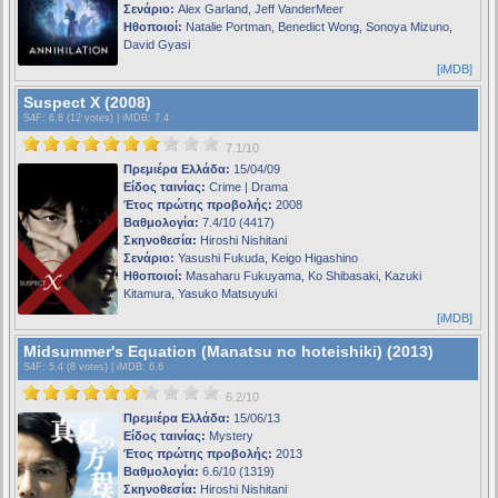
Σενάριο:
Alex Garland, Jeff VanderMeer
Ηθοποιοί:
Natalie Portman, Benedict Wong, Sonoya Mizuno,
David Gyasi
[iMDB]
Suspect X (2008)
S4F
: 6.8 (12 votes) |
iMDB
: 7.4
7.1/10
Πρεμιέρα Ελλάδα:
15/04/09
Είδος ταινίας:
Crime | Drama
Έτος πρώτης προβολής:
2008
Βαθμολογία:
7.4/10 (4417)
Σκηνοθεσία:
Hiroshi Nishitani
Σενάριο:
Yasushi Fukuda, Keigo Higashino
Ηθοποιοί:
Masaharu Fukuyama, Ko Shibasaki, Kazuki
Kitamura, Yasuko Matsuyuki
[iMDB]
Midsummer's Equation (Manatsu no hoteishiki) (2013)
S4F
: 5.4 (8 votes) |
iMDB
: 6.6
6.2/10
Πρεμιέρα Ελλάδα:
15/06/13
Είδος ταινίας:
Mystery
Έτος πρώτης προβολής:
2013
Βαθμολογία:
6.6/10 (1319)
Σκηνοθεσία:
Hiroshi Nishitani