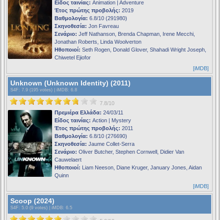
Είδος ταινίας:
Animation | Adventure
Έτος πρώτης προβολής:
2019
Βαθμολογία:
6.8/10 (291980)
Σκηνοθεσία:
Jon Favreau
Σενάριο:
Jeff Nathanson, Brenda Chapman, Irene Mecchi,
Jonathan Roberts, Linda Woolverton
Ηθοποιοί:
Seth Rogen, Donald Glover, Shahadi Wright Joseph,
Chiwetel Ejiofor
[iMDB]
Unknown (Unknown Identity) (2011)
S4F
: 7.9 (195 votes) |
iMDB
: 6.8
7.8/10
Πρεμιέρα Ελλάδα:
24/03/11
Είδος ταινίας:
Action | Mystery
Έτος πρώτης προβολής:
2011
Βαθμολογία:
6.8/10 (276690)
Σκηνοθεσία:
Jaume Collet-Serra
Σενάριο:
Oliver Butcher, Stephen Cornwell, Didier Van
Cauwelaert
Ηθοποιοί:
Liam Neeson, Diane Kruger, January Jones, Aidan
Quinn
[iMDB]
Scoop (2024)
S4F
: 5.0 (9 votes) |
iMDB
: 6.5