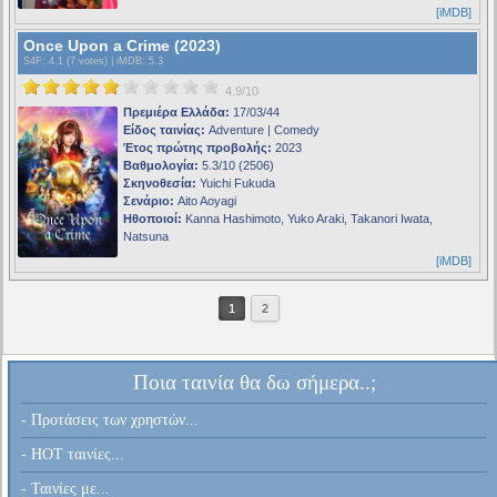
[iMDB]
Once Upon a Crime (2023)
S4F
: 4.1 (7 votes) |
iMDB
: 5.3
4.9/10
Πρεμιέρα Ελλάδα:
17/03/44
Είδος ταινίας:
Adventure | Comedy
Έτος πρώτης προβολής:
2023
Βαθμολογία:
5.3/10 (2506)
Σκηνοθεσία:
Yuichi Fukuda
Σενάριο:
Aito Aoyagi
Ηθοποιοί:
Kanna Hashimoto, Yuko Araki, Takanori Iwata,
Natsuna
[iMDB]
1
2
Ποια ταινία θα δω σήμερα..;
- Προτάσεις των χρηστών...
- HOT ταινίες...
- Ταινίες με...