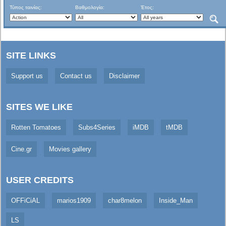
Τύπος ταινίας:
Βαθμολογία:
Έτος:
SITE LINKS
Support us
Contact us
Disclaimer
SITES WE LIKE
Rotten Tomatoes
Subs4Series
iMDB
tMDB
Cine.gr
Movies gallery
USER CREDITS
OFFiCiAL
marios1909
char8melon
Inside_Man
LS