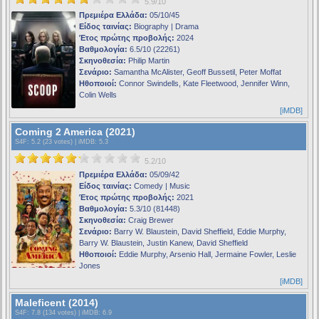
5.9/10
Πρεμιέρα Ελλάδα:
05/10/45
Είδος ταινίας:
Biography | Drama
Έτος πρώτης προβολής:
2024
Βαθμολογία:
6.5/10 (22261)
Σκηνοθεσία:
Philip Martin
Σενάριο:
Samantha McAlister, Geoff Bussetil, Peter Moffat
Ηθοποιοί:
Connor Swindells, Kate Fleetwood, Jennifer Winn,
Colin Wells
[iMDB]
Coming 2 America (2021)
S4F
: 5.2 (23 votes) |
iMDB
: 5.3
5.2/10
Πρεμιέρα Ελλάδα:
05/09/42
Είδος ταινίας:
Comedy | Music
Έτος πρώτης προβολής:
2021
Βαθμολογία:
5.3/10 (81448)
Σκηνοθεσία:
Craig Brewer
Σενάριο:
Barry W. Blaustein, David Sheffield, Eddie Murphy,
Barry W. Blaustein, Justin Kanew, David Sheffield
Ηθοποιοί:
Eddie Murphy, Arsenio Hall, Jermaine Fowler, Leslie
Jones
[iMDB]
Maleficent (2014)
S4F
: 7.8 (134 votes) |
iMDB
: 6.9