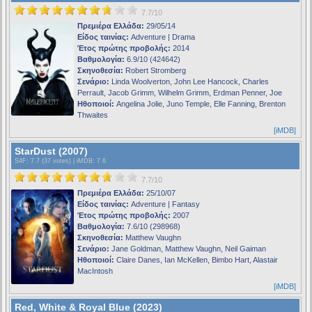
7.7/10
Πρεμιέρα Ελλάδα:
29/05/14
Είδος ταινίας:
Adventure | Drama
Έτος πρώτης προβολής:
2014
Βαθμολογία:
6.9/10 (424642)
Σκηνοθεσία:
Robert Stromberg
Σενάριο:
Linda Woolverton, John Lee Hancock, Charles
Perrault, Jacob Grimm, Wilhelm Grimm, Erdman Penner, Joe
Ηθοποιοί:
Angelina Jolie, Juno Temple, Elle Fanning, Brenton
Thwaites
[iMDB]
StarDust (2007)
S4F
: 7.7 (37 votes) |
iMDB
: 7.6
7.7/10
Πρεμιέρα Ελλάδα:
25/10/07
Είδος ταινίας:
Adventure | Fantasy
Έτος πρώτης προβολής:
2007
Βαθμολογία:
7.6/10 (298968)
Σκηνοθεσία:
Matthew Vaughn
Σενάριο:
Jane Goldman, Matthew Vaughn, Neil Gaiman
Ηθοποιοί:
Claire Danes, Ian McKellen, Bimbo Hart, Alastair
MacIntosh
[iMDB]
Red, White & Royal Blue (2023)