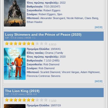
Έτος πρώτης προβολής:
2022
Βαθμολογία:
7/10 (301047)
Σκηνοθεσία:
Robert Eggers
Σενάριο:
Robert Eggers, Sjon
Ηθοποιοί:
Alexander Skarsgard, Nicole Kidman, Claes Bang,
Ethan Hawke
[iMDB]
Lucy Shimmers and the Prince of Peace (2020)
S4F
: 5.5 (4 votes) |
iMDB
: 7.1
6.8/10
Πρεμιέρα Ελλάδα:
19/04/41
Είδος ταινίας:
Drama | Family
Έτος πρώτης προβολής:
2020
Βαθμολογία:
7.1/10 (2485)
Σκηνοθεσία:
Rob Diamond
Σενάριο:
Rob Diamond
Ηθοποιοί:
Scarlett Diamond, Vincent Vargas, Adam Hightower,
Florencia Contreras Stevens
[iMDB]
The Lion King (2019)
S4F
: 7.3 (37 votes) |
iMDB
: 6.8
7.1/10
Πρεμιέρα Ελλάδα:
18/07/19