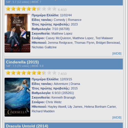
S4F
: 5.7 (12 votes) |
iMDB
: 7
6.4/10
Πρεμιέρα Ελλάδα:
11/02/44
Είδος ταινίας:
Comedy | Romance
Έτος πρώτης προβολής:
2023
Βαθμολογία:
7/10 (66708)
Σκηνοθεσία:
Matthew Lopez
Σενάριο:
Casey McQuiston, Matthew Lopez, Ted Malawer
Ηθοποιοί:
Jemma Redgrave, Thomas Flynn, Bridget Benstead,
Nicholas Galitzine
[iMDB]
Cinderella (2015)
S4F
: 7.5 (70 votes) |
iMDB
: 6.9
7.4/10
Πρεμιέρα Ελλάδα:
12/03/15
Είδος ταινίας:
Adventure | Drama
Έτος πρώτης προβολής:
2015
Βαθμολογία:
6.9/10 (205261)
Σκηνοθεσία:
Kenneth Branagh
Σενάριο:
Chris Weitz
Ηθοποιοί:
Hayley Atwell, Lily James, Helena Bonham Carter,
Richard Madden
[iMDB]
Dracula Untold (2014)