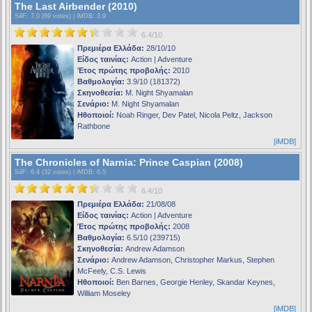
The Last Airbender (2010)
S4F
: 7.0 (69 votes) |
iMDB
: 3.9
6.4/10
Πρεμιέρα Ελλάδα:
28/10/10
Είδος ταινίας:
Action | Adventure
Έτος πρώτης προβολής:
2010
Βαθμολογία:
3.9/10 (181372)
Σκηνοθεσία:
M. Night Shyamalan
Σενάριο:
M. Night Shyamalan
Ηθοποιοί:
Noah Ringer, Dev Patel, Nicola Peltz, Jackson
Rathbone
[iMDB]
The Chronicles of Narnia: Prince Caspian (2008)
S4F
: 6.4 (32 votes) |
iMDB
: 6.5
6.4/10
Πρεμιέρα Ελλάδα:
21/08/08
Είδος ταινίας:
Action | Adventure
Έτος πρώτης προβολής:
2008
Βαθμολογία:
6.5/10 (239715)
Σκηνοθεσία:
Andrew Adamson
Σενάριο:
Andrew Adamson, Christopher Markus, Stephen
McFeely, C.S. Lewis
Ηθοποιοί:
Ben Barnes, Georgie Henley, Skandar Keynes,
William Moseley
[iMDB]