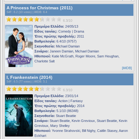
A Princess for Christmas (2011)
S4F
: 6.2 (10 votes) |
iMDB
: 6.4
6.3/10
Πρεμιέρα Ελλάδα:
24/05/13
Είδος ταινίας:
Comedy | Drama
Έτος πρώτης προβολής:
2011
Βαθμολογία:
6.4/10 (9757)
Σκηνοθεσία:
Michael Damian
Σενάριο:
Janeen Damian, Michael Damian
Ηθοποιοί:
Katie McGrath, Roger Moore, Sam Heughan,
Charlotte Salt
[iMDB]
I, Frankenstein (2014)
S4F
: 6.5 (77 votes) |
iMDB
: 5.1
6.3/10
Πρεμιέρα Ελλάδα:
23/01/14
Είδος ταινίας:
Action | Fantasy
Έτος πρώτης προβολής:
2014
Βαθμολογία:
5.1/10 (86348)
Σκηνοθεσία:
Stuart Beattie
Σενάριο:
Stuart Beattie, Kevin Grevioux, Stuart Beattie, Kevin
Grevioux, Mary Shelley
Ηθοποιοί:
Yvonne Strahovski, Bill Nighy, Caitlin Stasey, Aaron
Eckhart