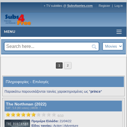
+ TV subtitles @
Subs4series.com
Register
|
Log in
MENU
1
2
Πληροφορίες - Επιλογές
Παρακάτω παρουσιάζονται ταινίες χαρακτηρισμένες ως *
prince
*
The Northman (2022)
S4F
: 5.8 (60 votes) |
iMDB
: 7
6/10
Πρεμιέρα Ελλάδα:
21/04/22
Είδος ταινίας:
Action | Adventure