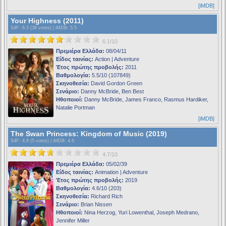
[iMDB]
Your Highness (2011)
S4F
: 6.3 (38 votes) |
iMDB
: 5.5
6.1/10
Πρεμιέρα Ελλάδα:
08/04/11
Είδος ταινίας:
Action | Adventure
Έτος πρώτης προβολής:
2011
Βαθμολογία:
5.5/10 (107849)
Σκηνοθεσία:
David Gordon Green
Σενάριο:
Danny McBride, Ben Best
Ηθοποιοί:
Danny McBride, James Franco, Rasmus Hardiker,
Natalie Portman
[iMDB]
The Swan Princess: Kingdom of Music (2019)
S4F
: 4.8 (5 votes) |
iMDB
: 4.6
4.7/10
Πρεμιέρα Ελλάδα:
05/02/39
Είδος ταινίας:
Animation | Adventure
Έτος πρώτης προβολής:
2019
Βαθμολογία:
4.6/10 (203)
Σκηνοθεσία:
Richard Rich
Σενάριο:
Brian Nissen
Ηθοποιοί:
Nina Herzog, Yuri Lowenthal, Joseph Medrano,
Jennifer Miller