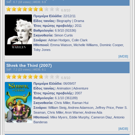
S4F
: 6.7 (18 votes) |
iMDB
: 6.9
6.8/10
Πρεμιέρα Ελλάδα:
22/12/11
Είδος ταινίας:
Biography | Drama
Έτος πρώτης προβολής:
2011
Βαθμολογία:
6.9/10 (91536)
Σκηνοθεσία:
Simon Curtis
Σενάριο:
Adrian Hodges, Colin Clark
Ηθοποιοί:
Emma Watson, Michelle Williams, Dominic Cooper,
Toby Jones
[iMDB]
Shrek the Third (2007)
S4F
: 7.2 (23 votes) |
iMDB
: 6.1
6.8/10
Πρεμιέρα Ελλάδα:
06/09/07
Είδος ταινίας:
Animation | Adventure
Έτος πρώτης προβολής:
2007
Βαθμολογία:
6.1/10 (361189)
Σκηνοθεσία:
Chris Miller, Raman Hui
Σενάριο:
William Steig, Andrew Adamson, Jeffrey Price, Peter S.
Seaman, Chris Miller, Aron Warner, Andrew Ada
Ηθοποιοί:
Mike Myers, Eddie Murphy, Cameron Diaz, Antonio
Banderas
[iMDB]