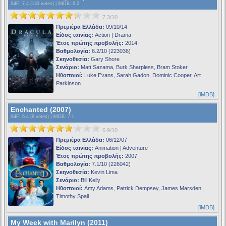
S4F
: 7.4 (133 votes) |
iMDB
: 6.2
7.3/10
Πρεμιέρα Ελλάδα:
09/10/14
Είδος ταινίας:
Action | Drama
Έτος πρώτης προβολής:
2014
Βαθμολογία:
6.2/10 (223036)
Σκηνοθεσία:
Gary Shore
Σενάριο:
Matt Sazama, Burk Sharpless, Bram Stoker
Ηθοποιοί:
Luke Evans, Sarah Gadon, Dominic Cooper, Art
Parkinson
[iMDB]
Enchanted (2007)
S4F
: 6.4 (9 votes) |
iMDB
: 7.1
6.9/10
Πρεμιέρα Ελλάδα:
06/12/07
Είδος ταινίας:
Animation | Adventure
Έτος πρώτης προβολής:
2007
Βαθμολογία:
7.1/10 (226042)
Σκηνοθεσία:
Kevin Lima
Σενάριο:
Bill Kelly
Ηθοποιοί:
Amy Adams, Patrick Dempsey, James Marsden,
Timothy Spall
[iMDB]
My Week with Marilyn (2011)