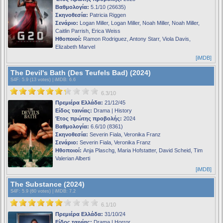
Βαθμολογία:
5.1/10 (26635)
Σκηνοθεσία:
Patricia Riggen
Σενάριο:
Logan Miller, Logan Miller, Noah Miller, Noah Miller,
Caitlin Parrish, Erica Weiss
Ηθοποιοί:
Ramon Rodriguez, Antony Starr, Viola Davis,
Elizabeth Marvel
[iMDB]
The Devil's Bath (Des Teufels Bad) (2024)
S4F
: 5.9 (13 votes) |
iMDB
: 6.6
6.3/10
Πρεμιέρα Ελλάδα:
21/12/45
Είδος ταινίας:
Drama | History
Έτος πρώτης προβολής:
2024
Βαθμολογία:
6.6/10 (8361)
Σκηνοθεσία:
Severin Fiala, Veronika Franz
Σενάριο:
Severin Fiala, Veronika Franz
Ηθοποιοί:
Anja Plaschg, Maria Hofstatter, David Scheid, Tim
Valerian Alberti
[iMDB]
The Substance (2024)
S4F
: 5.9 (60 votes) |
iMDB
: 7.2
6.1/10
Πρεμιέρα Ελλάδα:
31/10/24
Είδος ταινίας:
Drama | Horror