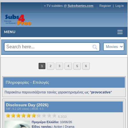
+ TV subtitles @
Subs4series.com
Register
|
Log in
MENU
1
2
3
4
5
6
Πληροφορίες - Επιλογές
Παρακάτω παρουσιάζονται ταινίες χαρακτηρισμένες ως *
provocative
*
Disclosure Day (2026)
S4F
: 6.2 (26 votes) |
iMDB
: 6.5
6.3/10
Πρεμιέρα Ελλάδα:
10/06/26
Είδος ταινίας:
Action | Drama