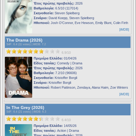
Έτος πρώτης προβολής:
2026
Βαθμολογία:
6.5/10 (117014)
Σκηνοθεσία:
Steven Spielberg
Σενάριο:
David Koepp, Steven Spielberg
Ηθοποιοί:
Josh O'Connor, Eve Hewson, Emily Blunt, Colin Firth
[iMDB]
The Drama (2026)
S4F
: 6.4 (11 votes) |
iMDB
: 7.2
6.9/10
Πρεμιέρα Ελλάδα:
01/04/26
Είδος ταινίας:
Comedy | Drama
Έτος πρώτης προβολής:
2026
Βαθμολογία:
7.2/10 (96606)
Σκηνοθεσία:
Kristoffer Borgli
Σενάριο:
Kristoffer Borgli
Ηθοποιοί:
Robert Pattinson, Zendaya, Alana Haim, Zoe Winters
[iMDB]
In The Grey (2026)
S4F
: 6.4 (21 votes) |
iMDB
: 6.3
6.4/10
Πρεμιέρα Ελλάδα:
14/05/26
Είδος ταινίας:
Action | Drama
Έτος πρώτης προβολής:
2026