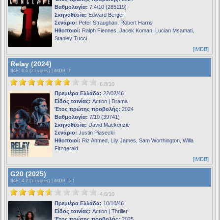
Βαθμολογία:
7.4/10 (285119)
Σκηνοθεσία:
Edward Berger
Σενάριο:
Peter Straughan, Robert Harris
Ηθοποιοί:
Ralph Fiennes, Jacek Koman, Lucian Msamati,
Stanley Tucci
[iMDB]
Relay (2024)
S4F
: 6.6 (25 votes) |
iMDB
: 7
6.8/10
Πρεμιέρα Ελλάδα:
22/02/46
Είδος ταινίας:
Action | Drama
Έτος πρώτης προβολής:
2024
Βαθμολογία:
7/10 (39741)
Σκηνοθεσία:
David Mackenzie
Σενάριο:
Justin Piasecki
Ηθοποιοί:
Riz Ahmed, Lily James, Sam Worthington, Willa
Fitzgerald
[iMDB]
G20 (2025)
S4F
: 4.2 (15 votes) |
iMDB
: 5.1
4.6/10
Πρεμιέρα Ελλάδα:
10/10/46
Είδος ταινίας:
Action | Thriller
Έτος πρώτης προβολής:
2025