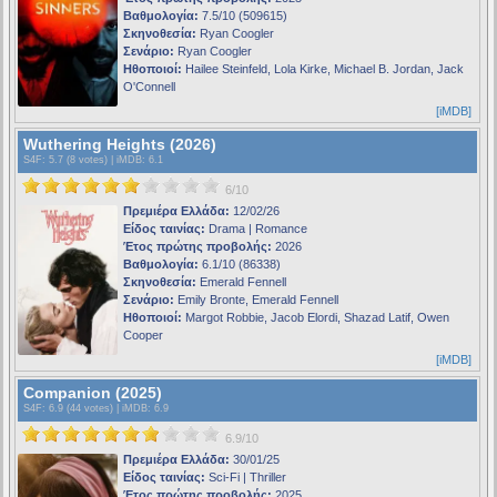
Βαθμολογία:
7.5/10 (509615)
Σκηνοθεσία:
Ryan Coogler
Σενάριο:
Ryan Coogler
Ηθοποιοί:
Hailee Steinfeld, Lola Kirke, Michael B. Jordan, Jack
O'Connell
[iMDB]
Wuthering Heights (2026)
S4F
: 5.7 (8 votes) |
iMDB
: 6.1
6/10
Πρεμιέρα Ελλάδα:
12/02/26
Είδος ταινίας:
Drama | Romance
Έτος πρώτης προβολής:
2026
Βαθμολογία:
6.1/10 (86338)
Σκηνοθεσία:
Emerald Fennell
Σενάριο:
Emily Bronte, Emerald Fennell
Ηθοποιοί:
Margot Robbie, Jacob Elordi, Shazad Latif, Owen
Cooper
[iMDB]
Companion (2025)
S4F
: 6.9 (44 votes) |
iMDB
: 6.9
6.9/10
Πρεμιέρα Ελλάδα:
30/01/25
Είδος ταινίας:
Sci-Fi | Thriller
Έτος πρώτης προβολής:
2025