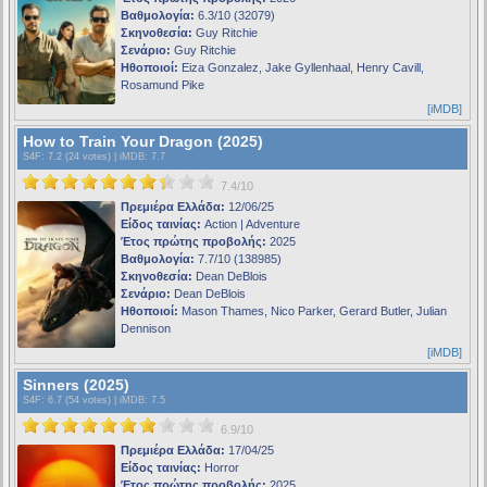
Βαθμολογία:
6.3/10 (32079)
Σκηνοθεσία:
Guy Ritchie
Σενάριο:
Guy Ritchie
Ηθοποιοί:
Eiza Gonzalez, Jake Gyllenhaal, Henry Cavill,
Rosamund Pike
[iMDB]
How to Train Your Dragon (2025)
S4F
: 7.2 (24 votes) |
iMDB
: 7.7
7.4/10
Πρεμιέρα Ελλάδα:
12/06/25
Είδος ταινίας:
Action | Adventure
Έτος πρώτης προβολής:
2025
Βαθμολογία:
7.7/10 (138985)
Σκηνοθεσία:
Dean DeBlois
Σενάριο:
Dean DeBlois
Ηθοποιοί:
Mason Thames, Nico Parker, Gerard Butler, Julian
Dennison
[iMDB]
Sinners (2025)
S4F
: 6.7 (54 votes) |
iMDB
: 7.5
6.9/10
Πρεμιέρα Ελλάδα:
17/04/25
Είδος ταινίας:
Horror
Έτος πρώτης προβολής:
2025