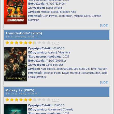
Βαθμολογία:
6.4/10 (118406)
Σκηνοθεσία:
Edgar Wright
Σενάριο:
Michael Bacall, Stephen King
Ηθοποιοί:
Glen Powell, Josh Brolin, Michael Cera, Colman
Domingo
[iMDB]
Thunderbolts* (2025)
S4F
: 6.1 (39 votes) |
iMDB
: 7.1
6.4/10
Πρεμιέρα Ελλάδα:
01/05/25
Είδος ταινίας:
Action | Adventure
Έτος πρώτης προβολής:
2025
Βαθμολογία:
7.1/10 (291051)
Σκηνοθεσία:
Jake Schreier
Σενάριο:
Kurt Busiek, Joanna Calo, Lee Sung Jin, Eric Pearson
Ηθοποιοί:
Florence Pugh, David Harbour, Sebastian Stan, Julia
Louis-Dreyfus
[iMDB]
Mickey 17 (2025)
S4F
: 5.8 (34 votes) |
iMDB
: 6.7
6.1/10
Πρεμιέρα Ελλάδα:
13/03/25
Είδος ταινίας:
Adventure | Comedy
Έτος πρώτης προβολής:
2025