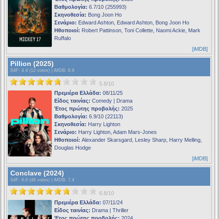
Βαθμολογία:
6.7/10 (255993)
Σκηνοθεσία:
Bong Joon Ho
Σενάριο:
Edward Ashton, Edward Ashton, Bong Joon Ho
Ηθοποιοί:
Robert Pattinson, Toni Collette, Naomi Ackie, Mark
Ruffalo
[iMDB]
Pillion (2025)
S4F
: 4.4 (12 votes) |
iMDB
: 6.9
5.8/10
Πρεμιέρα Ελλάδα:
08/11/25
Είδος ταινίας:
Comedy | Drama
Έτος πρώτης προβολής:
2025
Βαθμολογία:
6.9/10 (22113)
Σκηνοθεσία:
Harry Lighton
Σενάριο:
Harry Lighton, Adam Mars-Jones
Ηθοποιοί:
Alexander Skarsgard, Lesley Sharp, Harry Melling,
Douglas Hodge
[iMDB]
Conclave (2024)
S4F
: 6.6 (48 votes) |
iMDB
: 7.4
6.8/10
Πρεμιέρα Ελλάδα:
07/11/24
Είδος ταινίας:
Drama | Thriller
Έτος πρώτης προβολής:
2024