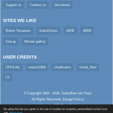
Support us
Contact us
Disclaimer
SITES WE LIKE
Rotten Tomatoes
Subs4Series
iMDB
tMDB
Cine.gr
Movies gallery
USER CREDITS
OFFiCiAL
marios1909
char8melon
Inside_Man
LS
© Copyright 2004 - 2026,
Subs4free.info
Team
All Rights Reserved. (
Usage Policy
)
Served in 305.91ms (live)
By using this site you agree to the use of cookies for analytics, personalised content and
ads.
Read more