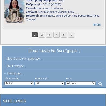
Έτος πρώτης προβολής:
2023
Βαθμολογία:
7.7/10 (419358)
Σκηνοθεσία:
Yorgos Lanthimos
Σενάριο:
Tony McNamara, Alasdair Gray
Ηθοποιοί:
Emma Stone, Willem Dafoe, Vicki Pepperdine, Ramy
Youssef
[iMDB]
1
2
3
4
5
6
Ποια ταινία θα δω σήμερα..;
- Προτάσεις των χρηστών...
- HOT ταινίες...
- Ταινίες με...
Τύπος ταινίας:
Βαθμολογία:
Έτος:
SITE LINKS