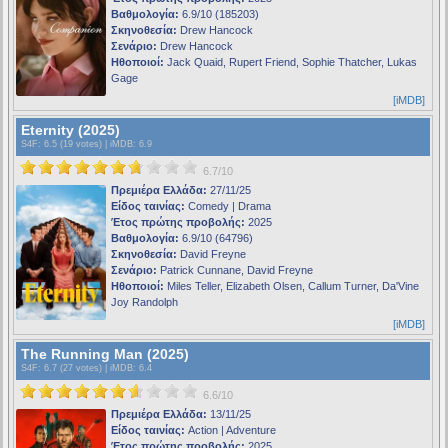
Βαθμολογία:
6.9/10 (185203)
Σκηνοθεσία:
Drew Hancock
Σενάριο:
Drew Hancock
Ηθοποιοί:
Jack Quaid, Rupert Friend, Sophie Thatcher, Lukas
Gage
[iMDB]
Eternity (2025)
S4F
: 6.5 (19 votes) |
iMDB
: 6.9
6.7/10
Πρεμιέρα Ελλάδα:
27/11/25
Είδος ταινίας:
Comedy | Drama
Έτος πρώτης προβολής:
2025
Βαθμολογία:
6.9/10 (64796)
Σκηνοθεσία:
David Freyne
Σενάριο:
Patrick Cunnane, David Freyne
Ηθοποιοί:
Miles Teller, Elizabeth Olsen, Callum Turner, Da'Vine
Joy Randolph
[iMDB]
The Running Man (2025)
S4F
: 6.7 (27 votes) |
iMDB
: 6.4
6.6/10
Πρεμιέρα Ελλάδα:
13/11/25
Είδος ταινίας:
Action | Adventure
Έτος πρώτης προβολής:
2025