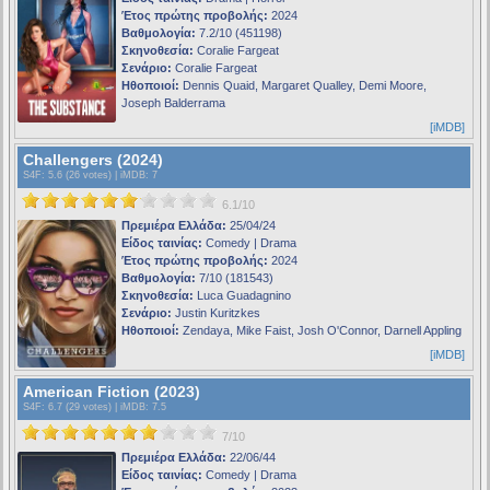
Έτος πρώτης προβολής:
2024
Βαθμολογία:
7.2/10 (451198)
Σκηνοθεσία:
Coralie Fargeat
Σενάριο:
Coralie Fargeat
Ηθοποιοί:
Dennis Quaid, Margaret Qualley, Demi Moore,
Joseph Balderrama
[iMDB]
Challengers (2024)
S4F
: 5.6 (26 votes) |
iMDB
: 7
6.1/10
Πρεμιέρα Ελλάδα:
25/04/24
Είδος ταινίας:
Comedy | Drama
Έτος πρώτης προβολής:
2024
Βαθμολογία:
7/10 (181543)
Σκηνοθεσία:
Luca Guadagnino
Σενάριο:
Justin Kuritzkes
Ηθοποιοί:
Zendaya, Mike Faist, Josh O'Connor, Darnell Appling
[iMDB]
American Fiction (2023)
S4F
: 6.7 (29 votes) |
iMDB
: 7.5
7/10
Πρεμιέρα Ελλάδα:
22/06/44
Είδος ταινίας:
Comedy | Drama