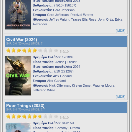
Έτος πρώτης προβολής:
2023
Βαθμολογία:
7.5/10 (156157)
Σκηνοθεσία:
Cord Jefferson
Σενάριο:
Cord Jefferson, Percival Everett
Ηθοποιοί:
Jeffrey Wright, Tracee Ellis Ross, John Ortiz, Erika
Alexander
[iMDB]
Civil War (2024)
S4F
: 5.6 (55 votes) |
iMDB
: 7
5.9/10
Πρεμιέρα Ελλάδα:
12/10/45
Είδος ταινίας:
Action | Thriller
Έτος πρώτης προβολής:
2024
Βαθμολογία:
7/10 (271287)
Σκηνοθεσία:
Alex Garland
Σενάριο:
Alex Garland
Ηθοποιοί:
Nick Offerman, Kirsten Dunst, Wagner Moura,
Jefferson White
[iMDB]
Poor Things (2023)
S4F
: 6.4 (70 votes) |
iMDB
: 7.7
6.6/10
Πρεμιέρα Ελλάδα:
01/01/24
Είδος ταινίας:
Comedy | Drama