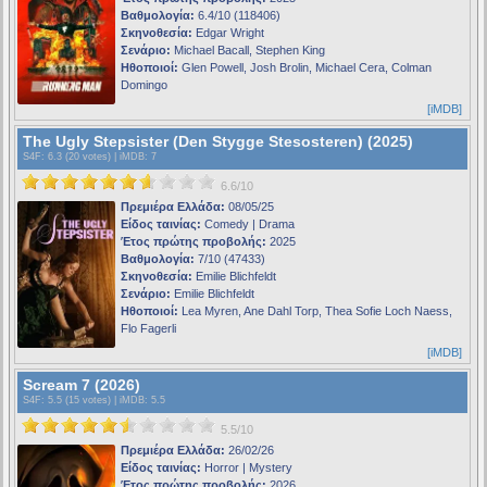
Βαθμολογία:
6.4/10 (118406)
Σκηνοθεσία:
Edgar Wright
Σενάριο:
Michael Bacall, Stephen King
Ηθοποιοί:
Glen Powell, Josh Brolin, Michael Cera, Colman
Domingo
[iMDB]
The Ugly Stepsister (Den Stygge Stesosteren) (2025)
S4F
: 6.3 (20 votes) |
iMDB
: 7
6.6/10
Πρεμιέρα Ελλάδα:
08/05/25
Είδος ταινίας:
Comedy | Drama
Έτος πρώτης προβολής:
2025
Βαθμολογία:
7/10 (47433)
Σκηνοθεσία:
Emilie Blichfeldt
Σενάριο:
Emilie Blichfeldt
Ηθοποιοί:
Lea Myren, Ane Dahl Torp, Thea Sofie Loch Naess,
Flo Fagerli
[iMDB]
Scream 7 (2026)
S4F
: 5.5 (15 votes) |
iMDB
: 5.5
5.5/10
Πρεμιέρα Ελλάδα:
26/02/26
Είδος ταινίας:
Horror | Mystery
Έτος πρώτης προβολής:
2026