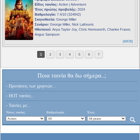
Είδος ταινίας:
Action | Adventure
Έτος πρώτης προβολής:
2024
Βαθμολογία:
7.4/10 (324842)
Σκηνοθεσία:
George Miller
Σενάριο:
George Miller, Nick Lathouris
Ηθοποιοί:
Anya Taylor-Joy, Chris Hemsworth, Charlee Fraser,
Angus Sampson
[iMDB]
1
2
3
4
5
6
7
Ποια ταινία θα δω σήμερα..;
- Προτάσεις των χρηστών...
- HOT ταινίες...
- Ταινίες με...
Τύπος ταινίας:
Βαθμολογία:
Έτος: