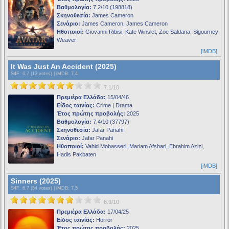
Βαθμολογία:
7.2/10 (198818)
Σκηνοθεσία:
James Cameron
Σενάριο:
James Cameron, James Cameron
Ηθοποιοί:
Giovanni Ribisi, Kate Winslet, Zoe Saldana, Sigourney
Weaver
[iMDB]
It Was Just An Accident (2025)
S4F
: 6.7 (12 votes) |
iMDB
: 7.4
7.1/10
Πρεμιέρα Ελλάδα:
15/04/46
Είδος ταινίας:
Crime | Drama
Έτος πρώτης προβολής:
2025
Βαθμολογία:
7.4/10 (37797)
Σκηνοθεσία:
Jafar Panahi
Σενάριο:
Jafar Panahi
Ηθοποιοί:
Vahid Mobasseri, Mariam Afshari, Ebrahim Azizi,
Hadis Pakbaten
[iMDB]
Sinners (2025)
S4F
: 6.7 (54 votes) |
iMDB
: 7.5
6.9/10
Πρεμιέρα Ελλάδα:
17/04/25
Είδος ταινίας:
Horror
Έτος πρώτης προβολής:
2025