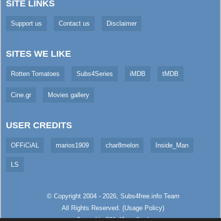
SITE LINKS
Support us
Contact us
Disclaimer
SITES WE LIKE
Rotten Tomatoes
Subs4Series
iMDB
tMDB
Cine.gr
Movies gallery
USER CREDITS
OFFiCiAL
marios1909
char8melon
Inside_Man
LS
© Copyright 2004 - 2026,
Subs4free.info
Team
All Rights Reserved. (
Usage Policy
)
Served in 301.43ms (live)