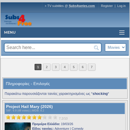
+ TV subtitles @
Subs4series.com
Register
|
Log in
MENU
1
2
3
4
5
6
7
Πληροφορίες - Επιλογές
Παρακάτω παρουσιάζονται ταινίες χαρακτηρισμένες ως *
shocking
*
Project Hail Mary (2026)
S4F
: 6.9 (49 votes) |
iMDB
: 8.2
7.2/10
Πρεμιέρα Ελλάδα:
19/03/26
Είδος ταινίας:
Adventure | Comedy