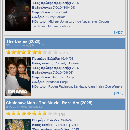
Έτος πρώτης προβολής:
2025
Βαθμολογία:
7.9/10 (300406)
Σκηνοθεσία:
Curry Barker
Σενάριο:
Curry Barker
Ηθοποιοί:
Michael Johnston, Inde Navarrette, Cooper
Tomlinson, Megan Lawless
[iMDB]
The Drama (2026)
S4F
: 6.4 (11 votes) |
iMDB
: 7.2
6.9/10
Πρεμιέρα Ελλάδα:
01/04/26
Είδος ταινίας:
Comedy | Drama
Έτος πρώτης προβολής:
2026
Βαθμολογία:
7.2/10 (96606)
Σκηνοθεσία:
Kristoffer Borgli
Σενάριο:
Kristoffer Borgli
Ηθοποιοί:
Robert Pattinson, Zendaya, Alana Haim, Zoe Winters
[iMDB]
Chainsaw Man - The Movie: Reze Arc (2025)
S4F
: 6.7 (3 votes) |
iMDB
: 8.3
8/10
Πρεμιέρα Ελλάδα:
24/04/46
Είδος ταινίας:
Animation | Action
Έτος πρώτης προβολής:
2025