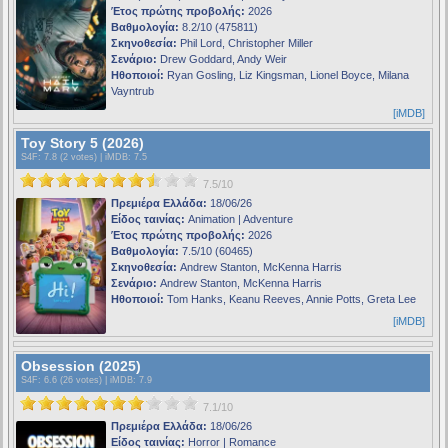
Έτος πρώτης προβολής:
2026
Βαθμολογία:
8.2/10 (475811)
Σκηνοθεσία:
Phil Lord, Christopher Miller
Σενάριο:
Drew Goddard, Andy Weir
Ηθοποιοί:
Ryan Gosling, Liz Kingsman, Lionel Boyce, Milana
Vayntrub
[iMDB]
Toy Story 5 (2026)
S4F
: 7.8 (2 votes) |
iMDB
: 7.5
7.5/10
Πρεμιέρα Ελλάδα:
18/06/26
Είδος ταινίας:
Animation | Adventure
Έτος πρώτης προβολής:
2026
Βαθμολογία:
7.5/10 (60465)
Σκηνοθεσία:
Andrew Stanton, McKenna Harris
Σενάριο:
Andrew Stanton, McKenna Harris
Ηθοποιοί:
Tom Hanks, Keanu Reeves, Annie Potts, Greta Lee
[iMDB]
Obsession (2025)
S4F
: 6.6 (26 votes) |
iMDB
: 7.9
7.1/10
Πρεμιέρα Ελλάδα:
18/06/26
Είδος ταινίας:
Horror | Romance