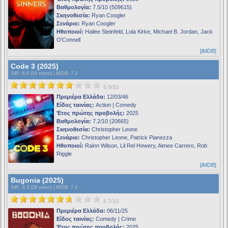
Βαθμολογία:
7.5/10 (509615)
Σκηνοθεσία:
Ryan Coogler
Σενάριο:
Ryan Coogler
Ηθοποιοί:
Hailee Steinfeld, Lola Kirke, Michael B. Jordan, Jack
O'Connell
[iMDB]
Code 3 (2025)
S4F
: 6.6 (19 votes) |
iMDB
: 7.2
6.9/10
Πρεμιέρα Ελλάδα:
12/03/46
Είδος ταινίας:
Action | Comedy
Έτος πρώτης προβολής:
2025
Βαθμολογία:
7.2/10 (20665)
Σκηνοθεσία:
Christopher Leone
Σενάριο:
Christopher Leone, Patrick Pianezza
Ηθοποιοί:
Rainn Wilson, Lil Rel Howery, Aimee Carrero, Rob
Riggle
[iMDB]
Bugonia (2025)
S4F
: 6.3 (29 votes) |
iMDB
: 7.4
6.7/10
Πρεμιέρα Ελλάδα:
06/11/25
Είδος ταινίας:
Comedy | Crime
Έτος πρώτης προβολής:
2025