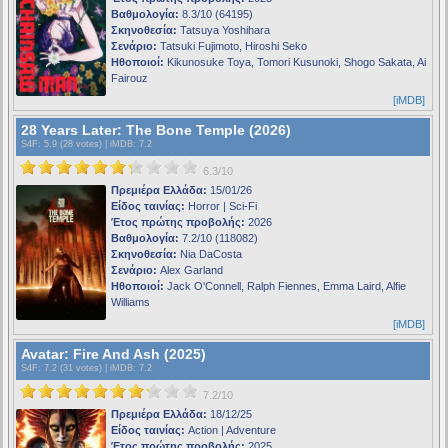
Βαθμολογία:
8.3/10 (64195)
Σκηνοθεσία:
Tatsuya Yoshihara
Σενάριο:
Tatsuki Fujimoto, Hiroshi Seko
Ηθοποιοί:
Kikunosuke Toya, Tomori Kusunoki, Shogo Sakata, Ai
Fairouz
[iMDB]
28 Years Later: The Bone Temple (2026)
S4F
: 5.9 (28 votes) |
iMDB
: 7.2
6.3/10
Πρεμιέρα Ελλάδα:
15/01/26
Είδος ταινίας:
Horror | Sci-Fi
Έτος πρώτης προβολής:
2026
Βαθμολογία:
7.2/10 (118082)
Σκηνοθεσία:
Nia DaCosta
Σενάριο:
Alex Garland
Ηθοποιοί:
Jack O'Connell, Ralph Fiennes, Emma Laird, Alfie
Williams
[iMDB]
Avatar: Fire And Ash (2025)
S4F
: 7.2 (31 votes) |
iMDB
: 7.2
7.2/10
Πρεμιέρα Ελλάδα:
18/12/25
Είδος ταινίας:
Action | Adventure
Έτος πρώτης προβολής:
2025