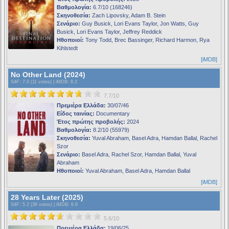
Βαθμολογία:
6.7/10 (168246)
Σκηνοθεσία:
Zach Lipovsky, Adam B. Stein
Σενάριο:
Guy Busick, Lori Evans Taylor, Jon Watts, Guy
Busick, Lori Evans Taylor, Jeffrey Reddick
Ηθοποιοί:
Tony Todd, Brec Bassinger, Richard Harmon, Rya
Kihlstedt
[iMDB]
No Other Land (2024)
S4F
: 7.0 (11 votes) |
iMDB
: 8.2
7.7/10
Πρεμιέρα Ελλάδα:
30/07/46
Είδος ταινίας:
Documentary
Έτος πρώτης προβολής:
2024
Βαθμολογία:
8.2/10 (55979)
Σκηνοθεσία:
Yuval Abraham, Basel Adra, Hamdan Ballal, Rachel
Szor
Σενάριο:
Basel Adra, Rachel Szor, Hamdan Ballal, Yuval
Abraham
Ηθοποιοί:
Yuval Abraham, Basel Adra, Hamdan Ballal
[iMDB]
28 Years Later (2025)
S4F
: 5.2 (36 votes) |
iMDB
: 6.6
5.6/10
Πρεμιέρα Ελλάδα:
19/06/25