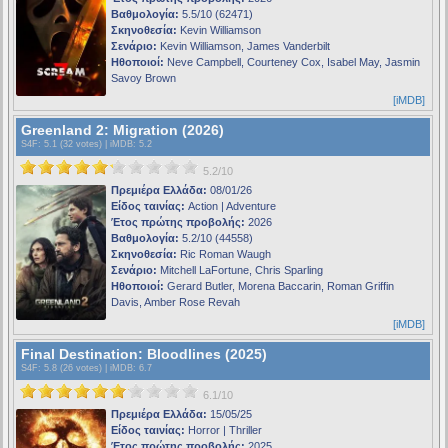
Βαθμολογία:
5.5/10 (62471)
Σκηνοθεσία:
Kevin Williamson
Σενάριο:
Kevin Williamson, James Vanderbilt
Ηθοποιοί:
Neve Campbell, Courteney Cox, Isabel May, Jasmin
Savoy Brown
[iMDB]
Greenland 2: Migration (2026)
S4F
: 5.1 (32 votes) |
iMDB
: 5.2
5.2/10
Πρεμιέρα Ελλάδα:
08/01/26
Είδος ταινίας:
Action | Adventure
Έτος πρώτης προβολής:
2026
Βαθμολογία:
5.2/10 (44558)
Σκηνοθεσία:
Ric Roman Waugh
Σενάριο:
Mitchell LaFortune, Chris Sparling
Ηθοποιοί:
Gerard Butler, Morena Baccarin, Roman Griffin
Davis, Amber Rose Revah
[iMDB]
Final Destination: Bloodlines (2025)
S4F
: 5.8 (26 votes) |
iMDB
: 6.7
6.1/10
Πρεμιέρα Ελλάδα:
15/05/25
Είδος ταινίας:
Horror | Thriller
Έτος πρώτης προβολής:
2025