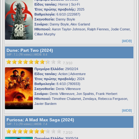
Είδος ταινίας:
Horror | Sci-Fi
Έτος πρώτης προβολής:
2025
Βαθμολογία:
6.6/10 (222687)
Σκηνοθεσία:
Danny Boyle
Σενάριο:
Danny Boyle, Alex Garland
Ηθοποιοί:
Aaron Taylor-Johnson, Ralph Fiennes, Jodie Comer,
Cillian Murphy
[iMDB]
Dune: Part Two (2024)
S4F
: 7.1 (76 votes) |
iMDB
: 8.4
7.3/10
Πρεμιέρα Ελλάδα:
29/02/24
Είδος ταινίας:
Action | Adventure
Έτος πρώτης προβολής:
2024
Βαθμολογία:
8.4/10 (780933)
Σκηνοθεσία:
Denis Villeneuve
Σενάριο:
Denis Villeneuve, Jon Spaihts, Frank Herbert
Ηθοποιοί:
Timothee Chalamet, Zendaya, Rebecca Ferguson,
Javier Bardem
[iMDB]
Furiosa: A Mad Max Saga (2024)
S4F
: 7.1 (70 votes) |
iMDB
: 7.4
7.2/10
Πρεμιέρα Ελλάδα:
30/05/24