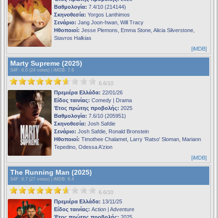
Βαθμολογία:
7.4/10 (214144)
Σκηνοθεσία:
Yorgos Lanthimos
Σενάριο:
Jang Joon-hwan, Will Tracy
Ηθοποιοί:
Jesse Plemons, Emma Stone, Alicia Silverstone,
Stavros Halkias
[iMDB]
Marty Supreme (2025)
S4F
: 6.0 (24 votes) |
iMDB
: 7.6
6.6/10
Πρεμιέρα Ελλάδα:
22/01/26
Είδος ταινίας:
Comedy | Drama
Έτος πρώτης προβολής:
2025
Βαθμολογία:
7.6/10 (205951)
Σκηνοθεσία:
Josh Safdie
Σενάριο:
Josh Safdie, Ronald Bronstein
Ηθοποιοί:
Timothee Chalamet, Larry 'Ratso' Sloman, Mariann
Tepedino, Odessa A'zion
[iMDB]
The Running Man (2025)
S4F
: 6.7 (27 votes) |
iMDB
: 6.4
6.6/10
Πρεμιέρα Ελλάδα:
13/11/25
Είδος ταινίας:
Action | Adventure
Έτος πρώτης προβολής:
2025