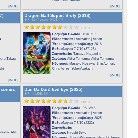
[iMDB]
[iMDB]
7)
Dragon Ball Super: Broly (2018)
S4F
: 5.6 (7 votes) |
iMDB
: 7.7
7.1/10
Πρεμιέρα Ελλάδα:
16/01/19
a
Είδος ταινίας:
Animation | Action
Έτος πρώτης προβολής:
2018
Βαθμολογία:
7.7/10 (37123)
Σκηνοθεσία:
Tatsuya Nagamine
boru Takagi,
Σενάριο:
Akira Toriyama, Akira Toriyama
Ηθοποιοί:
Masako Nozawa, Shin Aomori,
shi,
Chris Ayres, Yohei Azakami
[iMDB]
[iMDB]
isoners
Dan Da Dan: Evil Eye (2025)
S4F
: - |
iMDB
: 7.8
7.8/10
Πρεμιέρα Ελλάδα:
06/12/46
Είδος ταινίας:
Animation | Action
Έτος πρώτης προβολής:
2025
Βαθμολογία:
7.8/10 (2332)
Σκηνοθεσία:
oriyuki Abe
Σενάριο:
Hiroshi Seko
Ηθοποιοί:
Shion Wakayama, Natsuki Hanae,