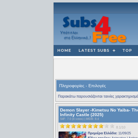
HOME
LATEST SUBS
TOP
Πληροφορίες - Επιλογές
Παρακάτω παρουσιάζονται ταινίες χαρακτηρισμέ
Demon Slayer -Kimetsu No Yaiba- Th
Infinity Castle (2025)
S4F
: 7.0 (4 votes) |
iMDB
: 8.4
8.1/10
Πρεμιέρα Ελλάδα:
11/09/25
Είδος ταινίας:
Animation | Action