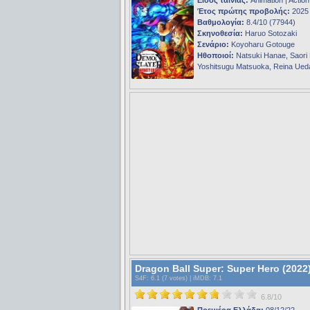
Έτος πρώτης προβολής:
2025
Βαθμολογία:
8.4/10 (77944)
Σκηνοθεσία:
Haruo Sotozaki
Σενάριο:
Koyoharu Gotouge
Ηθοποιοί:
Natsuki Hanae, Saori
Yoshitsugu Matsuoka, Reina Ued
Dragon Ball Super: Super Hero (2022
S4F
: 6.1 (7 votes) |
iMDB
: 7.1
6.8/10
Πρεμιέρα Ελλάδα:
08/12/22