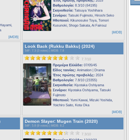
Έτος πρώτης προβολής:
2025
Βαθμολογία:
8.3/10 (64195)
Σκηνοθεσία:
Tatsuya Yoshihara
Σενάριο:
Tatsuki Fujimoto, Hiroshi Seko
Ηθοποιοί:
Kikunosuke Toya, Tomori
 Hayami,
Kusunoki, Shogo Sakata, Ai Fairouz
a
[iMDB]
[iMDB]
Look Back (Rukku Bakku) (2024)
S4F
: 7.3 (3 votes) |
iMDB
: 7.8
7.7/10
Πρεμιέρα Ελλάδα:
07/05/45
Είδος ταινίας:
Animation | Drama
Έτος πρώτης προβολής:
2024
Βαθμολογία:
7.8/10 (23355)
Σκηνοθεσία:
Kiyotaka Oshiyama
Σενάριο:
Kiyotaka Oshiyama, Tatsuki
Fujimoto
Ηθοποιοί:
Yumi Kawai, Mizuki Yoshida,
Yoichiro Saito, Kota Oka
[iMDB]
)
Demon Slayer: Mugen Train (2020)
S4F
: 5.8 (9 votes) |
iMDB
: 8.2
7.3/10
Πρεμιέρα Ελλάδα:
12/10/23