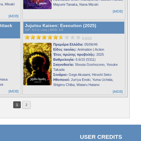
ya, Misaki
Mayumi Tanaka, Nana Mizuki
[iMDB]
[iMDB]
Attack
Jujutsu Kaisen: Execution (2025)
S4F
: 6.0 (1 vote) |
iMDB
: 6.6
6.6/10
Πρεμιέρα Ελλάδα:
05/06/46
Είδος ταινίας:
Animation | Action
Έτος πρώτης προβολής:
2025
Βαθμολογία:
6.6/10 (5311)
Σκηνοθεσία:
Shouta Goshozono, Yosuke
Takada
Σενάριο:
Gege Akutami, Hiroshi Seko
imasa
Ηθοποιοί:
Jun'ya Enoki, Yuma Uchida,
wa
Shigeru Chiba, Wataru Hatano
[iMDB]
[iMDB]
1
2
USER CREDITS