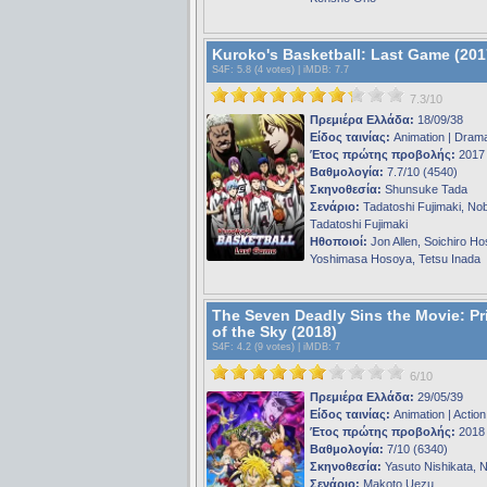
Kuroko's Basketball: Last Game (201
S4F
: 5.8 (4 votes) |
iMDB
: 7.7
7.3/10
Πρεμιέρα Ελλάδα:
18/09/38
Είδος ταινίας:
Animation | Dram
Έτος πρώτης προβολής:
2017
Βαθμολογία:
7.7/10 (4540)
Σκηνοθεσία:
Shunsuke Tada
Σενάριο:
Tadatoshi Fujimaki, No
Tadatoshi Fujimaki
Ηθοποιοί:
Jon Allen, Soichiro Ho
Yoshimasa Hosoya, Tetsu Inada
The Seven Deadly Sins the Movie: Pr
of the Sky (2018)
S4F
: 4.2 (9 votes) |
iMDB
: 7
6/10
Πρεμιέρα Ελλάδα:
29/05/39
Είδος ταινίας:
Animation | Action
Έτος πρώτης προβολής:
2018
Βαθμολογία:
7/10 (6340)
Σκηνοθεσία:
Yasuto Nishikata, N
Σενάριο:
Makoto Uezu