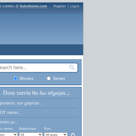
V subtitles @
Subs4series.com
Register
|
Log in
Movies
Series
Ποια ταινία θα δω σήμερα..;
ροτάσεις των χρηστών...
OT ταινίες...
αινίες με...
ς ταινίας:
Βαθμολογία:
Έτος: