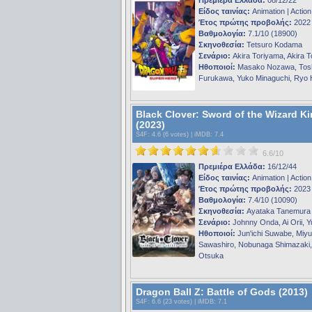
Είδος ταινίας:
Animation | Action
Έτος πρώτης προβολής:
2022
Βαθμολογία:
7.1/10 (18900)
Σκηνοθεσία:
Tetsuro Kodama
Σενάριο:
Akira Toriyama, Akira 
Ηθοποιοί:
Masako Nozawa, Tos
Furukawa, Yuko Minaguchi, Ryo 
Black Clover: Sword of the Wizard K
(2023)
S4F
: 4.6 (6 votes) |
iMDB
: 7.4
6.6/10
Πρεμιέρα Ελλάδα:
16/12/44
Είδος ταινίας:
Animation | Action
Έτος πρώτης προβολής:
2023
Βαθμολογία:
7.4/10 (10090)
Σκηνοθεσία:
Ayataka Tanemura
Σενάριο:
Johnny Onda, Ai Orii, Y
Ηθοποιοί:
Jun'ichi Suwabe, Miyu
Sawashiro, Nobunaga Shimazaki
Otsuka
Dragon Ball Z: Battle of Gods (2013)
S4F
: 6.6 (23 votes) |
iMDB
: 7.1