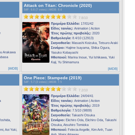
Attack on Titan: Chronicle (2020)
S4F
: 6.6 (7 votes) |
iMDB
: 8.4
7.8/10
Πρεμιέρα Ελλάδα:
17/01/42
Είδος ταινίας:
Animation | Action
e
Έτος πρώτης προβολής:
2020
Βαθμολογία:
8.4/10 (12913)
Σκηνοθεσία:
Masashi Koizuka, Tetsuro Araki
Σενάριο:
Hajime Isayama, Shika Ogura,
mu Arakawa
Yasuko Kobayashi
ubasa
Ηθοποιοί:
Marina Inoue, Yui Ishikawa, Yuki
Kaji, Yu Shimamura
[iMDB]
[iMDB]
One Piece: Stampede (2019)
S4F
: 5.7 (3 votes) |
iMDB
: 7.5
7.2/10
Πρεμιέρα Ελλάδα:
24/04/41
a
Είδος ταινίας:
Animation | Action
Έτος πρώτης προβολής:
2019
Βαθμολογία:
7.5/10 (9809)
Σκηνοθεσία:
Takashi Otsuka
Yoshida,
Σενάριο:
Eiichiro Oda, Eiichiro Oda, Takashi
Otsuka, Atsuhiro Tomioka
i, Aoi Yuki,
Ηθοποιοί:
Felecia Angelle, Kim Anh, Tuan
Anh, Major Attaway