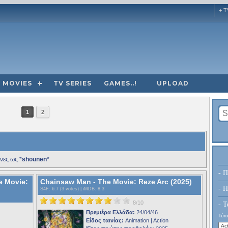
+ T
MOVIES
TV SERIES
GAMES..!
UPLOAD
1
2
νες ως *
shounen
*
- Π
e Movie:
Chainsaw Man - The Movie: Reze Arc (2025)
- H
S4F
: 6.7 (3 votes) |
iMDB
: 8.3
8/10
- Τ
Πρεμιέρα Ελλάδα:
24/04/46
Τύπο
Είδος ταινίας:
Animation | Action