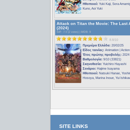
Ηθοποιοί:
Yuki Kaji, Sora Amami
Kuno, Aoi Yuki
Attack on Titan the Movie: The Last 
(2024)
S4F
: 7.0 (2 votes) |
iMDB
: 9
8.8/10
Πρεμιέρα Ελλάδα:
20/02/25
Είδος ταινίας:
Animation | Action
Έτος πρώτης προβολής:
2024
Βαθμολογία:
9/10 (33821)
Σκηνοθεσία:
Yuichiro Hayashi
Σενάριο:
Hajime Isayama
Ηθοποιοί:
Natsuki Hanae, Yosh
Hosoya, Marina Inoue, Yui Ishika
SITE LINKS