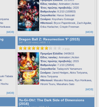
Είδος ταινίας:
Animation | Action
Έτος πρώτης προβολής:
2020
Βαθμολογία:
8.2/10 (100803)
Σκηνοθεσία:
Haruo Sotozaki
Toriyama
Σενάριο:
Koyoharu Gotouge
hio
Ηθοποιοί:
Bryce Papenbrook, Zach Aguilar,
Horikawa
Erika Harlacher, Crispin Freeman
[iMDB]
[iMDB]
ing
Dragon Ball Z: Resurrection 'F' (2015)
S4F
: 7.4 (19 votes) |
iMDB
: 7.1
7.3/10
Πρεμιέρα Ελλάδα:
04/08/15
Είδος ταινίας:
Animation | Action
Έτος πρώτης προβολής:
2015
Βαθμολογία:
7.1/10 (25854)
Σκηνοθεσία:
Tadayoshi Yamamuro
Σενάριο:
Jared Hedges, Akira Toriyama,
uuki Tabata
Akira Toriyama
ki
Ηθοποιοί:
Masako Nozawa, Ryo Horikawa,
, Hochu
Hiromi Tsuru, Masaharu Sato
[iMDB]
[iMDB]
Yu-Gi-Oh!: The Dark Side of Dimensions
(2016)
S4F
: 5.6 (5 votes) |
iMDB
: 6.8