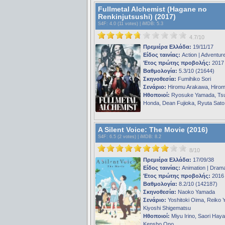
Fullmetal Alchemist (Hagane no
Renkinjutsushi) (2017)
S4F
: 4.0 (11 votes) |
iMDB
: 5.3
4.7/10
Πρεμιέρα Ελλάδα:
19/11/17
Είδος ταινίας:
Action | Adventur
Έτος πρώτης προβολής:
2017
Βαθμολογία:
5.3/10 (21644)
Σκηνοθεσία:
Fumihiko Sori
Σενάριο:
Hiromu Arakawa, Hiro
Ηθοποιοί:
Ryosuke Yamada, Ts
Honda, Dean Fujioka, Ryuta Sato
A Silent Voice: The Movie (2016)
S4F
: 6.5 (2 votes) |
iMDB
: 8.2
8/10
Πρεμιέρα Ελλάδα:
17/09/38
Είδος ταινίας:
Animation | Dram
Έτος πρώτης προβολής:
2016
Βαθμολογία:
8.2/10 (142187)
Σκηνοθεσία:
Naoko Yamada
Σενάριο:
Yoshitoki Oima, Reiko 
Kiyoshi Shigematsu
Ηθοποιοί:
Miyu Irino, Saori Hayam
Kensho Ono