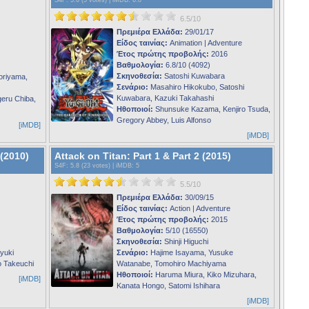
6.5/10
Πρεμιέρα Ελλάδα:
29/01/17
Είδος ταινίας:
Animation | Adventure
Έτος πρώτης προβολής:
2016
Βαθμολογία:
6.8/10 (4092)
Σκηνοθεσία:
Satoshi Kuwabara
oriyama,
Σενάριο:
Masahiro Hikokubo, Satoshi
Kuwabara, Kazuki Takahashi
eru Chiba,
Ηθοποιοί:
Shunsuke Kazama, Kenjiro Tsuda,
Gregory Abbey, Luis Alfonso
[iMDB]
[iMDB]
(2010)
Attack on Titan: Part 1 & Part 2 (2015)
S4F
: 5.8 (23 votes) |
iMDB
: 5
5.5/10
Πρεμιέρα Ελλάδα:
30/09/15
Είδος ταινίας:
Action | Adventure
Έτος πρώτης προβολής:
2015
Βαθμολογία:
5/10 (16550)
Σκηνοθεσία:
Shinji Higuchi
yuki
Σενάριο:
Hajime Isayama, Yusuke
o Takeuchi
Watanabe, Tomohiro Machiyama
Ηθοποιοί:
Haruma Miura, Kiko Mizuhara,
[iMDB]
Kanata Hongo, Satomi Ishihara
[iMDB]