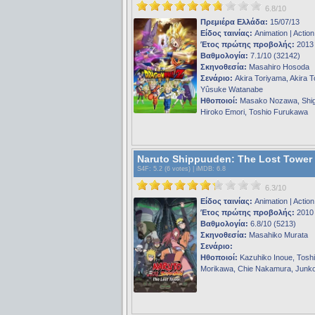
6.8/10
Πρεμιέρα Ελλάδα:
15/07/13
Είδος ταινίας:
Animation | Action
Έτος πρώτης προβολής:
2013
Βαθμολογία:
7.1/10 (32142)
Σκηνοθεσία:
Masahiro Hosoda
Σενάριο:
Akira Toriyama, Akira T
Yûsuke Watanabe
Ηθοποιοί:
Masako Nozawa, Shig
Hiroko Emori, Toshio Furukawa
Naruto Shippuuden: The Lost Tower 
S4F
: 5.2 (6 votes) |
iMDB
: 6.8
6.3/10
Είδος ταινίας:
Animation | Action
Έτος πρώτης προβολής:
2010
Βαθμολογία:
6.8/10 (5213)
Σκηνοθεσία:
Masahiko Murata
Σενάριο:
Ηθοποιοί:
Kazuhiko Inoue, Toshi
Morikawa, Chie Nakamura, Junk