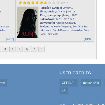
6.7/10
Πρεμιέρα Ελλάδα:
20/05/41
y
Είδος ταινίας:
Drama | Horror
Έτος πρώτης προβολής:
2020
Βαθμολογία:
6.7/10 (112965)
Σκηνοθεσία:
Aneesh Chaganty
rossman
Σενάριο:
Aneesh Chaganty, Sev Ohanian
Allen,
Ηθοποιοί:
Sarah Paulson, Kiera Allen, Sara
Sohn, Pat Healy
[iMDB]
[iMDB]
3
4
5
6
7
8
USER CREDITS
imer
OFFiCiAL
marios1909
LS