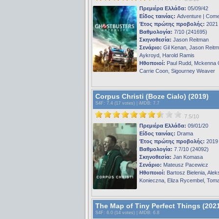
Πρεμιέρα Ελλάδα:
05/09/42
Είδος ταινίας:
Adventure | Com
Έτος πρώτης προβολής:
2021
Βαθμολογία:
7/10 (241695)
Σκηνοθεσία:
Jason Reitman
Σενάριο:
Gil Kenan, Jason Reit
Aykroyd, Harold Ramis
Ηθοποιοί:
Paul Rudd, Mckenna 
Carrie Coon, Sigourney Weaver
Corpus Christi (Boze Cialo) (2019)
S4F
: 7.4 (17 votes) |
iMDB
: 7.7
7.5/10
Πρεμιέρα Ελλάδα:
09/01/20
Είδος ταινίας:
Drama
Έτος πρώτης προβολής:
2019
Βαθμολογία:
7.7/10 (24092)
Σκηνοθεσία:
Jan Komasa
Σενάριο:
Mateusz Pacewicz
Ηθοποιοί:
Bartosz Bielenia, Ale
Konieczna, Eliza Rycembel, Toma
The Map of Tiny Perfect Things (202
S4F
: 6.0 (14 votes) |
iMDB
: 6.8