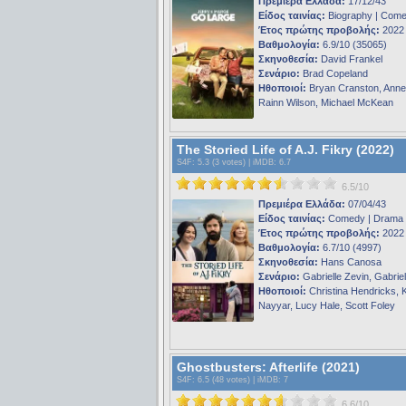
Πρεμιέρα Ελλάδα:
17/12/43
Είδος ταινίας:
Biography | Com
Έτος πρώτης προβολής:
2022
Βαθμολογία:
6.9/10 (35065)
Σκηνοθεσία:
David Frankel
Σενάριο:
Brad Copeland
Ηθοποιοί:
Bryan Cranston, Annet
Rainn Wilson, Michael McKean
The Storied Life of A.J. Fikry (2022)
S4F
: 5.3 (3 votes) |
iMDB
: 6.7
6.5/10
Πρεμιέρα Ελλάδα:
07/04/43
Είδος ταινίας:
Comedy | Drama
Έτος πρώτης προβολής:
2022
Βαθμολογία:
6.7/10 (4997)
Σκηνοθεσία:
Hans Canosa
Σενάριο:
Gabrielle Zevin, Gabriel
Ηθοποιοί:
Christina Hendricks, 
Nayyar, Lucy Hale, Scott Foley
Ghostbusters: Afterlife (2021)
S4F
: 6.5 (48 votes) |
iMDB
: 7
6.6/10