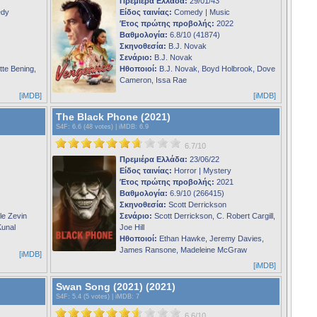
Πρεμιέρα Ελλάδα:
29/01/43
edy
Είδος ταινίας:
Comedy | Music
Έτος πρώτης προβολής:
2022
Βαθμολογία:
6.8/10 (41874)
Σκηνοθεσία:
B.J. Novak
Σενάριο:
B.J. Novak
te Bening,
Ηθοποιοί:
B.J. Novak, Boyd Holbrook, Dove
Cameron, Issa Rae
[iMDB]
[iMDB]
The Black Phone (2021)
S4F
: 6.6 (48 votes) |
iMDB
: 6.9
6.7/10
Πρεμιέρα Ελλάδα:
23/06/22
Είδος ταινίας:
Horror | Mystery
Έτος πρώτης προβολής:
2021
Βαθμολογία:
6.9/10 (266415)
Σκηνοθεσία:
Scott Derrickson
le Zevin
Σενάριο:
Scott Derrickson, C. Robert Cargill,
Kunal
Joe Hill
Ηθοποιοί:
Ethan Hawke, Jeremy Davies,
James Ransone, Madeleine McGraw
[iMDB]
[iMDB]
Swan Song (2021) (2021)
S4F
: 5.4 (5 votes) |
iMDB
: 7
6.6/10