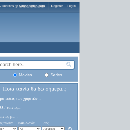
V subtitles @
Subs4series.com
Register
|
Log in
Movies
Series
Ποια ταινία θα δω σήμερα..;
ροτάσεις των χρηστών...
OT ταινίες...
αινίες με...
ς ταινίας:
Βαθμολογία:
Έτος: