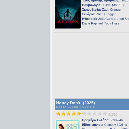
Έτος πρώτης προβολής:
2025
Βαθμολογία:
7.4/10 (386218)
Σκηνοθεσία:
Zach Cregger
Σενάριο:
Zach Cregger
Ηθοποιοί:
Julia Garner, Josh Bro
Diane Raphael, Toby Huss
Honey Don't! (2025)
S4F
: 5.4 (10 votes) |
iMDB
: 5.3
5.3/10
Πρεμιέρα Ελλάδα:
22/02/46
Είδος ταινίας:
Comedy | Crime