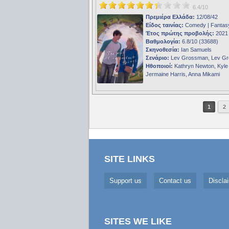
6.4/10
Πρεμιέρα Ελλάδα:
12/08/42
Είδος ταινίας:
Comedy | Fantas
Έτος πρώτης προβολής:
2021
Βαθμολογία:
6.8/10 (33688)
Σκηνοθεσία:
Ian Samuels
Σενάριο:
Lev Grossman, Lev G
Ηθοποιοί:
Kathryn Newton, Kyle 
Jermaine Harris, Anna Mikami
1
2
SITE LINKS
Support us
Contact us
Discla
SITES WE LIKE