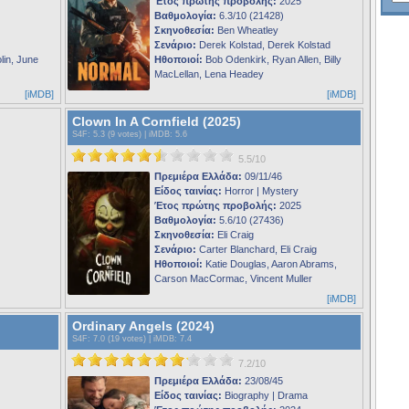
Έτος πρώτης προβολής:
2025
Βαθμολογία:
6.3/10 (21428)
Σκηνοθεσία:
Ben Wheatley
Σενάριο:
Derek Kolstad, Derek Kolstad
lin, June
Ηθοποιοί:
Bob Odenkirk, Ryan Allen, Billy
MacLellan, Lena Headey
[iMDB]
[iMDB]
Clown In A Cornfield (2025)
S4F
: 5.3 (9 votes) |
iMDB
: 5.6
5.5/10
Πρεμιέρα Ελλάδα:
09/11/46
Είδος ταινίας:
Horror | Mystery
Έτος πρώτης προβολής:
2025
Βαθμολογία:
5.6/10 (27436)
Σκηνοθεσία:
Eli Craig
Σενάριο:
Carter Blanchard, Eli Craig
Ηθοποιοί:
Katie Douglas, Aaron Abrams,
Carson MacCormac, Vincent Muller
[iMDB]
Ordinary Angels (2024)
S4F
: 7.0 (19 votes) |
iMDB
: 7.4
7.2/10
Πρεμιέρα Ελλάδα:
23/08/45
Είδος ταινίας:
Biography | Drama