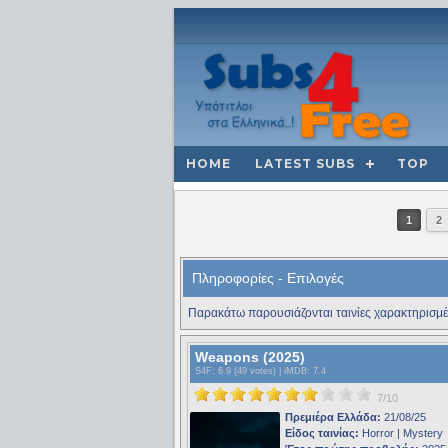
HOME
LATEST SUBS
TOP
1
2
Πληροφορίες - Επιλογές
Παρακάτω παρουσιάζονται ταινίες χαρακτηρισμέ
Weapons (2025)
S4F
: 6.9 (49 votes) |
iMDB
: 7.4
7/10
Πρεμιέρα Ελλάδα:
21/08/25
Είδος ταινίας:
Horror | Mystery