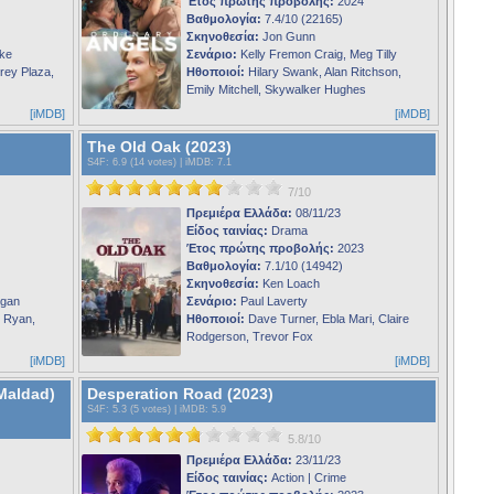
Έτος πρώτης προβολής:
2024
Βαθμολογία:
7.4/10 (22165)
Σκηνοθεσία:
Jon Gunn
oke
Σενάριο:
Kelly Fremon Craig, Meg Tilly
rey Plaza,
Ηθοποιοί:
Hilary Swank, Alan Ritchson,
Emily Mitchell, Skywalker Hughes
[iMDB]
[iMDB]
The Old Oak (2023)
S4F
: 6.9 (14 votes) |
iMDB
: 7.1
7/10
Πρεμιέρα Ελλάδα:
08/11/23
Είδος ταινίας:
Drama
Έτος πρώτης προβολής:
2023
Βαθμολογία:
7.1/10 (14942)
Σκηνοθεσία:
Ken Loach
egan
Σενάριο:
Paul Laverty
k Ryan,
Ηθοποιοί:
Dave Turner, Ebla Mari, Claire
Rodgerson, Trevor Fox
[iMDB]
[iMDB]
Maldad)
Desperation Road (2023)
S4F
: 5.3 (5 votes) |
iMDB
: 5.9
5.8/10
Πρεμιέρα Ελλάδα:
23/11/23
Είδος ταινίας:
Action | Crime