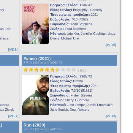
Πρεμιέρα Ελλάδα:
13/02/42
edy
Είδος ταινίας:
Biography | Comedy
Έτος πρώτης προβολής:
2021
Βαθμολογία:
7/10 (4367)
Σκηνοθεσία:
Todd Stephens
man, Dan
Σενάριο:
Todd Stephens
Ηθοποιοί:
Udo Kier, Jennifer Coolidge, Linda
Grace,
Evans, Michael Urie
[iMDB]
[iMDB]
Palmer (2021)
S4F
: 6.1 (24 votes) |
iMDB
: 7.3
6.5/10
Πρεμιέρα Ελλάδα:
29/07/42
Είδος ταινίας:
Drama
Έτος πρώτης προβολής:
2021
Βαθμολογία:
7.3/10 (51681)
Σκηνοθεσία:
Fisher Stevens
Σενάριο:
Cheryl Guerriero
ksandra
Ηθοποιοί:
Juno Temple, Justin Timberlake,
sz Zietek
June Squibb, Dean Winters
[iMDB]
[iMDB]
1)
Run (2020)
S4F
: 6.7 (38 votes) |
iMDB
: 6.7