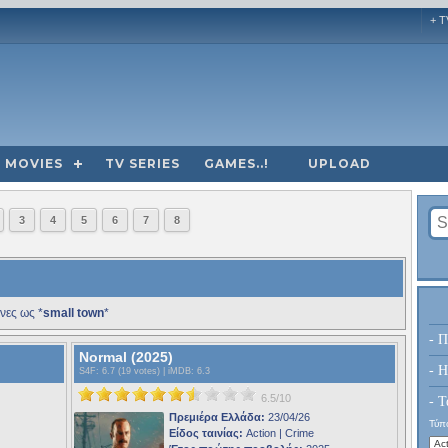
+ T
MOVIES
TV SERIES
GAMES..!
UPLOAD
3
4
5
6
7
8
νες ως *
small town
*
- Π
Normal (2025)
- H
S4F
: 6.7 (19 votes) |
iMDB
: 6.3
6.5/10
- Τ
Πρεμιέρα Ελλάδα:
23/04/26
Τύπο
Είδος ταινίας:
Action | Crime