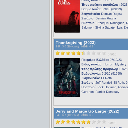
Έτος πρώτης προβολής:
2023
Βαθμολογία:
6.9/10 (63199)
Σκηνοθεσία:
Demian Rugna
Σενάριο:
Demian Rugna
Ηθοποιοί:
Ezequiel Rodriguez, 
Salomon, Silvina Sabater, Luis Z
Thanksgiving (2023)
S4F
: 5.0 (19 votes) |
iMDB
: 6.2
5.5/10
Πρεμιέρα Ελλάδα:
07/12/23
Είδος ταινίας:
Horror | Mystery
Έτος πρώτης προβολής:
2023
Βαθμολογία:
6.2/10 (81638)
Σκηνοθεσία:
Eli Roth
Σενάριο:
Jeff Rendell, Eli Roth, J
Ηθοποιοί:
Rick Hoffman, Addiso
Gershon, Patrick Dempsey
Jerry and Marge Go Large (2022)
S4F
: 6.7 (10 votes) |
iMDB
: 6.9
6.8/10