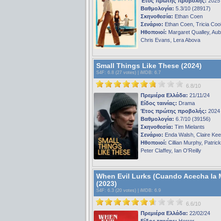
Έτος πρώτης προβολής:
2025
Βαθμολογία:
5.3/10 (28917)
Σκηνοθεσία:
Ethan Coen
Σενάριο:
Ethan Coen, Tricia Co
Ηθοποιοί:
Margaret Qualley, Aub
Chris Evans, Lera Abova
Small Things Like These (2024)
S4F
: 6.8 (27 votes) |
iMDB
: 6.7
6.8/10
Πρεμιέρα Ελλάδα:
21/11/24
Είδος ταινίας:
Drama
Έτος πρώτης προβολής:
2024
Βαθμολογία:
6.7/10 (39156)
Σκηνοθεσία:
Tim Mielants
Σενάριο:
Enda Walsh, Claire Ke
Ηθοποιοί:
Cillian Murphy, Patric
Peter Claffey, Ian O'Reilly
When Evil Lurks (Cuando Acecha la 
(2023)
S4F
: 6.3 (20 votes) |
iMDB
: 6.9
6.6/10
Πρεμιέρα Ελλάδα:
22/02/24
Είδος ταινίας:
Horror