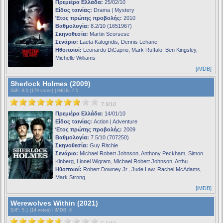
Πρεμιέρα Ελλάδα:
25/02/10
Είδος ταινίας:
Drama | Mystery
Έτος πρώτης προβολής:
2010
Βαθμολογία:
8.2/10 (1651967)
Σκηνοθεσία:
Martin Scorsese
Σενάριο:
Laeta Kalogridis, Dennis Lehane
Ηθοποιοί:
Leonardo DiCaprio, Mark Ruffalo, Ben Kingsley,
Michelle Williams
[iMDB]
Sherlock Holmes (2009)
S4F
: 8.0 (179 votes) |
iMDB
: 7.5
7.9/10
Πρεμιέρα Ελλάδα:
14/01/10
Είδος ταινίας:
Action | Adventure
Έτος πρώτης προβολής:
2009
Βαθμολογία:
7.5/10 (707250)
Σκηνοθεσία:
Guy Ritchie
Σενάριο:
Michael Robert Johnson, Anthony Peckham, Simon
Kinberg, Lionel Wigram, Michael Robert Johnson, Arthu
Ηθοποιοί:
Robert Downey Jr., Jude Law, Rachel McAdams,
Mark Strong
[iMDB]
Werewolves Within (2021)
S4F
: 5.1 (14 votes) |
iMDB
: 6