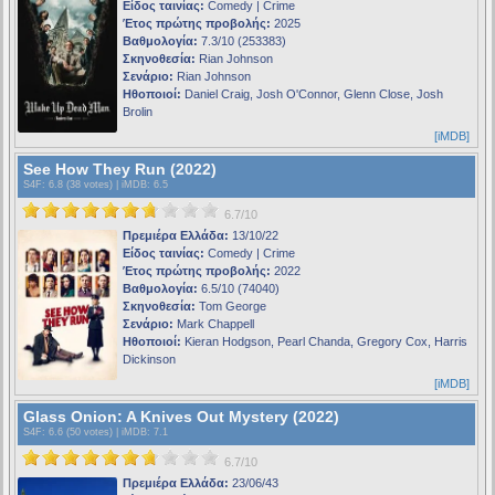
Είδος ταινίας:
Comedy | Crime
Έτος πρώτης προβολής:
2025
Βαθμολογία:
7.3/10 (253383)
Σκηνοθεσία:
Rian Johnson
Σενάριο:
Rian Johnson
Ηθοποιοί:
Daniel Craig, Josh O'Connor, Glenn Close, Josh
Brolin
[iMDB]
See How They Run (2022)
S4F
: 6.8 (38 votes) |
iMDB
: 6.5
6.7/10
Πρεμιέρα Ελλάδα:
13/10/22
Είδος ταινίας:
Comedy | Crime
Έτος πρώτης προβολής:
2022
Βαθμολογία:
6.5/10 (74040)
Σκηνοθεσία:
Tom George
Σενάριο:
Mark Chappell
Ηθοποιοί:
Kieran Hodgson, Pearl Chanda, Gregory Cox, Harris
Dickinson
[iMDB]
Glass Onion: A Knives Out Mystery (2022)
S4F
: 6.6 (50 votes) |
iMDB
: 7.1
6.7/10
Πρεμιέρα Ελλάδα:
23/06/43