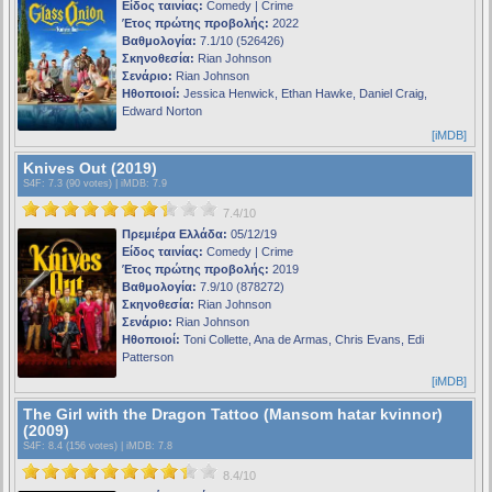
Είδος ταινίας:
Comedy | Crime
Έτος πρώτης προβολής:
2022
Βαθμολογία:
7.1/10 (526426)
Σκηνοθεσία:
Rian Johnson
Σενάριο:
Rian Johnson
Ηθοποιοί:
Jessica Henwick, Ethan Hawke, Daniel Craig,
Edward Norton
[iMDB]
Knives Out (2019)
S4F
: 7.3 (90 votes) |
iMDB
: 7.9
7.4/10
Πρεμιέρα Ελλάδα:
05/12/19
Είδος ταινίας:
Comedy | Crime
Έτος πρώτης προβολής:
2019
Βαθμολογία:
7.9/10 (878272)
Σκηνοθεσία:
Rian Johnson
Σενάριο:
Rian Johnson
Ηθοποιοί:
Toni Collette, Ana de Armas, Chris Evans, Edi
Patterson
[iMDB]
The Girl with the Dragon Tattoo (Mansom hatar kvinnor)
(2009)
S4F
: 8.4 (156 votes) |
iMDB
: 7.8
8.4/10