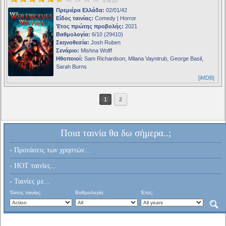
5.6/10
Πρεμιέρα Ελλάδα:
02/01/42
Είδος ταινίας:
Comedy | Horror
Έτος πρώτης προβολής:
2021
Βαθμολογία:
6/10 (29410)
Σκηνοθεσία:
Josh Ruben
Σενάριο:
Mishna Wolff
Ηθοποιοί:
Sam Richardson, Milana Vayntrub, George Basil,
Sarah Burns
[iMDB]
1
2
Ποια ταινία θα δω σήμερα..;
- Προτάσεις των χρηστών...
- HOT ταινίες...
- Ταινίες με...
Τύπος ταινίας:
Βαθμολογία:
Έτος: