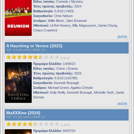
Είδος ταινίας:
Comedy | Mystery
Έτος πρώτης προβολής:
2024
Βαθμολογία:
5.6/10 (7463)
Σκηνοθεσία:
Chris Nelson
Σενάριο:
Willie Block, Jake Emanuel
Ηθοποιοί:
Lil Rel Howery, Billy Magnussen, Jamie Chung,
Chace Crawford
[iMDB]
A Haunting in Venice (2023)
S4F
: 6.5 (44 votes) |
iMDB
: 6.5
6.5/10
Πρεμιέρα Ελλάδα:
14/09/23
Είδος ταινίας:
Crime | Drama
Έτος πρώτης προβολής:
2023
Βαθμολογία:
6.5/10 (142785)
Σκηνοθεσία:
Kenneth Branagh
Σενάριο:
Michael Green, Agatha Christie
Ηθοποιοί:
Kelly Reilly, Kenneth Branagh, Michelle Yeoh, Jamie
Dornan
[iMDB]
MaXXXine (2024)
S4F
: 5.0 (25 votes) |
iMDB
: 6.2
5.4/10
Πρεμιέρα Ελλάδα:
04/07/24