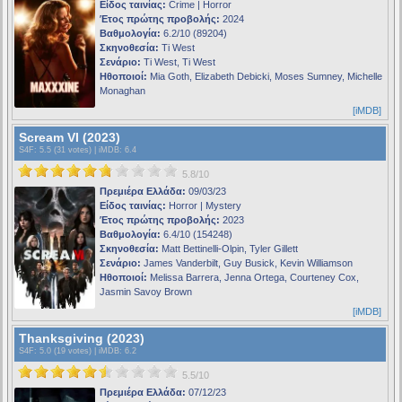
Είδος ταινίας:
Crime | Horror
Έτος πρώτης προβολής:
2024
Βαθμολογία:
6.2/10 (89204)
Σκηνοθεσία:
Ti West
Σενάριο:
Ti West, Ti West
Ηθοποιοί:
Mia Goth, Elizabeth Debicki, Moses Sumney, Michelle
Monaghan
[iMDB]
Scream VI (2023)
S4F
: 5.5 (31 votes) |
iMDB
: 6.4
5.8/10
Πρεμιέρα Ελλάδα:
09/03/23
Είδος ταινίας:
Horror | Mystery
Έτος πρώτης προβολής:
2023
Βαθμολογία:
6.4/10 (154248)
Σκηνοθεσία:
Matt Bettinelli-Olpin, Tyler Gillett
Σενάριο:
James Vanderbilt, Guy Busick, Kevin Williamson
Ηθοποιοί:
Melissa Barrera, Jenna Ortega, Courteney Cox,
Jasmin Savoy Brown
[iMDB]
Thanksgiving (2023)
S4F
: 5.0 (19 votes) |
iMDB
: 6.2
5.5/10
Πρεμιέρα Ελλάδα:
07/12/23