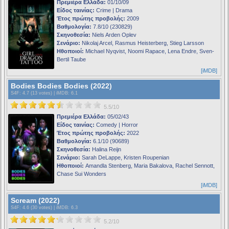
Πρεμιέρα Ελλάδα:
01/10/09
Είδος ταινίας:
Crime | Drama
Έτος πρώτης προβολής:
2009
Βαθμολογία:
7.8/10 (230829)
Σκηνοθεσία:
Niels Arden Oplev
Σενάριο:
Nikolaj Arcel, Rasmus Heisterberg, Stieg Larsson
Ηθοποιοί:
Michael Nyqvist, Noomi Rapace, Lena Endre, Sven-
Bertil Taube
[iMDB]
Bodies Bodies Bodies (2022)
S4F
: 4.7 (13 votes) |
iMDB
: 6.1
5.5/10
Πρεμιέρα Ελλάδα:
05/02/43
Είδος ταινίας:
Comedy | Horror
Έτος πρώτης προβολής:
2022
Βαθμολογία:
6.1/10 (90689)
Σκηνοθεσία:
Halina Reijn
Σενάριο:
Sarah DeLappe, Kristen Roupenian
Ηθοποιοί:
Amandla Stenberg, Maria Bakalova, Rachel Sennott,
Chase Sui Wonders
[iMDB]
Scream (2022)
S4F
: 4.6 (30 votes) |
iMDB
: 6.3
5.2/10