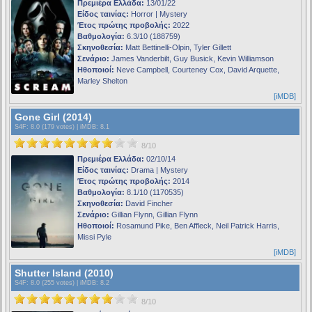
Πρεμιέρα Ελλάδα:
13/01/22
Είδος ταινίας:
Horror | Mystery
Έτος πρώτης προβολής:
2022
Βαθμολογία:
6.3/10 (188759)
Σκηνοθεσία:
Matt Bettinelli-Olpin, Tyler Gillett
Σενάριο:
James Vanderbilt, Guy Busick, Kevin Williamson
Ηθοποιοί:
Neve Campbell, Courteney Cox, David Arquette,
Marley Shelton
[iMDB]
Gone Girl (2014)
S4F
: 8.0 (179 votes) |
iMDB
: 8.1
8/10
Πρεμιέρα Ελλάδα:
02/10/14
Είδος ταινίας:
Drama | Mystery
Έτος πρώτης προβολής:
2014
Βαθμολογία:
8.1/10 (1170535)
Σκηνοθεσία:
David Fincher
Σενάριο:
Gillian Flynn, Gillian Flynn
Ηθοποιοί:
Rosamund Pike, Ben Affleck, Neil Patrick Harris,
Missi Pyle
[iMDB]
Shutter Island (2010)
S4F
: 8.0 (255 votes) |
iMDB
: 8.2
8/10