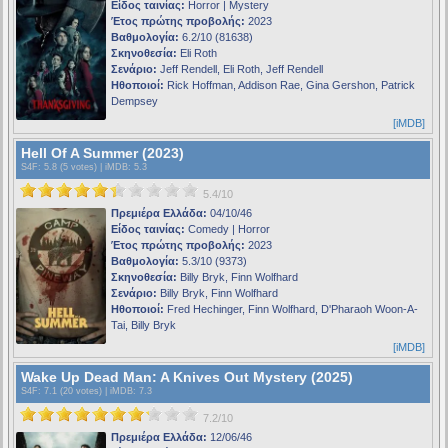
Είδος ταινίας:
Horror | Mystery
Έτος πρώτης προβολής:
2023
Βαθμολογία:
6.2/10 (81638)
Σκηνοθεσία:
Eli Roth
Σενάριο:
Jeff Rendell, Eli Roth, Jeff Rendell
Ηθοποιοί:
Rick Hoffman, Addison Rae, Gina Gershon, Patrick
Dempsey
[iMDB]
Hell Of A Summer (2023)
S4F
: 5.8 (5 votes) |
iMDB
: 5.3
5.4/10
Πρεμιέρα Ελλάδα:
04/10/46
Είδος ταινίας:
Comedy | Horror
Έτος πρώτης προβολής:
2023
Βαθμολογία:
5.3/10 (9373)
Σκηνοθεσία:
Billy Bryk, Finn Wolfhard
Σενάριο:
Billy Bryk, Finn Wolfhard
Ηθοποιοί:
Fred Hechinger, Finn Wolfhard, D'Pharaoh Woon-A-
Tai, Billy Bryk
[iMDB]
Wake Up Dead Man: A Knives Out Mystery (2025)
S4F
: 7.1 (20 votes) |
iMDB
: 7.3
7.2/10
Πρεμιέρα Ελλάδα:
12/06/46