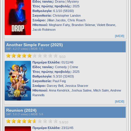
Είδος ταινίας:
Drama | Mystery
Έτος πρώτης προβολής:
2025
Βαθμολογία:
6.1/10 (58160)
Σκηνοθεσία:
Christopher Landon
Σενάριο:
Jillian Jacobs, Chris Roach
Ηθοποιοί:
Meghann Fahy, Brandon Sklenar, Violett Beane,
Jacob Robinson
[iMDB]
Another Simple Favor (2025)
S4F
: 4.2 (7 votes) |
iMDB
: 5.3
5/10
Πρεμιέρα Ελλάδα:
01/11/46
Είδος ταινίας:
Comedy | Crime
Έτος πρώτης προβολής:
2025
Βαθμολογία:
5.3/10 (32403)
Σκηνοθεσία:
Paul Feig
Σενάριο:
Darcey Bell, Jessica Sharzer
Ηθοποιοί:
Anna Kendrick, Joshua Satine, Mitch Salm, Andrew
Rannells
[iMDB]
Reunion (2024)
S4F
: 5.6 (7 votes) |
iMDB
: 5.6
5.6/10
Πρεμιέρα Ελλάδα:
23/11/45