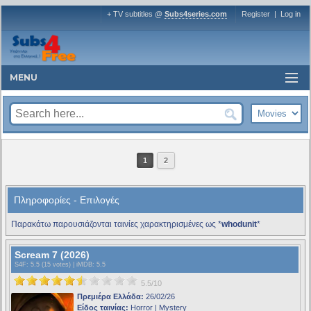
+ TV subtitles @
Subs4series.com
Register
|
Log in
MENU
1
2
Πληροφορίες - Επιλογές
Παρακάτω παρουσιάζονται ταινίες χαρακτηρισμένες ως *
whodunit
*
Scream 7 (2026)
S4F
: 5.5 (15 votes) |
iMDB
: 5.5
5.5/10
Πρεμιέρα Ελλάδα:
26/02/26
Είδος ταινίας:
Horror | Mystery