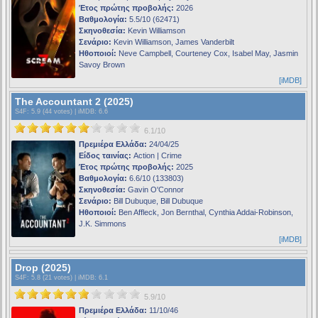
Έτος πρώτης προβολής:
2026
Βαθμολογία:
5.5/10 (62471)
Σκηνοθεσία:
Kevin Williamson
Σενάριο:
Kevin Williamson, James Vanderbilt
Ηθοποιοί:
Neve Campbell, Courteney Cox, Isabel May, Jasmin
Savoy Brown
[iMDB]
The Accountant 2 (2025)
S4F
: 5.9 (44 votes) |
iMDB
: 6.6
6.1/10
Πρεμιέρα Ελλάδα:
24/04/25
Είδος ταινίας:
Action | Crime
Έτος πρώτης προβολής:
2025
Βαθμολογία:
6.6/10 (133803)
Σκηνοθεσία:
Gavin O'Connor
Σενάριο:
Bill Dubuque, Bill Dubuque
Ηθοποιοί:
Ben Affleck, Jon Bernthal, Cynthia Addai-Robinson,
J.K. Simmons
[iMDB]
Drop (2025)
S4F
: 5.8 (21 votes) |
iMDB
: 6.1
5.9/10
Πρεμιέρα Ελλάδα:
11/10/46