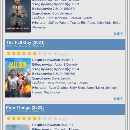
Έτος πρώτης προβολής:
2023
Βαθμολογία:
7.5/10 (156157)
Σκηνοθεσία:
Cord Jefferson
Σενάριο:
Cord Jefferson, Percival Everett
Ηθοποιοί:
Jeffrey Wright, Tracee Ellis Ross, John Ortiz, Erika
Alexander
[iMDB]
The Fall Guy (2024)
S4F
: 5.6 (47 votes) |
iMDB
: 6.8
5.9/10
Πρεμιέρα Ελλάδα:
06/05/24
Είδος ταινίας:
Action | Comedy
Έτος πρώτης προβολής:
2024
Βαθμολογία:
6.8/10 (269079)
Σκηνοθεσία:
David Leitch
Σενάριο:
Drew Pearce, Glen A. Larson
Ηθοποιοί:
Ryan Gosling, Emily Blunt, Aaron Taylor-Johnson,
Hannah Waddingham
[iMDB]
Poor Things (2023)
S4F
: 6.4 (70 votes) |
iMDB
: 7.7
6.6/10
Πρεμιέρα Ελλάδα:
01/01/24
Είδος ταινίας:
Comedy | Drama