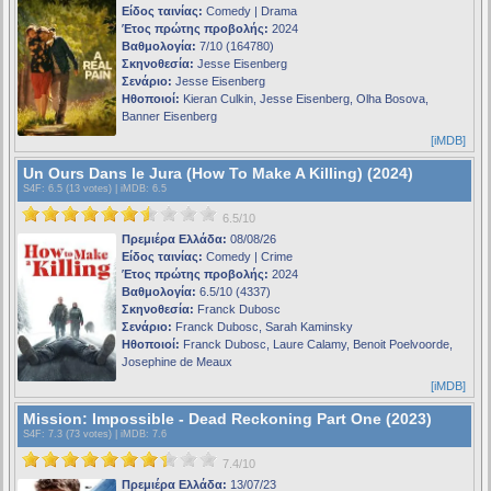
Είδος ταινίας:
Comedy | Drama
Έτος πρώτης προβολής:
2024
Βαθμολογία:
7/10 (164780)
Σκηνοθεσία:
Jesse Eisenberg
Σενάριο:
Jesse Eisenberg
Ηθοποιοί:
Kieran Culkin, Jesse Eisenberg, Olha Bosova,
Banner Eisenberg
[iMDB]
Un Ours Dans le Jura (How To Make A Killing) (2024)
S4F
: 6.5 (13 votes) |
iMDB
: 6.5
6.5/10
Πρεμιέρα Ελλάδα:
08/08/26
Είδος ταινίας:
Comedy | Crime
Έτος πρώτης προβολής:
2024
Βαθμολογία:
6.5/10 (4337)
Σκηνοθεσία:
Franck Dubosc
Σενάριο:
Franck Dubosc, Sarah Kaminsky
Ηθοποιοί:
Franck Dubosc, Laure Calamy, Benoit Poelvoorde,
Josephine de Meaux
[iMDB]
Mission: Impossible - Dead Reckoning Part One (2023)
S4F
: 7.3 (73 votes) |
iMDB
: 7.6
7.4/10
Πρεμιέρα Ελλάδα:
13/07/23