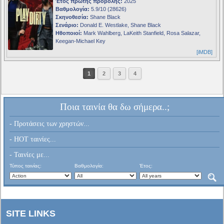
Έτος πρώτης προβολής:
2025
Βαθμολογία:
5.9/10 (28626)
Σκηνοθεσία:
Shane Black
Σενάριο:
Donald E. Westlake, Shane Black
Ηθοποιοί:
Mark Wahlberg, LaKeith Stanfield, Rosa Salazar,
Keegan-Michael Key
[iMDB]
1
2
3
4
Ποια ταινία θα δω σήμερα..;
- Προτάσεις των χρηστών...
- HOT ταινίες...
- Ταινίες με...
Τύπος ταινίας:
Βαθμολογία:
Έτος:
SITE LINKS