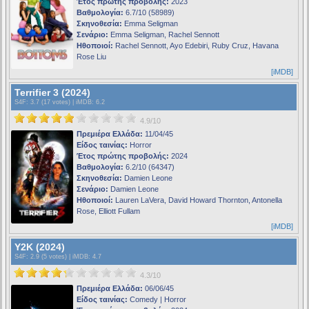
Έτος πρώτης προβολής:
2023
Βαθμολογία:
6.7/10 (58989)
Σκηνοθεσία:
Emma Seligman
Σενάριο:
Emma Seligman, Rachel Sennott
Ηθοποιοί:
Rachel Sennott, Ayo Edebiri, Ruby Cruz, Havana
Rose Liu
[iMDB]
Terrifier 3 (2024)
S4F
: 3.7 (17 votes) |
iMDB
: 6.2
4.9/10
Πρεμιέρα Ελλάδα:
11/04/45
Είδος ταινίας:
Horror
Έτος πρώτης προβολής:
2024
Βαθμολογία:
6.2/10 (64347)
Σκηνοθεσία:
Damien Leone
Σενάριο:
Damien Leone
Ηθοποιοί:
Lauren LaVera, David Howard Thornton, Antonella
Rose, Elliott Fullam
[iMDB]
Y2K (2024)
S4F
: 2.9 (5 votes) |
iMDB
: 4.7
4.3/10
Πρεμιέρα Ελλάδα:
06/06/45
Είδος ταινίας:
Comedy | Horror