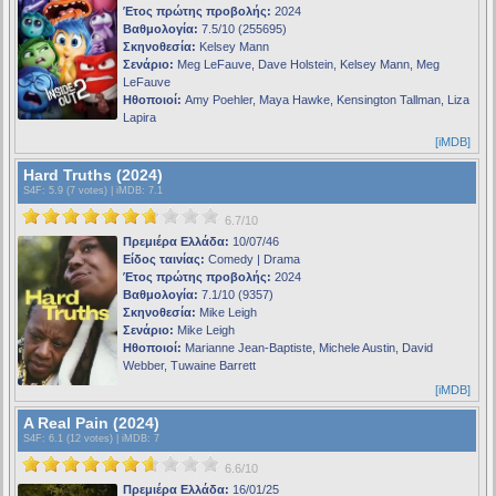
Έτος πρώτης προβολής:
2024
Βαθμολογία:
7.5/10 (255695)
Σκηνοθεσία:
Kelsey Mann
Σενάριο:
Meg LeFauve, Dave Holstein, Kelsey Mann, Meg
LeFauve
Ηθοποιοί:
Amy Poehler, Maya Hawke, Kensington Tallman, Liza
Lapira
[iMDB]
Hard Truths (2024)
S4F
: 5.9 (7 votes) |
iMDB
: 7.1
6.7/10
Πρεμιέρα Ελλάδα:
10/07/46
Είδος ταινίας:
Comedy | Drama
Έτος πρώτης προβολής:
2024
Βαθμολογία:
7.1/10 (9357)
Σκηνοθεσία:
Mike Leigh
Σενάριο:
Mike Leigh
Ηθοποιοί:
Marianne Jean-Baptiste, Michele Austin, David
Webber, Tuwaine Barrett
[iMDB]
A Real Pain (2024)
S4F
: 6.1 (12 votes) |
iMDB
: 7
6.6/10
Πρεμιέρα Ελλάδα:
16/01/25