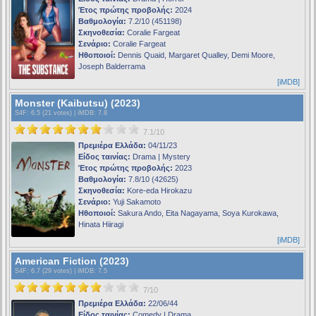
Έτος πρώτης προβολής:
2024
Βαθμολογία:
7.2/10 (451198)
Σκηνοθεσία:
Coralie Fargeat
Σενάριο:
Coralie Fargeat
Ηθοποιοί:
Dennis Quaid, Margaret Qualley, Demi Moore,
Joseph Balderrama
[iMDB]
Monster (Kaibutsu) (2023)
S4F
: 6.5 (21 votes) |
iMDB
: 7.8
7.1/10
Πρεμιέρα Ελλάδα:
04/11/23
Είδος ταινίας:
Drama | Mystery
Έτος πρώτης προβολής:
2023
Βαθμολογία:
7.8/10 (42625)
Σκηνοθεσία:
Kore-eda Hirokazu
Σενάριο:
Yuji Sakamoto
Ηθοποιοί:
Sakura Ando, Eita Nagayama, Soya Kurokawa,
Hinata Hiiragi
[iMDB]
American Fiction (2023)
S4F
: 6.7 (29 votes) |
iMDB
: 7.5
7/10
Πρεμιέρα Ελλάδα:
22/06/44
Είδος ταινίας:
Comedy | Drama