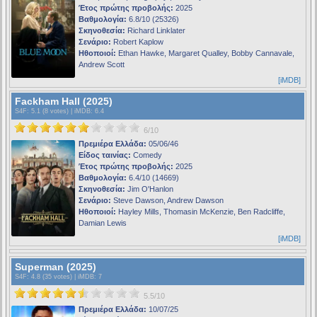
Έτος πρώτης προβολής:
2025
Βαθμολογία:
6.8/10 (25326)
Σκηνοθεσία:
Richard Linklater
Σενάριο:
Robert Kaplow
Ηθοποιοί:
Ethan Hawke, Margaret Qualley, Bobby Cannavale,
Andrew Scott
[iMDB]
Fackham Hall (2025)
S4F
: 5.1 (8 votes) |
iMDB
: 6.4
6/10
Πρεμιέρα Ελλάδα:
05/06/46
Είδος ταινίας:
Comedy
Έτος πρώτης προβολής:
2025
Βαθμολογία:
6.4/10 (14669)
Σκηνοθεσία:
Jim O'Hanlon
Σενάριο:
Steve Dawson, Andrew Dawson
Ηθοποιοί:
Hayley Mills, Thomasin McKenzie, Ben Radcliffe,
Damian Lewis
[iMDB]
Superman (2025)
S4F
: 4.8 (35 votes) |
iMDB
: 7
5.5/10
Πρεμιέρα Ελλάδα:
10/07/25