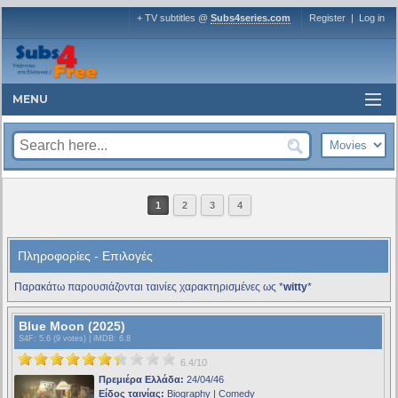
+ TV subtitles @
Subs4series.com
Register
|
Log in
MENU
1
2
3
4
Πληροφορίες - Επιλογές
Παρακάτω παρουσιάζονται ταινίες χαρακτηρισμένες ως *
witty
*
Blue Moon (2025)
S4F
: 5.6 (9 votes) |
iMDB
: 6.8
6.4/10
Πρεμιέρα Ελλάδα:
24/04/46
Είδος ταινίας:
Biography | Comedy