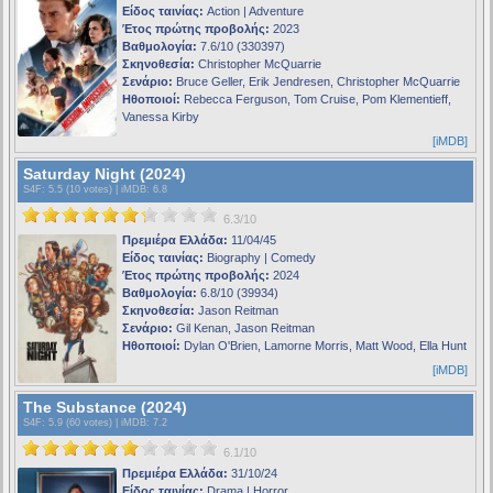
Είδος ταινίας:
Action | Adventure
Έτος πρώτης προβολής:
2023
Βαθμολογία:
7.6/10 (330397)
Σκηνοθεσία:
Christopher McQuarrie
Σενάριο:
Bruce Geller, Erik Jendresen, Christopher McQuarrie
Ηθοποιοί:
Rebecca Ferguson, Tom Cruise, Pom Klementieff,
Vanessa Kirby
[iMDB]
Saturday Night (2024)
S4F
: 5.5 (10 votes) |
iMDB
: 6.8
6.3/10
Πρεμιέρα Ελλάδα:
11/04/45
Είδος ταινίας:
Biography | Comedy
Έτος πρώτης προβολής:
2024
Βαθμολογία:
6.8/10 (39934)
Σκηνοθεσία:
Jason Reitman
Σενάριο:
Gil Kenan, Jason Reitman
Ηθοποιοί:
Dylan O'Brien, Lamorne Morris, Matt Wood, Ella Hunt
[iMDB]
The Substance (2024)
S4F
: 5.9 (60 votes) |
iMDB
: 7.2
6.1/10
Πρεμιέρα Ελλάδα:
31/10/24
Είδος ταινίας:
Drama | Horror