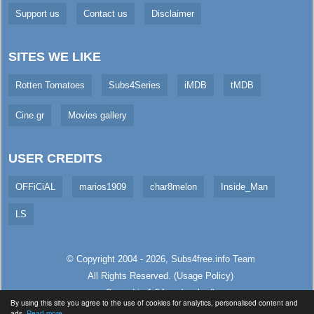
Support us
Contact us
Disclaimer
SITES WE LIKE
Rotten Tomatoes
Subs4Series
iMDB
tMDB
Cine.gr
Movies gallery
USER CREDITS
OFFiCiAL
marios1909
char8melon
Inside_Man
LS
© Copyright 2004 - 2026,
Subs4free.info
Team
All Rights Reserved. (
Usage Policy
)
Served in 1.54ms (cached)
By using this site you agree to the use of cookies for analytics, personalised content and
ads.
Read more