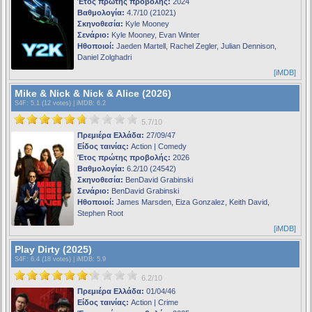
Έτος πρώτης προβολής:
2024
Βαθμολογία:
4.7/10 (21021)
Σκηνοθεσία:
Kyle Mooney
Σενάριο:
Kyle Mooney, Evan Winter
Ηθοποιοί:
Jaeden Martell, Rachel Zegler, Julian Dennison,
Daniel Zolghadri
[iMDB]
Mike & Nick & Nick & Alice (2026)
S4F
: 5.1 (12 votes) |
iMDB
: 6.2
5.7/10
Πρεμιέρα Ελλάδα:
27/09/47
Είδος ταινίας:
Action | Comedy
Έτος πρώτης προβολής:
2026
Βαθμολογία:
6.2/10 (24542)
Σκηνοθεσία:
BenDavid Grabinski
Σενάριο:
BenDavid Grabinski
Ηθοποιοί:
James Marsden, Eiza Gonzalez, Keith David,
Stephen Root
[iMDB]
Play Dirty (2025)
S4F
: 6.4 (18 votes) |
iMDB
: 5.9
6.2/10
Πρεμιέρα Ελλάδα:
01/04/46
Είδος ταινίας:
Action | Crime