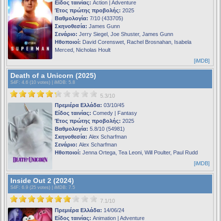
Είδος ταινίας:
Action | Adventure
Έτος πρώτης προβολής:
2025
Βαθμολογία:
7/10 (433705)
Σκηνοθεσία:
James Gunn
Σενάριο:
Jerry Siegel, Joe Shuster, James Gunn
Ηθοποιοί:
David Corenswet, Rachel Brosnahan, Isabela
Merced, Nicholas Hoult
[iMDB]
Death of a Unicorn (2025)
S4F
: 4.6 (10 votes) |
iMDB
: 5.8
5.3/10
Πρεμιέρα Ελλάδα:
03/10/45
Είδος ταινίας:
Comedy | Fantasy
Έτος πρώτης προβολής:
2025
Βαθμολογία:
5.8/10 (54981)
Σκηνοθεσία:
Alex Scharfman
Σενάριο:
Alex Scharfman
Ηθοποιοί:
Jenna Ortega, Tea Leoni, Will Poulter, Paul Rudd
[iMDB]
Inside Out 2 (2024)
S4F
: 6.9 (25 votes) |
iMDB
: 7.5
7.1/10
Πρεμιέρα Ελλάδα:
14/06/24
Είδος ταινίας:
Animation | Adventure