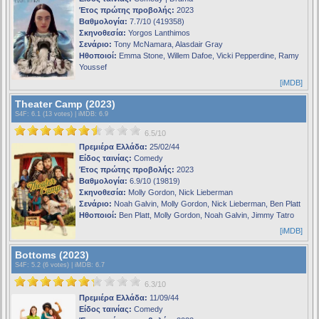
Έτος πρώτης προβολής:
2023
Βαθμολογία:
7.7/10 (419358)
Σκηνοθεσία:
Yorgos Lanthimos
Σενάριο:
Tony McNamara, Alasdair Gray
Ηθοποιοί:
Emma Stone, Willem Dafoe, Vicki Pepperdine, Ramy
Youssef
[iMDB]
Theater Camp (2023)
S4F
: 6.1 (13 votes) |
iMDB
: 6.9
6.5/10
Πρεμιέρα Ελλάδα:
25/02/44
Είδος ταινίας:
Comedy
Έτος πρώτης προβολής:
2023
Βαθμολογία:
6.9/10 (19819)
Σκηνοθεσία:
Molly Gordon, Nick Lieberman
Σενάριο:
Noah Galvin, Molly Gordon, Nick Lieberman, Ben Platt
Ηθοποιοί:
Ben Platt, Molly Gordon, Noah Galvin, Jimmy Tatro
[iMDB]
Bottoms (2023)
S4F
: 5.2 (6 votes) |
iMDB
: 6.7
6.3/10
Πρεμιέρα Ελλάδα:
11/09/44
Είδος ταινίας:
Comedy