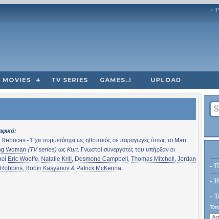
+ T
MOVIES
TV SERIES
GAMES..!
UPLOAD
αφικό:
 Rebucas - Έχει συμμετάσχει ως ηθοποιός σε παραγωγές όπως το
Man
ng Woman
(TV series)
ως
Kurt
. Γνωστοί συνεργάτες του υπήρξαν οι
ιοί
Eric Woolfe
,
Natalie Krill
,
Desmond Campbell
,
Thomas Mitchell
,
Jordan
- Π
 Robbins
,
Robin Kasyanov
&
Patrick McKenna
.
- H
- Τ
Τύπο