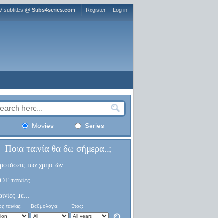
V subtitles @
Subs4series.com
Register
|
Log in
Movies
Series
Ποια ταινία θα δω σήμερα..;
ροτάσεις των χρηστών...
OT ταινίες...
αινίες με...
ς ταινίας:
Βαθμολογία:
Έτος: