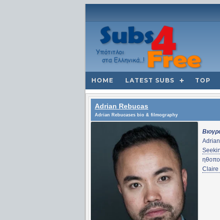
HOME
LATEST SUBS
TOP
Adrian Rebucas
Adrian Rebucases bio & filmography
Βιογρ
Adrian
Seeki
ηθοπο
Claire