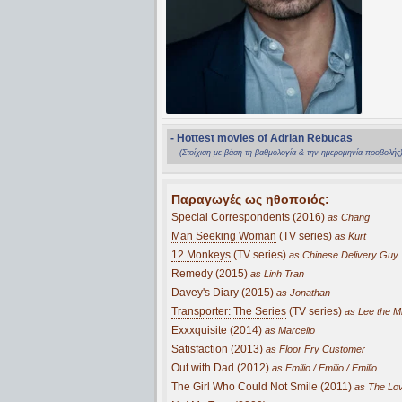
- Hottest movies of Adrian Rebucas
(Στοίχιση με βάση τη βαθμολογία & την ημερομηνία προβολής
Παραγωγές ως ηθοποιός:
Special Correspondents (2016)
as Chang
Man Seeking Woman
(TV series)
as Kurt
12 Monkeys
(TV series)
as Chinese Delivery Guy
Remedy (2015)
as Linh Tran
Davey's Diary (2015)
as Jonathan
Transporter: The Series
(TV series)
as Lee the M
Exxxquisite (2014)
as Marcello
Satisfaction (2013)
as Floor Fry Customer
Out with Dad (2012)
as Emilio / Emilio / Emilio
The Girl Who Could Not Smile (2011)
as The Lov