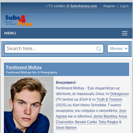
+ TV subtitles @
Subs4series.com
Register
|
Log in
MENU
Ferdinand McKay
Ferdinand McKays bio & filmography
Βιογραφικό:
Ferdinand McKay - Έχει συμμετάσχει ως
ηθοποιός σε παραγωγές όπως το
Outrageous
(TV series)
ως
Erich
& το
Truth & Treason
(2025) ως
Karl-Heinz Schnibbe
. Γνωστοί
συνεργάτες του υπήρξαν ο σκηνοθέτης
Joss
Agnew
και οι ηθοποιοί
Jamie Blackley
,
Anna
Chancellor
,
Bessie Carter
,
Toby Regbo
&
Sean Mahon
.