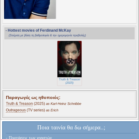
- Hottest movies of Ferdinand McKay
(Στοίχιση με βάση τη βαθμολογία & την ημερομηνία προβολής)
Truth & Treason
(2025)
Παραγωγές ως ηθοποιός:
Truth & Treason
(2025)
as Karl-Heinz Schnibbe
Outrageous
(TV series)
as Erich
Ποια ταινία θα δω σήμερα..;
- Προτάσεις των χρηστών...