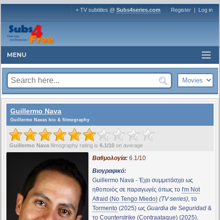
+ TV subtitles @
Subs4series.com
Register
|
Log in
MENU
Guillermo Nava
Guillermo Navas bio & filmography
Guillermo Nava
filmography rating is
6.1/10
on average
Βαθμολογία:
6.1/10
Βιογραφικό:
Guillermo Nava - Έχει συμμετάσχει ως
ηθοποιός σε παραγωγές όπως το
I'm Not
Afraid (No Tengo Miedo)
(TV series)
, το
Tormento
(2025) ως
Guardia de Seguridad
&
το
Counterstrike (Contraataque)
(2025).