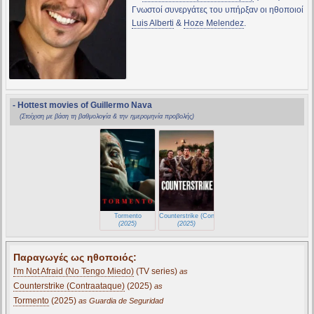
Γνωστοί συνεργάτες του υπήρξαν οι ηθοποιοί
Luis Alberti
&
Hoze Melendez
.
- Hottest movies of Guillermo Nava
(Στοίχιση με βάση τη βαθμολογία & την ημερομηνία προβολής)
Tormento
Counterstrike (Contraataque)
(2025)
(2025)
Παραγωγές ως ηθοποιός:
I'm Not Afraid (No Tengo Miedo)
(TV series)
as
Counterstrike (Contraataque)
(2025)
as
Tormento
(2025)
as Guardia de Seguridad