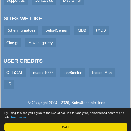
Support us
Contact us
Disclaimer
SITES WE LIKE
Rotten Tomatoes
Subs4Series
iMDB
tMDB
Cine.gr
Movies gallery
USER CREDITS
OFFiCiAL
marios1909
char8melon
Inside_Man
LS
© Copyright 2004 - 2026,
Subs4free.info
Team
All Rights Reserved. (
Usage Policy
)
By using this site you agree to the use of cookies for analytics, personalised content and
Served in 3.44ms (live)
ads.
Read more
Got it!