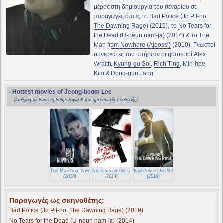
μέρος στη δημιουργία του σεναρίου σε
παραγωγές όπως το
Bad Police (Jo Pil-ho:
The Dawning Rage)
(2019), το
No Tears for
the Dead (U-neun nam-ja)
(2014) & το
The
Man from Nowhere (Ajeossi)
(2010). Γνωστοί
συνεργάτες του υπήρξαν οι ηθοποιοί
Alex
Wraith
,
Kyung-gu Sol
,
Rich Ting
,
Min-hee
Kim
&
Dong-gun Jang
.
- Hottest movies of Jeong-beom Lee
(Στοίχιση με βάση τη βαθμολογία & την ημερομηνία προβολής)
The Man from Nowhere (Ajeossi)
No Tears for the Dead (U-neun nam-ja)
Bad Police (Jo Pil-ho: The Dawning Rage)
(2010)
(2014)
(2019)
Παραγωγές ως σκηνοθέτης:
Bad Police (Jo Pil-ho: The Dawning Rage)
(2019)
No Tears for the Dead (U-neun nam-ja)
(2014)