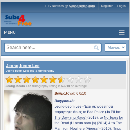
+ TV subtitles @
Subs4series.com
Register
|
Log in
MENU
Jeong-beom Lee
Jeong-beom Lees bio & filmography
Jeong-beom Lee
filmography rating is
6.6/10
on average
Βαθμολογία:
6.6/10
Βιογραφικό:
Jeong-beom Lee - Έχει σκηνοθετήσει
παραγωγές όπως το
Bad Police (Jo Pil-ho:
The Dawning Rage)
(2019), το
No Tears for
the Dead (U-neun nam-ja)
(2014) & το
The
Man from Nowhere (Ajeossi)
(2010). Πήρε