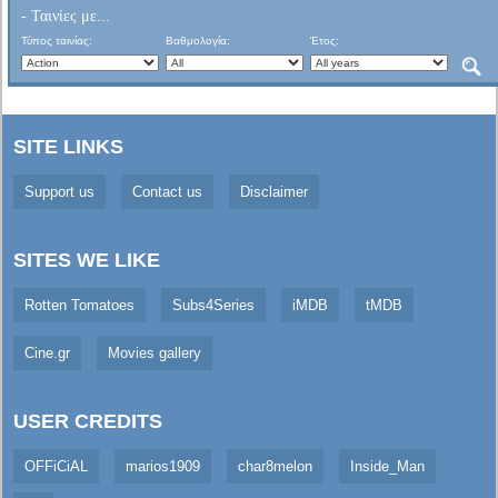
- Ταινίες με...
Τύπος ταινίας:
Βαθμολογία:
Έτος:
SITE LINKS
Support us
Contact us
Disclaimer
SITES WE LIKE
Rotten Tomatoes
Subs4Series
iMDB
tMDB
Cine.gr
Movies gallery
USER CREDITS
OFFiCiAL
marios1909
char8melon
Inside_Man