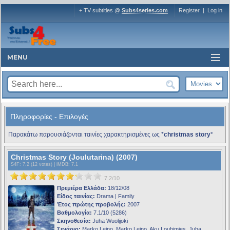
+ TV subtitles @
Subs4series.com
Register
|
Log in
MENU
Πληροφορίες - Επιλογές
Παρακάτω παρουσιάζονται ταινίες χαρακτηρισμένες ως *
christmas story
*
Christmas Story (Joulutarina) (2007)
S4F
: 7.2 (12 votes) |
iMDB
: 7.1
7.2/10
Πρεμιέρα Ελλάδα:
18/12/08
Είδος ταινίας:
Drama | Family
Έτος πρώτης προβολής:
2007
Βαθμολογία:
7.1/10 (5286)
Σκηνοθεσία:
Juha Wuolijoki
Σενάριο:
Marko Leino, Marko Leino, Aku Louhimies, Juha