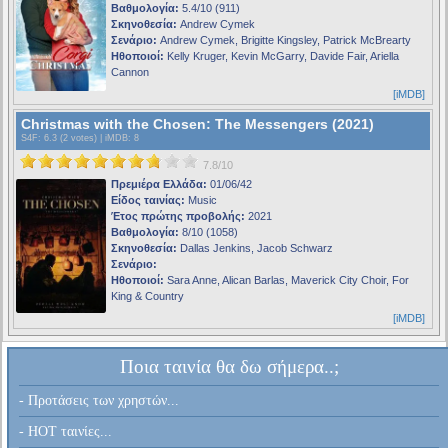
Βαθμολογία:
5.4/10 (911)
Σκηνοθεσία:
Andrew Cymek
Σενάριο:
Andrew Cymek, Brigitte Kingsley, Patrick McBrearty
Ηθοποιοί:
Kelly Kruger, Kevin McGarry, Davide Fair, Ariella
Cannon
[iMDB]
Christmas with the Chosen: The Messengers (2021)
S4F
: 6.3 (2 votes) |
iMDB
: 8
7.8/10
Πρεμιέρα Ελλάδα:
01/06/42
Είδος ταινίας:
Music
Έτος πρώτης προβολής:
2021
Βαθμολογία:
8/10 (1058)
Σκηνοθεσία:
Dallas Jenkins, Jacob Schwarz
Σενάριο:
Ηθοποιοί:
Sara Anne, Alican Barlas, Maverick City Choir, For
King & Country
[iMDB]
Ποια ταινία θα δω σήμερα..;
- Προτάσεις των χρηστών...
- HOT ταινίες...