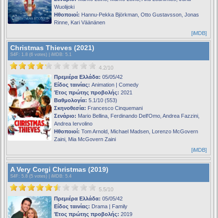
Wuolijoki
Ηθοποιοί:
Hannu-Pekka Björkman, Otto Gustavsson, Jonas
Rinne, Kari Väänänen
[iMDB]
Christmas Thieves (2021)
S4F
: 1.8 (6 votes) |
iMDB
: 5.1
4.2/10
Πρεμιέρα Ελλάδα:
05/05/42
Είδος ταινίας:
Animation | Comedy
Έτος πρώτης προβολής:
2021
Βαθμολογία:
5.1/10 (553)
Σκηνοθεσία:
Francesco Cinquemani
Σενάριο:
Mario Bellina, Ferdinando Dell'Omo, Andrea Fazzini,
Andrea Iervolino
Ηθοποιοί:
Tom Arnold, Michael Madsen, Lorenzo McGovern
Zaini, Mia McGovern Zaini
[iMDB]
A Very Corgi Christmas (2019)
S4F
: 5.8 (5 votes) |
iMDB
: 5.4
5.5/10
Πρεμιέρα Ελλάδα:
05/05/42
Είδος ταινίας:
Drama | Family
Έτος πρώτης προβολής:
2019