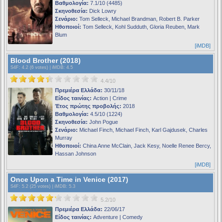
Βαθμολογία:
7.1/10 (4485)
Σκηνοθεσία:
Dick Lowry
Σενάριο:
Tom Selleck, Michael Brandman, Robert B. Parker
Ηθοποιοί:
Tom Selleck, Kohl Sudduth, Gloria Reuben, Mark
Blum
[iMDB]
Blood Brother (2018)
S4F
: 4.2 (6 votes) |
iMDB
: 4.5
4.4/10
Πρεμιέρα Ελλάδα:
30/11/18
Είδος ταινίας:
Action | Crime
Έτος πρώτης προβολής:
2018
Βαθμολογία:
4.5/10 (1224)
Σκηνοθεσία:
John Pogue
Σενάριο:
Michael Finch, Michael Finch, Karl Gajdusek, Charles
Murray
Ηθοποιοί:
China Anne McClain, Jack Kesy, Noelle Renee Bercy,
Hassan Johnson
[iMDB]
Once Upon a Time in Venice (2017)
S4F
: 5.2 (25 votes) |
iMDB
: 5.3
5.2/10
Πρεμιέρα Ελλάδα:
22/06/17
Είδος ταινίας:
Adventure | Comedy