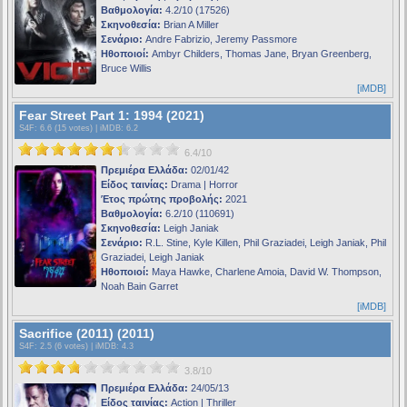
Βαθμολογία:
4.2/10 (17526)
Σκηνοθεσία:
Brian A Miller
Σενάριο:
Andre Fabrizio, Jeremy Passmore
Ηθοποιοί:
Ambyr Childers, Thomas Jane, Bryan Greenberg,
Bruce Willis
[iMDB]
Fear Street Part 1: 1994 (2021)
S4F
: 6.6 (15 votes) |
iMDB
: 6.2
6.4/10
Πρεμιέρα Ελλάδα:
02/01/42
Είδος ταινίας:
Drama | Horror
Έτος πρώτης προβολής:
2021
Βαθμολογία:
6.2/10 (110691)
Σκηνοθεσία:
Leigh Janiak
Σενάριο:
R.L. Stine, Kyle Killen, Phil Graziadei, Leigh Janiak, Phil
Graziadei, Leigh Janiak
Ηθοποιοί:
Maya Hawke, Charlene Amoia, David W. Thompson,
Noah Bain Garret
[iMDB]
Sacrifice (2011) (2011)
S4F
: 2.5 (6 votes) |
iMDB
: 4.3
3.8/10
Πρεμιέρα Ελλάδα:
24/05/13
Είδος ταινίας:
Action | Thriller