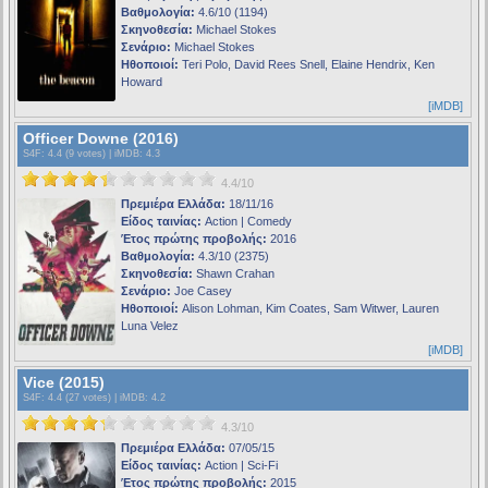
Βαθμολογία:
4.6/10 (1194)
Σκηνοθεσία:
Michael Stokes
Σενάριο:
Michael Stokes
Ηθοποιοί:
Teri Polo, David Rees Snell, Elaine Hendrix, Ken
Howard
[iMDB]
Officer Downe (2016)
S4F
: 4.4 (9 votes) |
iMDB
: 4.3
4.4/10
Πρεμιέρα Ελλάδα:
18/11/16
Είδος ταινίας:
Action | Comedy
Έτος πρώτης προβολής:
2016
Βαθμολογία:
4.3/10 (2375)
Σκηνοθεσία:
Shawn Crahan
Σενάριο:
Joe Casey
Ηθοποιοί:
Alison Lohman, Kim Coates, Sam Witwer, Lauren
Luna Velez
[iMDB]
Vice (2015)
S4F
: 4.4 (27 votes) |
iMDB
: 4.2
4.3/10
Πρεμιέρα Ελλάδα:
07/05/15
Είδος ταινίας:
Action | Sci-Fi
Έτος πρώτης προβολής:
2015