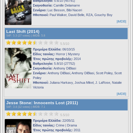
Βαθμολογία:
5.6/10 (45791)
Σκηνοθεσία:
Camille Delamarre
Σενάριο:
Luc Besson, Bibi Naceri
Ηθοποιοί:
Paul Walker, David Belle, RZA, Gouchy Boy
[iMDB]
Last Shift (2014)
S4F
: 5.3 (27 votes) |
iMDB
: 5.8
5.5/10
Πρεμιέρα Ελλάδα:
06/10/15
Είδος ταινίας:
Horror | Mystery
Έτος πρώτης προβολής:
2014
Βαθμολογία:
5.8/10 (27752)
Σκηνοθεσία:
Anthony DiBlasi
Σενάριο:
Anthony DiBlasi, Anthony DiBlasi, Scott Poiley, Scott
Poiley
Ηθοποιοί:
Juliana Harkavy, Joshua Mikel, J. LaRose, Natalie
Victoria
[iMDB]
Jesse Stone: Innocents Lost (2011)
S4F
: 3.4 (12 votes) |
iMDB
: 7.1
5.5/10
Πρεμιέρα Ελλάδα:
22/05/11
Είδος ταινίας:
Crime | Drama
Έτος πρώτης προβολής:
2011