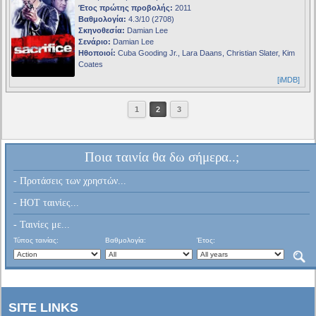
Έτος πρώτης προβολής:
2011
Βαθμολογία:
4.3/10 (2708)
Σκηνοθεσία:
Damian Lee
Σενάριο:
Damian Lee
Ηθοποιοί:
Cuba Gooding Jr., Lara Daans, Christian Slater, Kim
Coates
[iMDB]
1
2
3
Ποια ταινία θα δω σήμερα..;
- Προτάσεις των χρηστών...
- HOT ταινίες...
- Ταινίες με...
Τύπος ταινίας:
Βαθμολογία:
Έτος:
SITE LINKS