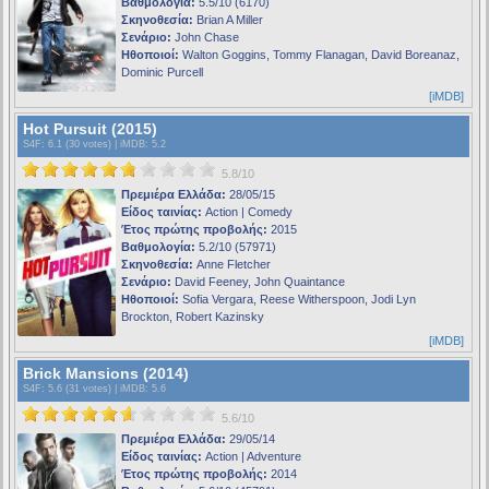
Βαθμολογία:
5.5/10 (6170)
Σκηνοθεσία:
Brian A Miller
Σενάριο:
John Chase
Ηθοποιοί:
Walton Goggins, Tommy Flanagan, David Boreanaz,
Dominic Purcell
[iMDB]
Hot Pursuit (2015)
S4F
: 6.1 (30 votes) |
iMDB
: 5.2
5.8/10
Πρεμιέρα Ελλάδα:
28/05/15
Είδος ταινίας:
Action | Comedy
Έτος πρώτης προβολής:
2015
Βαθμολογία:
5.2/10 (57971)
Σκηνοθεσία:
Anne Fletcher
Σενάριο:
David Feeney, John Quaintance
Ηθοποιοί:
Sofia Vergara, Reese Witherspoon, Jodi Lyn
Brockton, Robert Kazinsky
[iMDB]
Brick Mansions (2014)
S4F
: 5.6 (31 votes) |
iMDB
: 5.6
5.6/10
Πρεμιέρα Ελλάδα:
29/05/14
Είδος ταινίας:
Action | Adventure
Έτος πρώτης προβολής:
2014