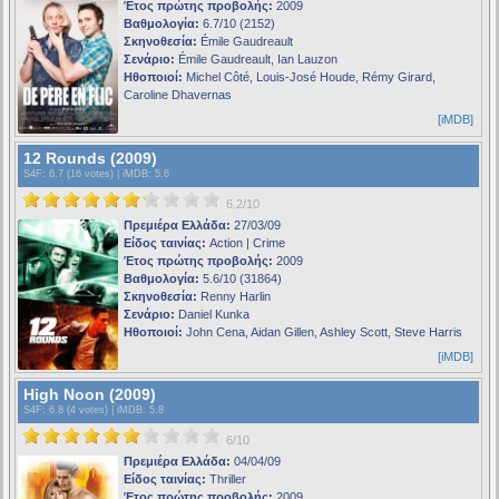
Έτος πρώτης προβολής:
2009
Βαθμολογία:
6.7/10 (2152)
Σκηνοθεσία:
Émile Gaudreault
Σενάριο:
Émile Gaudreault, Ian Lauzon
Ηθοποιοί:
Michel Côté, Louis-José Houde, Rémy Girard,
Caroline Dhavernas
[iMDB]
12 Rounds (2009)
S4F
: 6.7 (16 votes) |
iMDB
: 5.6
6.2/10
Πρεμιέρα Ελλάδα:
27/03/09
Είδος ταινίας:
Action | Crime
Έτος πρώτης προβολής:
2009
Βαθμολογία:
5.6/10 (31864)
Σκηνοθεσία:
Renny Harlin
Σενάριο:
Daniel Kunka
Ηθοποιοί:
John Cena, Aidan Gillen, Ashley Scott, Steve Harris
[iMDB]
High Noon (2009)
S4F
: 6.8 (4 votes) |
iMDB
: 5.8
6/10
Πρεμιέρα Ελλάδα:
04/04/09
Είδος ταινίας:
Thriller
Έτος πρώτης προβολής:
2009