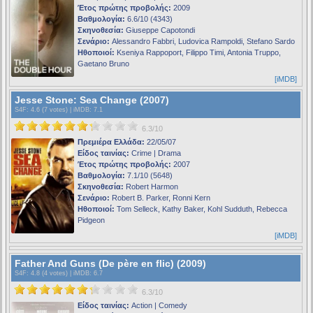
Έτος πρώτης προβολής:
2009
Βαθμολογία:
6.6/10 (4343)
Σκηνοθεσία:
Giuseppe Capotondi
Σενάριο:
Alessandro Fabbri, Ludovica Rampoldi, Stefano Sardo
Ηθοποιοί:
Kseniya Rappoport, Filippo Timi, Antonia Truppo,
Gaetano Bruno
[iMDB]
Jesse Stone: Sea Change (2007)
S4F
: 4.6 (7 votes) |
iMDB
: 7.1
6.3/10
Πρεμιέρα Ελλάδα:
22/05/07
Είδος ταινίας:
Crime | Drama
Έτος πρώτης προβολής:
2007
Βαθμολογία:
7.1/10 (5648)
Σκηνοθεσία:
Robert Harmon
Σενάριο:
Robert B. Parker, Ronni Kern
Ηθοποιοί:
Tom Selleck, Kathy Baker, Kohl Sudduth, Rebecca
Pidgeon
[iMDB]
Father And Guns (De père en flic) (2009)
S4F
: 4.8 (4 votes) |
iMDB
: 6.7
6.3/10
Είδος ταινίας:
Action | Comedy