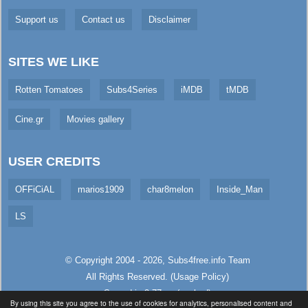
Support us
Contact us
Disclaimer
SITES WE LIKE
Rotten Tomatoes
Subs4Series
iMDB
tMDB
Cine.gr
Movies gallery
USER CREDITS
OFFiCiAL
marios1909
char8melon
Inside_Man
LS
© Copyright 2004 - 2026,
Subs4free.info
Team
All Rights Reserved. (
Usage Policy
)
Served in 3.77ms (cached)
By using this site you agree to the use of cookies for analytics, personalised content and