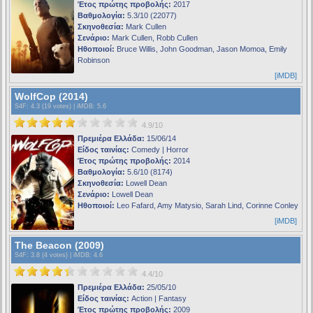
Έτος πρώτης προβολής:
2017
Βαθμολογία:
5.3/10 (22077)
Σκηνοθεσία:
Mark Cullen
Σενάριο:
Mark Cullen, Robb Cullen
Ηθοποιοί:
Bruce Willis, John Goodman, Jason Momoa, Emily
Robinson
[iMDB]
WolfCop (2014)
S4F
: 4.3 (19 votes) |
iMDB
: 5.6
4.9/10
Πρεμιέρα Ελλάδα:
15/06/14
Είδος ταινίας:
Comedy | Horror
Έτος πρώτης προβολής:
2014
Βαθμολογία:
5.6/10 (8174)
Σκηνοθεσία:
Lowell Dean
Σενάριο:
Lowell Dean
Ηθοποιοί:
Leo Fafard, Amy Matysio, Sarah Lind, Corinne Conley
[iMDB]
The Beacon (2009)
S4F
: 3.8 (4 votes) |
iMDB
: 4.6
4.4/10
Πρεμιέρα Ελλάδα:
25/05/10
Είδος ταινίας:
Action | Fantasy
Έτος πρώτης προβολής:
2009