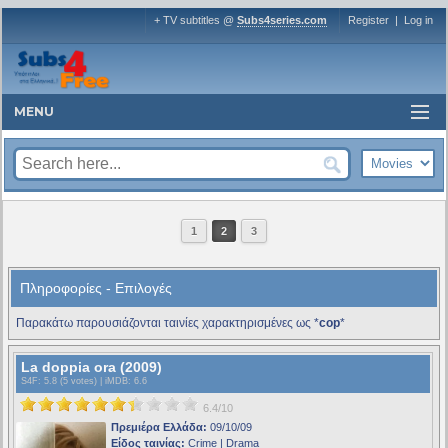
+ TV subtitles @
Subs4series.com
Register
|
Log in
MENU
1
2
3
Πληροφορίες - Επιλογές
Παρακάτω παρουσιάζονται ταινίες χαρακτηρισμένες ως *
cop
*
La doppia ora (2009)
S4F
: 5.8 (5 votes) |
iMDB
: 6.6
6.4/10
Πρεμιέρα Ελλάδα:
09/10/09
Είδος ταινίας:
Crime | Drama