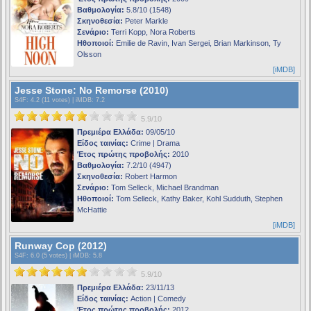
Βαθμολογία:
5.8/10 (1548)
Σκηνοθεσία:
Peter Markle
Σενάριο:
Terri Kopp, Nora Roberts
Ηθοποιοί:
Emilie de Ravin, Ivan Sergei, Brian Markinson, Ty
Olsson
[iMDB]
Jesse Stone: No Remorse (2010)
S4F
: 4.2 (11 votes) |
iMDB
: 7.2
5.9/10
Πρεμιέρα Ελλάδα:
09/05/10
Είδος ταινίας:
Crime | Drama
Έτος πρώτης προβολής:
2010
Βαθμολογία:
7.2/10 (4947)
Σκηνοθεσία:
Robert Harmon
Σενάριο:
Tom Selleck, Michael Brandman
Ηθοποιοί:
Tom Selleck, Kathy Baker, Kohl Sudduth, Stephen
McHattie
[iMDB]
Runway Cop (2012)
S4F
: 6.0 (5 votes) |
iMDB
: 5.8
5.9/10
Πρεμιέρα Ελλάδα:
23/11/13
Είδος ταινίας:
Action | Comedy
Έτος πρώτης προβολής:
2012