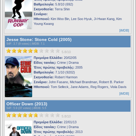
Βαθμολογία:
5.8/10 (692)
Σκηνοθεσία:
Terra Shin
Σενάριο:
Ηθοποιοί:
Kim Woo Bin, Lee Soo Hyuk, Ji-Hwan Kang, Kim
Young Kwang
[iMDB]
Jesse Stone: Stone Cold (2005)
S4F
: 3.7 (9 votes) |
iMDB
: 7.1
5.8/10
Πρεμιέρα Ελλάδα:
20/02/05
Είδος ταινίας:
Crime | Drama
Έτος πρώτης προβολής:
2005
Βαθμολογία:
7.1/10 (9202)
Σκηνοθεσία:
Robert Harmon
Σενάριο:
John Fasano, Michael Brandman, Robert B. Parker
Ηθοποιοί:
Tom Selleck, Jane Adams, Reg Rogers, Viola Davis
[iMDB]
Officer Down (2013)
S4F
: 5.9 (37 votes) |
iMDB
: 5.5
5.8/10
Πρεμιέρα Ελλάδα:
22/01/13
Είδος ταινίας:
Crime | Drama
Έτος πρώτης προβολής:
2013