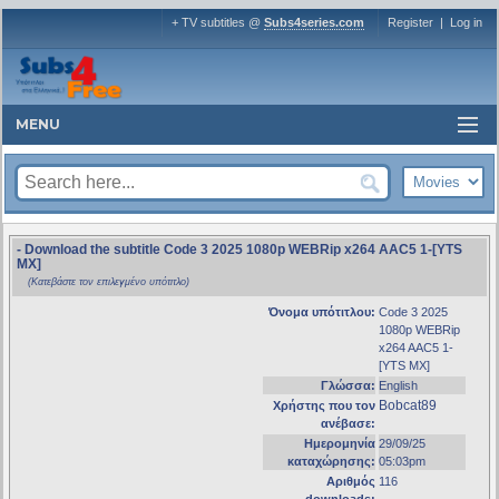
+ TV subtitles @
Subs4series.com
Register
|
Log in
MENU
- Download the subtitle Code 3 2025 1080p WEBRip x264 AAC5 1-[YTS
MX]
(Κατεβάστε τον επιλεγμένο υπότιτλο)
Όνομα υπότιτλου:
Code 3 2025
1080p WEBRip
x264 AAC5 1-
[YTS MX]
Γλώσσα:
English
Bobcat89
Χρήστης που τον
ανέβασε:
Ημερομηνία
29/09/25
καταχώρησης:
05:03pm
Αριθμός
116