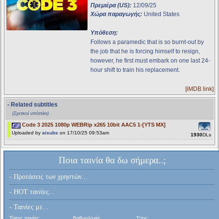
Πρεμιέρα (US):
12/09/25
Χώρα παραγωγής:
United States
Υπόθεση:
Follows a paramedic that is so burnt-out by
the job that he is forcing himself to resign,
however, he first must embark on one last 24-
hour shift to train his replacement.
[iMDB link]
- Related subtitles
(Σχετικοί υπότιτλοι)
Code 3 2025 1080p WEBRip x265 10bit AAC5 1-[YTS MX]
Uploaded by
aisubs
on 17/10/25 09:53am
1930
DLs
Ποια ταινία θα δω σήμερα..;
- Προτάσεις των χρηστών...
- HOT ταινίες...
- Ταινίες με...
Τύπος ταινίας:
Βαθμολογία:
Έτος: