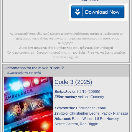
downloads:
Αν μεταφερθήκατε εδώ από κάποια μηχανή αναζήτησης υπάρχει περίπτωση το
περιεχόμενο της σελίδας να μην ανταποκρίνεται απόλυτα στην αρχική σας
αναζήτηση.
Αυτό δεν σημαίνει ότι ο υπότιτλος που ψάχνετε δεν υπάρχει!
Χρησιμοποιήστε τη
δυνατότητα αναζήτησης
του Subs4Free για να βρείτε ακριβώς
αυτό που ψάχνετε.
- Information for the movie
*Code 3*
...
(Πληροφορίες για την ταινία)
Code 3 (2025)
Βαθμολογία:
7.2/10 (20665)
Είδος ταινίας:
Action | Comedy
Σκηνοθεσία:
Christopher Leone
Σενάριο:
Christopher Leone, Patrick Pianezza
Ηθοποιοί:
Rainn Wilson, Lil Rel Howery,
Aimee Carrero, Rob Riggle