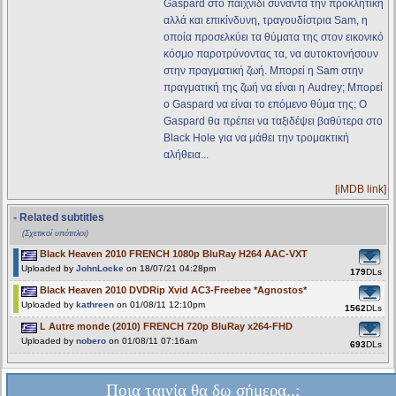
Gaspard στο παιχνίδι συναντά την προκλητική
αλλά και επικίνδυνη, τραγουδίστρια Sam, η
οποία προσελκύει τα θύματα της στον εικονικό
κόσμο παροτρύνοντας τα, να αυτοκτονήσουν
στην πραγματική ζωή. Μπορεί η Sam στην
πραγματική της ζωή να είναι η Audrey; Μπορεί
ο Gaspard να είναι το επόμενο θύμα της; O
Gaspard θα πρέπει να ταξιδέψει βαθύτερα στο
Black Hole για να μάθει την τρομακτική
αλήθεια...
[iMDB link]
- Related subtitles
(Σχετικοί υπότιτλοι)
Black Heaven 2010 FRENCH 1080p BluRay H264 AAC-VXT
Uploaded by
JohnLocke
on 18/07/21 04:28pm
179
DLs
Black Heaven 2010 DVDRip Xvid AC3-Freebee *Agnostos*
Uploaded by
kathreen
on 01/08/11 12:10pm
1562
DLs
L Autre monde (2010) FRENCH 720p BluRay x264-FHD
Uploaded by
nobero
on 01/08/11 07:16am
693
DLs
Ποια ταινία θα δω σήμερα..;