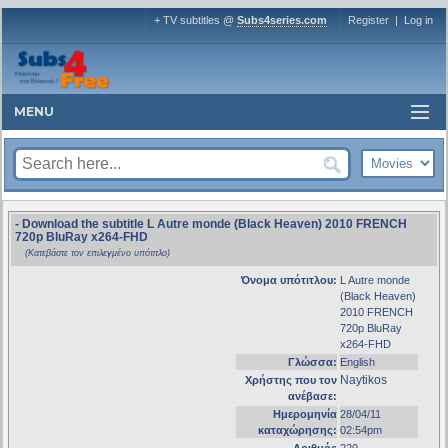
+ TV subtitles @
Subs4series.com
Register
|
Log in
MENU
- Download the subtitle L Autre monde (Black Heaven) 2010 FRENCH
720p BluRay x264-FHD
(Κατεβάστε τον επιλεγμένο υπότιτλο)
Όνομα υπότιτλου:
L Autre monde
(Black Heaven)
2010 FRENCH
720p BluRay
x264-FHD
Γλώσσα:
English
Naytikos
Χρήστης που τον
ανέβασε:
Ημερομηνία
28/04/11
καταχώρησης:
02:54pm