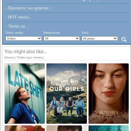
- Προτάσεις των χρηστών...
- HOT ταινίες...
- Ταινίες με...
Τύπος ταινίας:
Βαθμολογία:
Έτος:
You might also like...
(Drama | Thriller type movies)