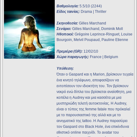
Βαθμολογία:
5.5/10 (2244)
Είδος ταινίας:
Drama | Thriller
Σκηνοθεσία:
Gilles Marchand
Σενάριο:
Gilles Marchand, Dominik Moll
Ηθοποιοί:
Grégoire Leprince-Ringuet, Louise
Bourgoin, Melvil Poupaud, Pauline Etienne
Πρεμιέρα (GR):
12/02/10
Χώρα παραγωγής:
France | Belgium
Υπόθεση:
Όταν ο Gaspard και η Marion, βρίσκουν τυχαία
ένα κινητό τηλέφωνο, αποφασίζουν να
εντοπίσουν τον ιδιοκτήτη του. Τον βρίσκουν
νεκρό ενώ δίπλα του βρίσκεται αναίσθητη, μια
κοπέλα η Audrey και μια κασσέτα με μια
μυστηριώδη τελετή αυτοκτονίας. Η Audrey,
είναι ο τύπος της femme fatale που πρόκαλεί
με το παρουσιαστικό της αλλά και με το
αινιγματικό της tattoο. Η Audrey παρασύρει
τον Gaspard στο Black Hole, ένα επικίνδυνα
εθιστικό online παιχνίδι. Το avatar του