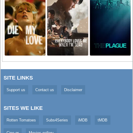
SITE LINKS
Support us
Contact us
Disclaimer
SITES WE LIKE
Rotten Tomatoes
Subs4Series
iMDB
tMDB
Cine.gr
Movies gallery