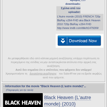
Αριθμός
220
downloads:
Σχόλια από τον
uploader:
L'Autre monde (2010) FRENCH 720p
BluRay x264-FHD aka Black Heaven
2010 720p BluRay x264-FHD
http://www imdb com/title/tt1479269/
Αν μεταφερθήκατε εδώ από κάποια μηχανή αναζήτησης υπάρχει περίπτωση το
περιεχόμενο της σελίδας να μην ανταποκρίνεται απόλυτα στην αρχική σας
αναζήτηση.
Αυτό δεν σημαίνει ότι ο υπότιτλος που ψάχνετε δεν υπάρχει!
Χρησιμοποιήστε τη
δυνατότητα αναζήτησης
του Subs4Free για να βρείτε ακριβώς
αυτό που ψάχνετε.
- Information for the movie
*Black Heaven (L'autre monde)*
...
(Πληροφορίες για την ταινία)
Black Heaven (L'autre
monde) (2010)