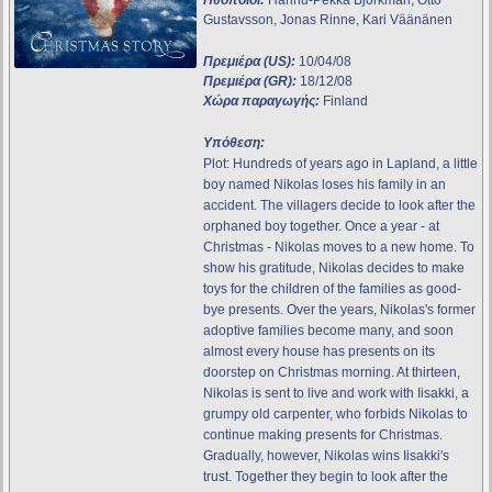
Ηθοποιοί:
Hannu-Pekka Björkman, Otto
Gustavsson, Jonas Rinne, Kari Väänänen
Πρεμιέρα (US):
10/04/08
Πρεμιέρα (GR):
18/12/08
Χώρα παραγωγής:
Finland
Υπόθεση:
Plot: Hundreds of years ago in Lapland, a little
boy named Nikolas loses his family in an
accident. The villagers decide to look after the
orphaned boy together. Once a year - at
Christmas - Nikolas moves to a new home. To
show his gratitude, Nikolas decides to make
toys for the children of the families as good-
bye presents. Over the years, Nikolas's former
adoptive families become many, and soon
almost every house has presents on its
doorstep on Christmas morning. At thirteen,
Nikolas is sent to live and work with Iisakki, a
grumpy old carpenter, who forbids Nikolas to
continue making presents for Christmas.
Gradually, however, Nikolas wins Iisakki's
trust. Together they begin to look after the