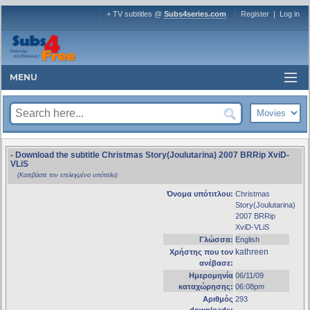
+ TV subtitles @
Subs4series.com
Register
|
Log in
MENU
- Download the subtitle Christmas Story(Joulutarina) 2007 BRRip XviD-
VLiS
(Κατεβάστε τον επιλεγμένο υπότιτλο)
Όνομα υπότιτλου:
Christmas
Story(Joulutarina)
2007 BRRip
XviD-VLiS
Γλώσσα:
English
kathreen
Χρήστης που τον
ανέβασε:
Ημερομηνία
06/11/09
καταχώρησης:
06:08pm
Αριθμός
293