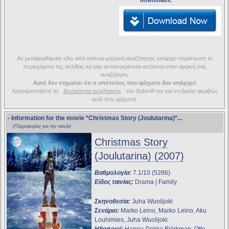
downloads:
Αν μεταφερθήκατε εδώ από κάποια μηχανή αναζήτησης υπάρχει περίπτωση το
περιεχόμενο της σελίδας να μην ανταποκρίνεται απόλυτα στην αρχική σας
αναζήτηση.
Αυτό δεν σημαίνει ότι ο υπότιτλος που ψάχνετε δεν υπάρχει!
Χρησιμοποιήστε τη
δυνατότητα αναζήτησης
του Subs4Free για να βρείτε ακριβώς
αυτό που ψάχνετε.
- Information for the movie
*Christmas Story (Joulutarina)*
...
(Πληροφορίες για την ταινία)
Christmas Story
(Joulutarina) (2007)
Βαθμολογία:
7.1/10 (5286)
Είδος ταινίας:
Drama | Family
Σκηνοθεσία:
Juha Wuolijoki
Σενάριο:
Marko Leino, Marko Leino, Aku
Louhimies, Juha Wuolijoki