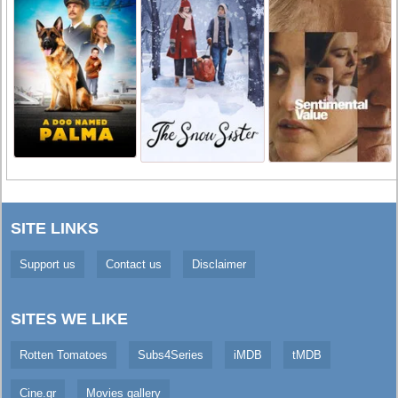
SITE LINKS
Support us
Contact us
Disclaimer
SITES WE LIKE
Rotten Tomatoes
Subs4Series
iMDB
tMDB
Cine.gr
Movies gallery