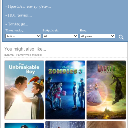
- Προτάσεις των χρηστών...
- HOT ταινίες...
- Ταινίες με...
Τύπος ταινίας:
Βαθμολογία:
Έτος:
You might also like...
(Drama | Family type movies)