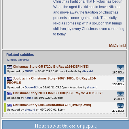
Christmas traditional that Nikolas has begun.
When the aged Iisakki has to leave Nikolas
and move away, the tradition of Christmas
presents is once again at risk. Thankfully,
Nikolas comes up with a solution that brings
children joy every Christmas, even continuing
to today.
[iMDB link]
- Related subtitles
(Σχετικοί υπότιτλοι)
Christmas Story GR [720p BluRay x264-DEFiNiTE]
Uploaded by
MiKiE
on 05/01/09 10:01pm - A subtitle by
divxvid
1809
DLs
Joulutarina Christmas Story (2007) 1080p BluRay x264-
PROFiLE
1354
DLs
Uploaded by
DoctorDJ
on 08/01/11 05:26pm - A subtitle by
divxvid
Christmas Story 2007 FINNISH 1080p BluRay x264 DTS-FGT
Uploaded by
notisp
on 19/12/20 01:05pm
233
DLs
Christmas Story (aka Joulutarina) GR [DVDrip Xvid]
Uploaded by
divxvid
on 05/01/09 01:31pm
2723
DLs
Ποια ταινία θα δω σήμερα..;