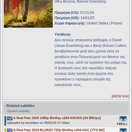
Olha Bosova, Banner Eisenberg
Πρεμιέρα (US):
01/11/24
Πρεμιέρα (GR):
16/01/25
Χώρα παραγωγής:
United States | Poland
Υπόθεση:
Δύο εντελώς αταίριαστα ξαδέρφια, ο David
(Jesse Eisenberg) και ο Benji (Kieran Culkin)
ξαναβρίσκονται μετά απο χρόνια ώστε να
μεταβούν στην Πολωνία μετά τον θάνατο της
γιαγιάς τους, ώστε να τιμήσουν την μνήμη της.
Η ξενάγησή τους στο παρελθόν παίρνει
εντελώς άλλη τροπή όταν έρχεται στο
προσκήνιο η ταραγμένη ιστορία της
οικογένειάς τους.
[iMDB link]
- Related subtitles
(Σχετικοί υπότιτλοι)
A Real Pain 2024 1080p BluRay x264-KNiVES [All BRrips]
Uploaded by
haroldpoi
on 05/02/25 07:20pm
735
DLs
A Real Pain 2024 BLURAY 720p BluRay x264 AAC-[YTS MX]