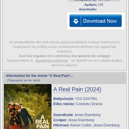
Αριθμός
229
downloads:
Αν μεταφερθήκατε εδώ από κάποια μηχανή αναζήτησης υπάρχει περίπτωση το
περιεχόμενο της σελίδας να μην ανταποκρίνεται απόλυτα στην αρχική σας
αναζήτηση.
Αυτό δεν σημαίνει ότι ο υπότιτλος που ψάχνετε δεν υπάρχει!
Χρησιμοποιήστε τη
δυνατότητα αναζήτησης
του Subs4Free για να βρείτε ακριβώς
αυτό που ψάχνετε.
- Information for the movie
*A Real Pain*
...
(Πληροφορίες για την ταινία)
A Real Pain (2024)
Βαθμολογία:
7/10 (164780)
Είδος ταινίας:
Comedy | Drama
Σκηνοθεσία:
Jesse Eisenberg
Σενάριο:
Jesse Eisenberg
Ηθοποιοί:
Kieran Culkin, Jesse Eisenberg,