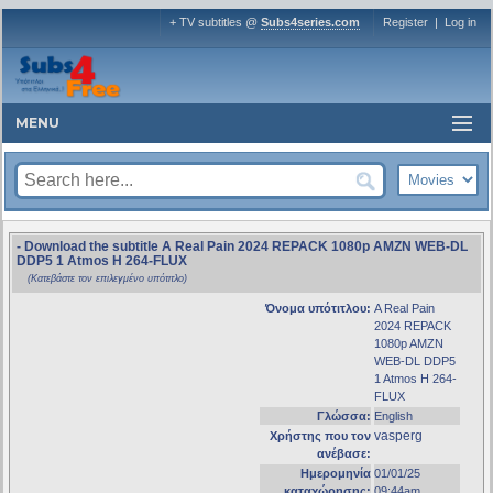
+ TV subtitles @
Subs4series.com
Register
|
Log in
MENU
- Download the subtitle A Real Pain 2024 REPACK 1080p AMZN WEB-DL
DDP5 1 Atmos H 264-FLUX
(Κατεβάστε τον επιλεγμένο υπότιτλο)
Όνομα υπότιτλου:
A Real Pain
2024 REPACK
1080p AMZN
WEB-DL DDP5
1 Atmos H 264-
FLUX
Γλώσσα:
English
vasperg
Χρήστης που τον
ανέβασε:
Ημερομηνία
01/01/25
καταχώρησης:
09:44am