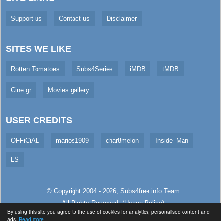
Support us
Contact us
Disclaimer
SITES WE LIKE
Rotten Tomatoes
Subs4Series
iMDB
tMDB
Cine.gr
Movies gallery
USER CREDITS
OFFiCiAL
marios1909
char8melon
Inside_Man
LS
© Copyright 2004 - 2026,
Subs4free.info
Team
All Rights Reserved. (
Usage Policy
)
By using this site you agree to the use of cookies for analytics, personalised content and
Served in 18.78ms (live)
ads.
Read more