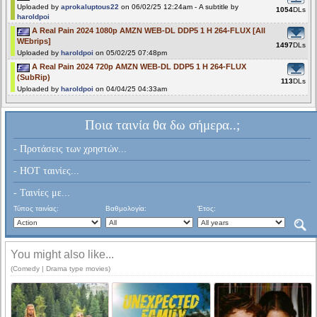
Uploaded by
aprokaluptous22
on 06/02/25 12:24am - A subtitle by
1054
DLs
haroldpoi
A Real Pain 2024 1080p AMZN WEB-DL DDP5 1 H 264-FLUX [All
WEbrips]
1497
DLs
Uploaded by
haroldpoi
on 05/02/25 07:48pm
A Real Pain 2024 720p AMZN WEB-DL DDP5 1 H 264-FLUX
(SubRip)
113
DLs
Uploaded by
haroldpoi
on 04/04/25 04:33am
Ποια ταινία θα δω σήμερα..;
- Προτάσεις των χρηστών...
- HOT ταινίες...
- Ταινίες με...
Τύπος ταινίας:
Βαθμολογία:
Έτος:
You might also like...
(Comedy | Drama type movies)