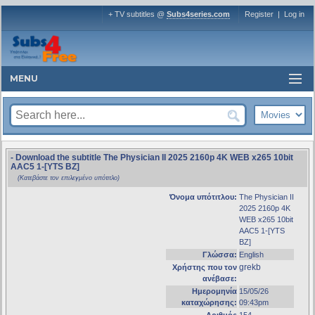
+ TV subtitles @
Subs4series.com
Register
|
Log in
MENU
- Download the subtitle The Physician II 2025 2160p 4K WEB x265 10bit
AAC5 1-[YTS BZ]
(Κατεβάστε τον επιλεγμένο υπότιτλο)
Όνομα υπότιτλου:
The Physician II
2025 2160p 4K
WEB x265 10bit
AAC5 1-[YTS
BZ]
Γλώσσα:
English
grekb
Χρήστης που τον
ανέβασε:
Ημερομηνία
15/05/26
καταχώρησης:
09:43pm