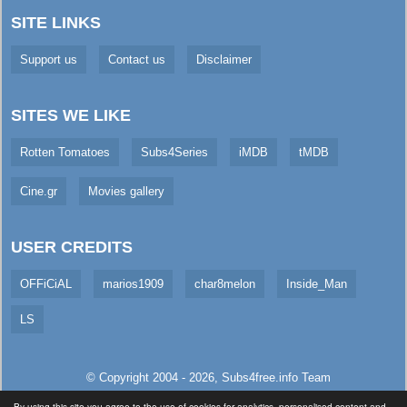
SITE LINKS
Support us
Contact us
Disclaimer
SITES WE LIKE
Rotten Tomatoes
Subs4Series
iMDB
tMDB
Cine.gr
Movies gallery
USER CREDITS
OFFiCiAL
marios1909
char8melon
Inside_Man
LS
© Copyright 2004 - 2026,
Subs4free.info
Team
All Rights Reserved. (
Usage Policy
)
By using this site you agree to the use of cookies for analytics, personalised content and