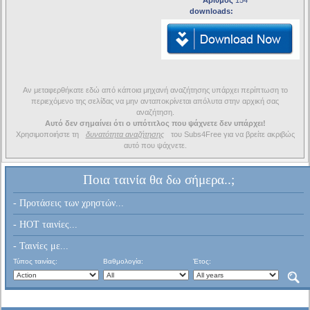
Αριθμός
154
downloads:
Αν μεταφερθήκατε εδώ από κάποια μηχανή αναζήτησης υπάρχει περίπτωση το
περιεχόμενο της σελίδας να μην ανταποκρίνεται απόλυτα στην αρχική σας
αναζήτηση.
Αυτό δεν σημαίνει ότι ο υπότιτλος που ψάχνετε δεν υπάρχει!
Χρησιμοποιήστε τη
δυνατότητα αναζήτησης
του Subs4Free για να βρείτε ακριβώς
αυτό που ψάχνετε.
Ποια ταινία θα δω σήμερα..;
- Προτάσεις των χρηστών...
- HOT ταινίες...
- Ταινίες με...
Τύπος ταινίας:
Βαθμολογία:
Έτος: