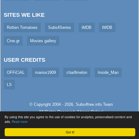
SITES WE LIKE
Rotten Tomatoes
Subs4Series
iMDB
tMDB
Cine.gr
Movies gallery
USER CREDITS
OFFiCiAL
marios1909
char8melon
Inside_Man
LS
© Copyright 2004 - 2026,
Subs4free.info
Team
All Rights Reserved. (
Usage Policy
)
By using this site you agree to the use of cookies for analytics, personalised content and
Served in 17.37ms (live)
ads.
Read more
Got it!