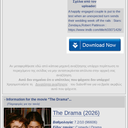
Σχόλια από τον
uploader:
A happily engaged couple is put to the
test when an unexpected turn sends
their wedding week off the rails : Stars:
Zendaya,Robert Pattinson :
https://www imdb com/title/tt33071426/
Αν μεταφερθήκατε εδώ από κάποια μηχανή αναζήτησης υπάρχει περίπτωση το
περιεχόμενο της σελίδας να μην ανταποκρίνεται απόλυτα στην αρχική σας
αναζήτηση.
Αυτό δεν σημαίνει ότι ο υπότιτλος που ψάχνετε δεν υπάρχει!
Χρησιμοποιήστε τη
δυνατότητα αναζήτησης
του Subs4Free για να βρείτε ακριβώς
αυτό που ψάχνετε.
- Information for the movie
*The Drama*
...
(Πληροφορίες για την ταινία)
The Drama (2026)
Βαθμολογία:
7.2/10 (96606)
Είδος ταινίας:
Comedy | Drama