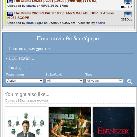
The Drama (2026) [720p] [1080p] [WEBRip] [YTS BZ]
Uploaded by
sparta
on 05/05/26 01:17pm
853
DLs
The Drama 2026 REPACK 1080p AMZN WEB-DL DDP5 1 Atmos
H 264-SCOPE
331
DLs
Uploaded by
matt981gr2
on 06/05/26 03:37pm - A subtitle by
sparta
Ποια ταινία θα δω σήμερα..;
- Προτάσεις των χρηστών...
- HOT ταινίες...
- Ταινίες με...
Τύπος ταινίας:
Βαθμολογία:
Έτος:
You might also like...
(Comedy | Drama type movies)