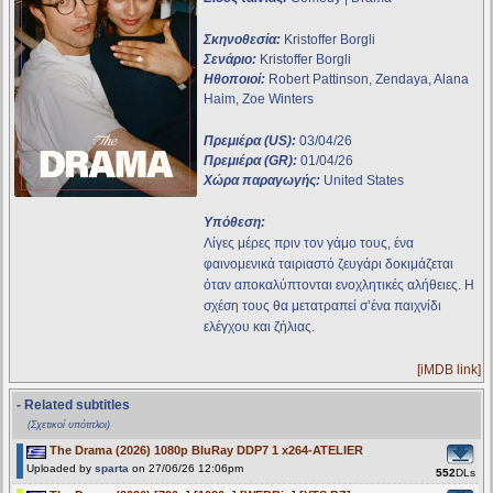
Σκηνοθεσία:
Kristoffer Borgli
Σενάριο:
Kristoffer Borgli
Ηθοποιοί:
Robert Pattinson, Zendaya, Alana
Haim, Zoe Winters
Πρεμιέρα (US):
03/04/26
Πρεμιέρα (GR):
01/04/26
Χώρα παραγωγής:
United States
Υπόθεση:
Λίγες μέρες πριν τον γάμο τους, ένα
φαινομενικά ταιριαστό ζευγάρι δοκιμάζεται
όταν αποκαλύπτονται ενοχλητικές αλήθειες. Η
σχέση τους θα μετατραπεί σ’ένα παιχνίδι
ελέγχου και ζήλιας.
[iMDB link]
- Related subtitles
(Σχετικοί υπότιτλοι)
The Drama (2026) 1080p BluRay DDP7 1 x264-ATELIER
Uploaded by
sparta
on 27/06/26 12:06pm
552
DLs