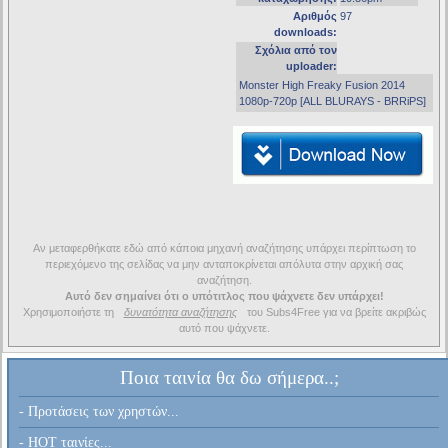
Αριθμός
97
downloads:
Σχόλια από τον
uploader:
Monster High Freaky Fusion 2014
1080p-720p [ALL BLURAYS - BRRiPS]
Αν μεταφερθήκατε εδώ από κάποια μηχανή αναζήτησης υπάρχει περίπτωση το
περιεχόμενο της σελίδας να μην ανταποκρίνεται απόλυτα στην αρχική σας
αναζήτηση.
Αυτό δεν σημαίνει ότι ο υπότιτλος που ψάχνετε δεν υπάρχει!
Χρησιμοποιήστε τη
δυνατότητα αναζήτησης
του Subs4Free για να βρείτε ακριβώς
αυτό που ψάχνετε.
Ποια ταινία θα δω σήμερα..;
- Προτάσεις των χρηστών...
- HOT ταινίες...