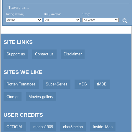
- Ταινίες με...
Τύπος ταινίας:
Βαθμολογία:
Έτος:
SITE LINKS
Support us
Contact us
Disclaimer
SITES WE LIKE
Rotten Tomatoes
Subs4Series
iMDB
tMDB
Cine.gr
Movies gallery
USER CREDITS
OFFiCiAL
marios1909
char8melon
Inside_Man