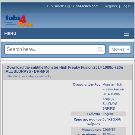
+ TV subtitles @
Subs4series.com
Register
|
Log in
MENU
- Download the subtitle Monster High Freaky Fusion 2014 1080p-720p
[ALL BLURAYS - BRRiPS]
(Κατεβάστε τον επιλεγμένο υπότιτλο)
Όνομα υπότιτλου:
Monster High
Freaky Fusion
2014 1080p-
720p [ALL
BLURAYS -
BRRiPS]
Γλώσσα:
English
punked666
Χρήστης που τον
ανέβασε:
Ημερομηνία
22/09/14
καταχώρησης:
10:36pm