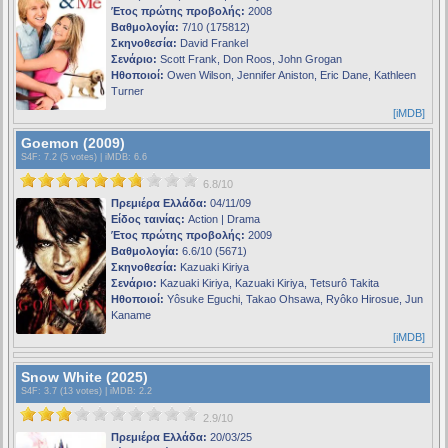
Έτος πρώτης προβολής:
2008
Βαθμολογία:
7/10 (175812)
Σκηνοθεσία:
David Frankel
Σενάριο:
Scott Frank, Don Roos, John Grogan
Ηθοποιοί:
Owen Wilson, Jennifer Aniston, Eric Dane, Kathleen
Turner
[iMDB]
Goemon (2009)
S4F
: 7.2 (5 votes) |
iMDB
: 6.6
6.8/10
Πρεμιέρα Ελλάδα:
04/11/09
Είδος ταινίας:
Action | Drama
Έτος πρώτης προβολής:
2009
Βαθμολογία:
6.6/10 (5671)
Σκηνοθεσία:
Kazuaki Kiriya
Σενάριο:
Kazuaki Kiriya, Kazuaki Kiriya, Tetsurô Takita
Ηθοποιοί:
Yôsuke Eguchi, Takao Ohsawa, Ryôko Hirosue, Jun
Kaname
[iMDB]
Snow White (2025)
S4F
: 3.7 (13 votes) |
iMDB
: 2.2
2.9/10
Πρεμιέρα Ελλάδα:
20/03/25