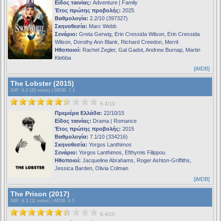
Είδος ταινίας:
Adventure | Family
Έτος πρώτης προβολής:
2025
Βαθμολογία:
2.2/10 (397327)
Σκηνοθεσία:
Marc Webb
Σενάριο:
Greta Gerwig, Erin Cressida Wilson, Erin Cressida
Wilson, Dorothy Ann Blank, Richard Creedon, Merril
Ηθοποιοί:
Rachel Zegler, Gal Gadot, Andrew Burnap, Martin
Klebba
[iMDB]
The Lobster (2015)
S4F
: 6.2 (45 votes) |
iMDB
: 7.1
6.4/10
Πρεμιέρα Ελλάδα:
22/10/15
Είδος ταινίας:
Drama | Romance
Έτος πρώτης προβολής:
2015
Βαθμολογία:
7.1/10 (334216)
Σκηνοθεσία:
Yorgos Lanthimos
Σενάριο:
Yorgos Lanthimos, Efthymis Filippou
Ηθοποιοί:
Jacqueline Abrahams, Roger Ashton-Griffiths,
Jessica Barden, Olivia Colman
[iMDB]
The Prison (2017)
S4F
: 6.3 (11 votes) |
iMDB
: 6.5
6.4/10