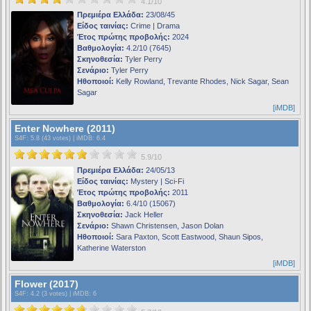
4.1/10
Πρεμιέρα Ελλάδα:
23/08/45
Είδος ταινίας:
Crime | Drama
Έτος πρώτης προβολής:
2024
Βαθμολογία:
4.2/10 (7645)
Σκηνοθεσία:
Tyler Perry
Σενάριο:
Tyler Perry
Ηθοποιοί:
Kelly Rowland, Trevante Rhodes, Nick Sagar, Sean
Sagar
[iMDB]
Enter Nowhere (2011)
S4F
: 5.8 (43 votes) |
iMDB
: 6.4
5.9/10
Πρεμιέρα Ελλάδα:
24/05/13
Είδος ταινίας:
Mystery | Sci-Fi
Έτος πρώτης προβολής:
2011
Βαθμολογία:
6.4/10 (15067)
Σκηνοθεσία:
Jack Heller
Σενάριο:
Shawn Christensen, Jason Dolan
Ηθοποιοί:
Sara Paxton, Scott Eastwood, Shaun Sipos,
Katherine Waterston
[iMDB]
Flower (2017)
S4F
: 4.2 (3 votes) |
iMDB
: 6