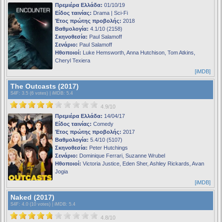
Πρεμιέρα Ελλάδα:
01/10/19
Είδος ταινίας:
Drama | Sci-Fi
Έτος πρώτης προβολής:
2018
Βαθμολογία:
4.1/10 (2158)
Σκηνοθεσία:
Paul Salamoff
Σενάριο:
Paul Salamoff
Ηθοποιοί:
Luke Hemsworth, Anna Hutchison, Tom Atkins,
Cheryl Texiera
[iMDB]
The Outcasts (2017)
S4F
: 3.5 (6 votes) |
iMDB
: 5.4
4.9/10
Πρεμιέρα Ελλάδα:
14/04/17
Είδος ταινίας:
Comedy
Έτος πρώτης προβολής:
2017
Βαθμολογία:
5.4/10 (5107)
Σκηνοθεσία:
Peter Hutchings
Σενάριο:
Dominique Ferrari, Suzanne Wrubel
Ηθοποιοί:
Victoria Justice, Eden Sher, Ashley Rickards, Avan
Jogia
[iMDB]
Naked (2017)
S4F
: 4.0 (10 votes) |
iMDB
: 5.4
4.8/10