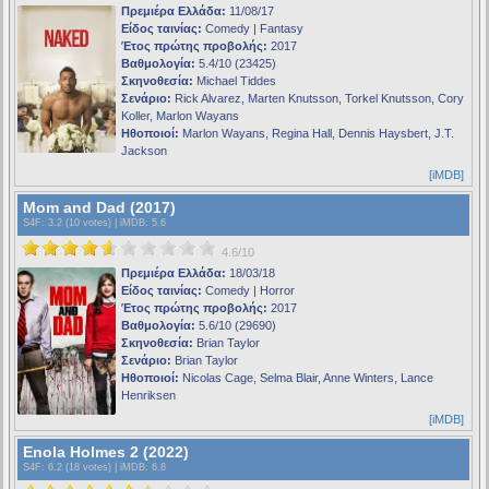
Πρεμιέρα Ελλάδα:
11/08/17
Είδος ταινίας:
Comedy | Fantasy
Έτος πρώτης προβολής:
2017
Βαθμολογία:
5.4/10 (23425)
Σκηνοθεσία:
Michael Tiddes
Σενάριο:
Rick Alvarez, Marten Knutsson, Torkel Knutsson, Cory
Koller, Marlon Wayans
Ηθοποιοί:
Marlon Wayans, Regina Hall, Dennis Haysbert, J.T.
Jackson
[iMDB]
Mom and Dad (2017)
S4F
: 3.2 (10 votes) |
iMDB
: 5.6
4.6/10
Πρεμιέρα Ελλάδα:
18/03/18
Είδος ταινίας:
Comedy | Horror
Έτος πρώτης προβολής:
2017
Βαθμολογία:
5.6/10 (29690)
Σκηνοθεσία:
Brian Taylor
Σενάριο:
Brian Taylor
Ηθοποιοί:
Nicolas Cage, Selma Blair, Anne Winters, Lance
Henriksen
[iMDB]
Enola Holmes 2 (2022)
S4F
: 6.2 (18 votes) |
iMDB
: 6.8