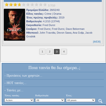
3.7/10
Πρεμιέρα Ελλάδα:
28/02/40
Είδος ταινίας:
Crime | Drama
Έτος πρώτης προβολής:
2019
Βαθμολογία:
4.2/10 (13744)
Σκηνοθεσία:
Fred Durst
Σενάριο:
Fred Durst, Fred Durst, Dave Bekerman
Ηθοποιοί:
John Travolta, Devon Sawa, Ana Golja, Jacob
Grodnik
[iMDB]
1
2
3
4
Ποια ταινία θα δω σήμερα..;
- Προτάσεις των χρηστών...
- HOT ταινίες...
- Ταινίες με...
Τύπος ταινίας:
Βαθμολογία:
Έτος: