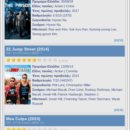
Πρεμιέρα Ελλάδα:
30/09/34
Είδος ταινίας:
Action | Crime
Έτος πρώτης προβολής:
2017
Βαθμολογία:
6.5/10 (2370)
Σκηνοθεσία:
Hyeon Na
Σενάριο:
Hyeon Na
Ηθοποιοί:
Rae-won Kim, Suk-kyu Han, Kyeong-yeong Lee,
Seong-gyoon Kim
[iMDB]
22 Jump Street (2014)
S4F
: 6.1 (55 votes) |
iMDB
: 7
6.3/10
Πρεμιέρα Ελλάδα:
13/06/14
Είδος ταινίας:
Action | Comedy
Έτος πρώτης προβολής:
2014
Βαθμολογία:
7/10 (440247)
Σκηνοθεσία:
Phil Lord, Christopher Miller
Σενάριο:
Michael Bacall, Oren Uziel, Rodney Rothman, Michael
Bacall, Jonah Hill, Patrick Hasburgh, Stephen J.
Ηθοποιοί:
Jonah Hill, Channing Tatum, Peter Stormare, Wyatt
Russell
[iMDB]
Mea Culpa (2024)
S4F
: 3.9 (10 votes) |
iMDB
: 4.2