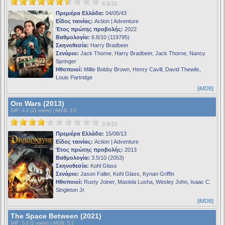
6.5/10
Πρεμιέρα Ελλάδα:
04/05/43
Είδος ταινίας:
Action | Adventure
Έτος πρώτης προβολής:
2022
Βαθμολογία:
6.8/10 (119795)
Σκηνοθεσία:
Harry Bradbeer
Σενάριο:
Jack Thorne, Harry Bradbeer, Jack Thorne, Nancy
Springer
Ηθοποιοί:
Millie Bobby Brown, Henry Cavill, David Thewlis,
Louis Partridge
[iMDB]
Orc Wars (2013)
S4F
: 4.2 (21 votes) |
iMDB
: 3.5
3.9/10
Πρεμιέρα Ελλάδα:
15/08/13
Είδος ταινίας:
Action | Adventure
Έτος πρώτης προβολής:
2013
Βαθμολογία:
3.5/10 (2053)
Σκηνοθεσία:
Kohl Glass
Σενάριο:
Jason Faller, Kohl Glass, Kynan Griffin
Ηθοποιοί:
Rusty Joiner, Masiela Lusha, Wesley John, Isaac C.
Singleton Jr.
[iMDB]
The Space Between (2021)
S4F
: 5.0 (2 votes) |
iMDB
: 5.5