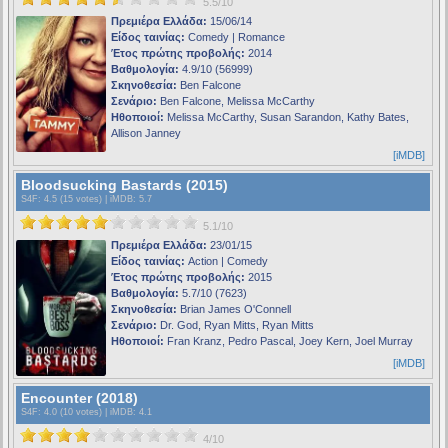
5.5/10
Πρεμιέρα Ελλάδα:
15/06/14
Είδος ταινίας:
Comedy | Romance
Έτος πρώτης προβολής:
2014
Βαθμολογία:
4.9/10 (56999)
Σκηνοθεσία:
Ben Falcone
Σενάριο:
Ben Falcone, Melissa McCarthy
Ηθοποιοί:
Melissa McCarthy, Susan Sarandon, Kathy Bates,
Allison Janney
[iMDB]
Bloodsucking Bastards (2015)
S4F
: 4.5 (15 votes) |
iMDB
: 5.7
5.1/10
Πρεμιέρα Ελλάδα:
23/01/15
Είδος ταινίας:
Action | Comedy
Έτος πρώτης προβολής:
2015
Βαθμολογία:
5.7/10 (7623)
Σκηνοθεσία:
Brian James O'Connell
Σενάριο:
Dr. God, Ryan Mitts, Ryan Mitts
Ηθοποιοί:
Fran Kranz, Pedro Pascal, Joey Kern, Joel Murray
[iMDB]
Encounter (2018)
S4F
: 4.0 (10 votes) |
iMDB
: 4.1
4/10