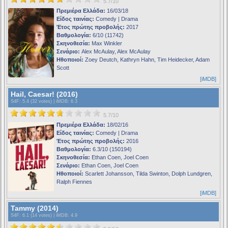
5.7/10
Πρεμιέρα Ελλάδα:
16/03/18
Είδος ταινίας:
Comedy | Drama
Έτος πρώτης προβολής:
2017
Βαθμολογία:
6/10 (11742)
Σκηνοθεσία:
Max Winkler
Σενάριο:
Alex McAulay, Alex McAulay
Ηθοποιοί:
Zoey Deutch, Kathryn Hahn, Tim Heidecker, Adam
Scott
[iMDB]
Hail, Caesar! (2016)
S4F
: 5.4 (32 votes) |
iMDB
: 6.3
5.7/10
Πρεμιέρα Ελλάδα:
18/02/16
Είδος ταινίας:
Comedy | Drama
Έτος πρώτης προβολής:
2016
Βαθμολογία:
6.3/10 (150194)
Σκηνοθεσία:
Ethan Coen, Joel Coen
Σενάριο:
Ethan Coen, Joel Coen
Ηθοποιοί:
Scarlett Johansson, Tilda Swinton, Dolph Lundgren,
Ralph Fiennes
[iMDB]
Tammy (2014)
S4F
: 6.1 (14 votes) |
iMDB
: 4.9