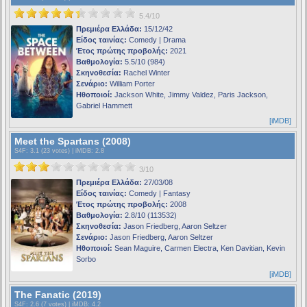
5.4/10
Πρεμιέρα Ελλάδα:
15/12/42
Είδος ταινίας:
Comedy | Drama
Έτος πρώτης προβολής:
2021
Βαθμολογία:
5.5/10 (984)
Σκηνοθεσία:
Rachel Winter
Σενάριο:
William Porter
Ηθοποιοί:
Jackson White, Jimmy Valdez, Paris Jackson,
Gabriel Hammett
[iMDB]
Meet the Spartans (2008)
S4F
: 3.1 (23 votes) |
iMDB
: 2.8
3/10
Πρεμιέρα Ελλάδα:
27/03/08
Είδος ταινίας:
Comedy | Fantasy
Έτος πρώτης προβολής:
2008
Βαθμολογία:
2.8/10 (113532)
Σκηνοθεσία:
Jason Friedberg, Aaron Seltzer
Σενάριο:
Jason Friedberg, Aaron Seltzer
Ηθοποιοί:
Sean Maguire, Carmen Electra, Ken Davitian, Kevin
Sorbo
[iMDB]
The Fanatic (2019)
S4F
: 2.6 (7 votes) |
iMDB
: 4.2