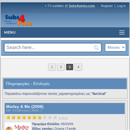
+ TV subtitles @
Subs4series.com
Register
|
Log in
MENU
1
2
3
4
Πληροφορίες - Επιλογές
Παρακάτω παρουσιάζονται ταινίες χαρακτηρισμένες ως *
farcical
*
Marley & Me (2008)
S4F
: 6.8 (48 votes) |
iMDB
: 7
6.8/10
Πρεμιέρα Ελλάδα:
05/03/09
Είδος ταινίας:
Drama | Family