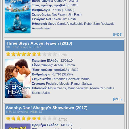
Είδος ταινίας:
Comedy | Drama
Έτος πρώτης προβολής:
2013
Βαθμολογία:
7.4/10 (164050)
Σκηνοθεσία:
Nat Faxon, Jim Rash
Σενάριο:
Nat Faxon, Jim Rash
Ηθοποιοί:
Steve Carell, AnnaSophia Robb, Sam Rockwell,
Amanda Peet
[iMDB]
Three Steps Above Heaven (2010)
S4F
: 6.0 (1 vote) |
iMDB
: 6.7
6.7/10
Πρεμιέρα Ελλάδα:
12/02/10
Είδος ταινίας:
Action | Drama
Έτος πρώτης προβολής:
2010
Βαθμολογία:
6.7/10 (31254)
Σκηνοθεσία:
Fernando Gonzalez Molina
Σενάριο:
Federico Moccia, Ramon Salazar
Ηθοποιοί:
Mario Casas, Maria Valverde, Alvaro Cervantes,
Marina Salas
[iMDB]
Scooby-Doo! Shaggy's Showdown (2017)
S4F
: 6.7 (9 votes) |
iMDB
: 6.6
6.7/10
Πρεμιέρα Ελλάδα:
14/02/17