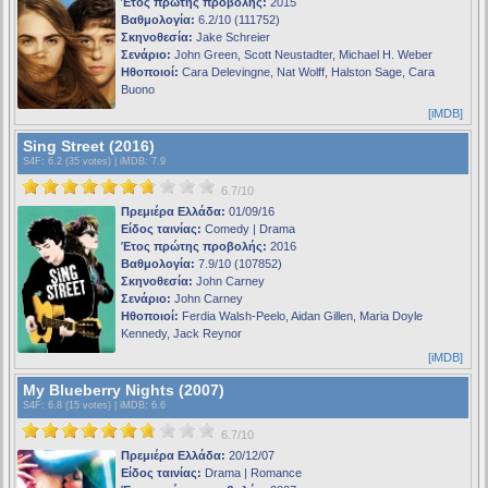
Έτος πρώτης προβολής:
2015
Βαθμολογία:
6.2/10 (111752)
Σκηνοθεσία:
Jake Schreier
Σενάριο:
John Green, Scott Neustadter, Michael H. Weber
Ηθοποιοί:
Cara Delevingne, Nat Wolff, Halston Sage, Cara
Buono
[iMDB]
Sing Street (2016)
S4F
: 6.2 (35 votes) |
iMDB
: 7.9
6.7/10
Πρεμιέρα Ελλάδα:
01/09/16
Είδος ταινίας:
Comedy | Drama
Έτος πρώτης προβολής:
2016
Βαθμολογία:
7.9/10 (107852)
Σκηνοθεσία:
John Carney
Σενάριο:
John Carney
Ηθοποιοί:
Ferdia Walsh-Peelo, Aidan Gillen, Maria Doyle
Kennedy, Jack Reynor
[iMDB]
My Blueberry Nights (2007)
S4F
: 6.8 (15 votes) |
iMDB
: 6.6
6.7/10
Πρεμιέρα Ελλάδα:
20/12/07
Είδος ταινίας:
Drama | Romance