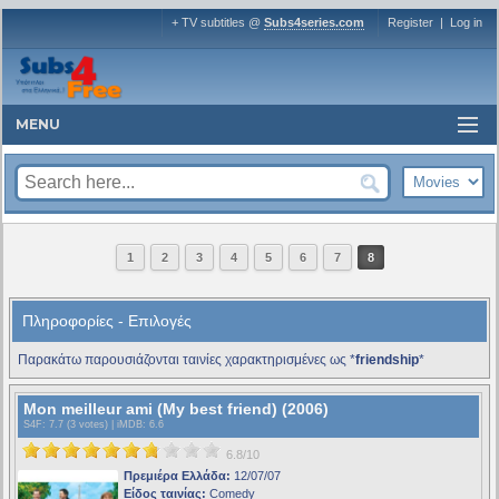
+ TV subtitles @
Subs4series.com
Register
|
Log in
MENU
1
2
3
4
5
6
7
8
Πληροφορίες - Επιλογές
Παρακάτω παρουσιάζονται ταινίες χαρακτηρισμένες ως *
friendship
*
Mon meilleur ami (My best friend) (2006)
S4F
: 7.7 (3 votes) |
iMDB
: 6.6
6.8/10
Πρεμιέρα Ελλάδα:
12/07/07
Είδος ταινίας:
Comedy