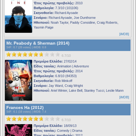
Έτος πρώτης προβολής:
2010
Βαθμολογία:
7.3/10 (101106)
Σκηνοθεσία:
Richard Ayoade
Σενάριο:
Richard Ayoade, Joe Dunthorne
Ηθοποιοί:
Noah Taylor, Paddy Considine, Craig Roberts,
Yasmin Paige
[iMDB]
Mr. Peabody & Sherman (2014)
S4F
: 6.7 (26 votes) |
iMDB
: 6.8
6.7/10
Πρεμιέρα Ελλάδα:
27/02/14
Είδος ταινίας:
Animation | Adventure
Έτος πρώτης προβολής:
2014
Βαθμολογία:
6.8/10 (84353)
Σκηνοθεσία:
Rob Minkoff
Σενάριο:
Jay Ward, Craig Wright
Ηθοποιοί:
Ariel Winter, Lake Bell, Stanley Tucci, Leslie Mann
[iMDB]
Frances Ha (2012)
S4F
: 6.1 (16 votes) |
iMDB
: 7.4
6.7/10
Πρεμιέρα Ελλάδα:
18/09/13
Είδος ταινίας:
Comedy | Drama
Έτος πρώτης προβολής:
2012