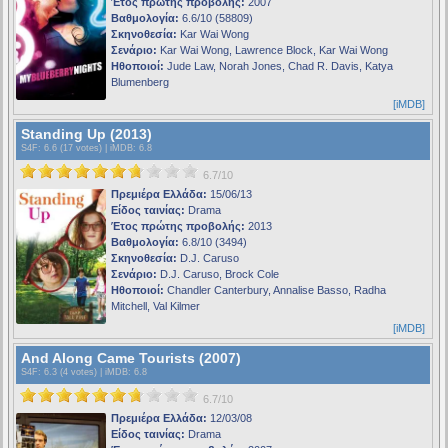
Έτος πρώτης προβολής:
2007
Βαθμολογία:
6.6/10 (58809)
Σκηνοθεσία:
Kar Wai Wong
Σενάριο:
Kar Wai Wong, Lawrence Block, Kar Wai Wong
Ηθοποιοί:
Jude Law, Norah Jones, Chad R. Davis, Katya
Blumenberg
[iMDB]
Standing Up (2013)
S4F
: 6.6 (17 votes) |
iMDB
: 6.8
6.7/10
Πρεμιέρα Ελλάδα:
15/06/13
Είδος ταινίας:
Drama
Έτος πρώτης προβολής:
2013
Βαθμολογία:
6.8/10 (3494)
Σκηνοθεσία:
D.J. Caruso
Σενάριο:
D.J. Caruso, Brock Cole
Ηθοποιοί:
Chandler Canterbury, Annalise Basso, Radha
Mitchell, Val Kilmer
[iMDB]
And Along Came Tourists (2007)
S4F
: 6.3 (4 votes) |
iMDB
: 6.8
6.7/10
Πρεμιέρα Ελλάδα:
12/03/08
Είδος ταινίας:
Drama