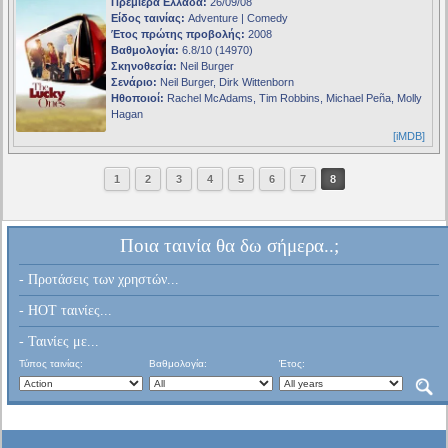
Πρεμιέρα Ελλάδα:
26/09/08
Είδος ταινίας:
Adventure | Comedy
Έτος πρώτης προβολής:
2008
Βαθμολογία:
6.8/10 (14970)
Σκηνοθεσία:
Neil Burger
Σενάριο:
Neil Burger, Dirk Wittenborn
Ηθοποιοί:
Rachel McAdams, Tim Robbins, Michael Peña, Molly
Hagan
[iMDB]
1
2
3
4
5
6
7
8
Ποια ταινία θα δω σήμερα..;
- Προτάσεις των χρηστών...
- HOT ταινίες...
- Ταινίες με...
Τύπος ταινίας:
Βαθμολογία:
Έτος: