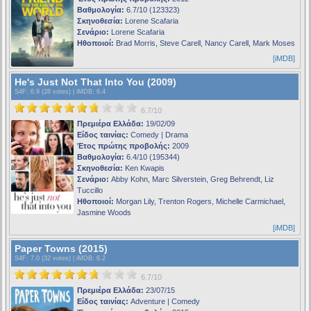
Βαθμολογία:
6.7/10 (123323)
Σκηνοθεσία:
Lorene Scafaria
Σενάριο:
Lorene Scafaria
Ηθοποιοί:
Brad Morris, Steve Carell, Nancy Carell, Mark Moses
[iMDB]
He's Just Not That Into You (2009)
S4F
: 6.9 (28 votes) |
iMDB
: 6.4
6.7/10
Πρεμιέρα Ελλάδα:
19/02/09
Είδος ταινίας:
Comedy | Drama
Έτος πρώτης προβολής:
2009
Βαθμολογία:
6.4/10 (195344)
Σκηνοθεσία:
Ken Kwapis
Σενάριο:
Abby Kohn, Marc Silverstein, Greg Behrendt, Liz
Tuccillo
Ηθοποιοί:
Morgan Lily, Trenton Rogers, Michelle Carmichael,
Jasmine Woods
[iMDB]
Paper Towns (2015)
S4F
: 7.0 (32 votes) |
iMDB
: 6.2
6.7/10
Πρεμιέρα Ελλάδα:
23/07/15
Είδος ταινίας:
Adventure | Comedy