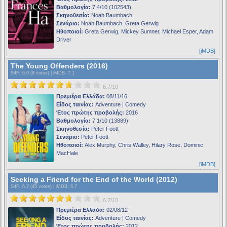
Βαθμολογία:
7.4/10 (102543)
Σκηνοθεσία:
Noah Baumbach
Σενάριο:
Noah Baumbach, Greta Gerwig
Ηθοποιοί:
Greta Gerwig, Mickey Sumner, Michael Esper, Adam
Driver
[iMDB]
The Young Offenders (2016)
S4F
: 6.0 (8 votes) |
iMDB
: 7.1
6.7/10
Πρεμιέρα Ελλάδα:
08/11/16
Είδος ταινίας:
Adventure | Comedy
Έτος πρώτης προβολής:
2016
Βαθμολογία:
7.1/10 (13889)
Σκηνοθεσία:
Peter Foott
Σενάριο:
Peter Foott
Ηθοποιοί:
Alex Murphy, Chris Walley, Hilary Rose, Dominic
MacHale
[iMDB]
Seeking a Friend for the End of the World (2012)
S4F
: 6.7 (45 votes) |
iMDB
: 6.7
6.7/10
Πρεμιέρα Ελλάδα:
02/08/12
Είδος ταινίας:
Adventure | Comedy
Έτος πρώτης προβολής:
2012