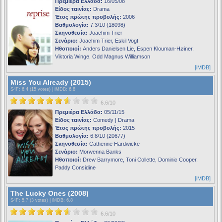
Πρεμιέρα Ελλάδα:
16/05/08
Είδος ταινίας:
Drama
Έτος πρώτης προβολής:
2006
Βαθμολογία:
7.3/10 (18098)
Σκηνοθεσία:
Joachim Trier
Σενάριο:
Joachim Trier, Eskil Vogt
Ηθοποιοί:
Anders Danielsen Lie, Espen Klouman-Høiner,
Viktoria Winge, Odd Magnus Williamson
[iMDB]
Miss You Already (2015)
S4F
: 6.4 (15 votes) |
iMDB
: 6.8
6.6/10
Πρεμιέρα Ελλάδα:
05/11/15
Είδος ταινίας:
Comedy | Drama
Έτος πρώτης προβολής:
2015
Βαθμολογία:
6.8/10 (20677)
Σκηνοθεσία:
Catherine Hardwicke
Σενάριο:
Morwenna Banks
Ηθοποιοί:
Drew Barrymore, Toni Collette, Dominic Cooper,
Paddy Considine
[iMDB]
The Lucky Ones (2008)
S4F
: 5.7 (3 votes) |
iMDB
: 6.8
6.6/10