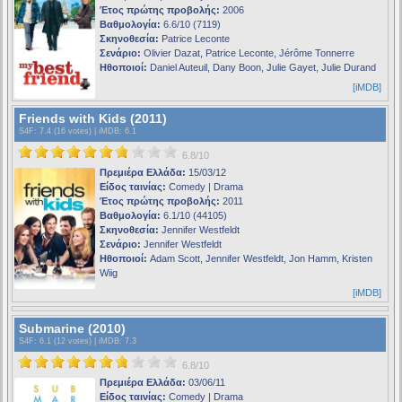
Έτος πρώτης προβολής:
2006
Βαθμολογία:
6.6/10 (7119)
Σκηνοθεσία:
Patrice Leconte
Σενάριο:
Olivier Dazat, Patrice Leconte, Jérôme Tonnerre
Ηθοποιοί:
Daniel Auteuil, Dany Boon, Julie Gayet, Julie Durand
[iMDB]
Friends with Kids (2011)
S4F
: 7.4 (16 votes) |
iMDB
: 6.1
6.8/10
Πρεμιέρα Ελλάδα:
15/03/12
Είδος ταινίας:
Comedy | Drama
Έτος πρώτης προβολής:
2011
Βαθμολογία:
6.1/10 (44105)
Σκηνοθεσία:
Jennifer Westfeldt
Σενάριο:
Jennifer Westfeldt
Ηθοποιοί:
Adam Scott, Jennifer Westfeldt, Jon Hamm, Kristen
Wiig
[iMDB]
Submarine (2010)
S4F
: 6.1 (12 votes) |
iMDB
: 7.3
6.8/10
Πρεμιέρα Ελλάδα:
03/06/11
Είδος ταινίας:
Comedy | Drama