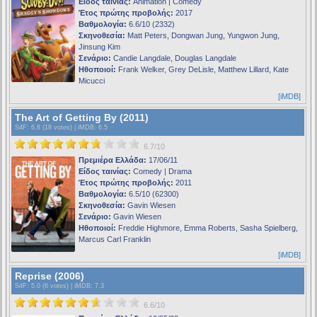
Είδος ταινίας:
Animation | Comedy
Έτος πρώτης προβολής:
2017
Βαθμολογία:
6.6/10 (2332)
Σκηνοθεσία:
Matt Peters, Dongwan Jung, Yungwon Jung,
Jinsung Kim
Σενάριο:
Candie Langdale, Douglas Langdale
Ηθοποιοί:
Frank Welker, Grey DeLisle, Matthew Lillard, Kate
Micucci
[iMDB]
The Art of Getting By (2011)
S4F
: 6.8 (18 votes) |
iMDB
: 6.5
6.7/10
Πρεμιέρα Ελλάδα:
17/06/11
Είδος ταινίας:
Comedy | Drama
Έτος πρώτης προβολής:
2011
Βαθμολογία:
6.5/10 (62300)
Σκηνοθεσία:
Gavin Wiesen
Σενάριο:
Gavin Wiesen
Ηθοποιοί:
Freddie Highmore, Emma Roberts, Sasha Spielberg,
Marcus Carl Franklin
[iMDB]
Reprise (2006)
S4F
: 5.0 (6 votes) |
iMDB
: 7.3
6.6/10