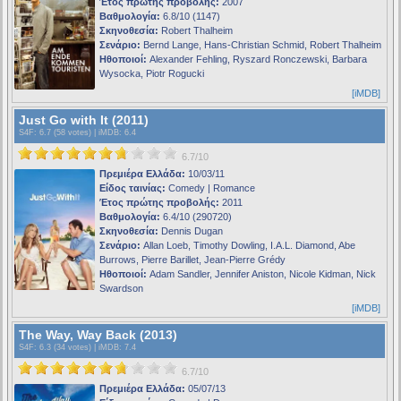
Έτος πρώτης προβολής:
2007
Βαθμολογία:
6.8/10 (1147)
Σκηνοθεσία:
Robert Thalheim
Σενάριο:
Bernd Lange, Hans-Christian Schmid, Robert Thalheim
Ηθοποιοί:
Alexander Fehling, Ryszard Ronczewski, Barbara
Wysocka, Piotr Rogucki
[iMDB]
Just Go with It (2011)
S4F
: 6.7 (58 votes) |
iMDB
: 6.4
6.7/10
Πρεμιέρα Ελλάδα:
10/03/11
Είδος ταινίας:
Comedy | Romance
Έτος πρώτης προβολής:
2011
Βαθμολογία:
6.4/10 (290720)
Σκηνοθεσία:
Dennis Dugan
Σενάριο:
Allan Loeb, Timothy Dowling, I.A.L. Diamond, Abe
Burrows, Pierre Barillet, Jean-Pierre Grédy
Ηθοποιοί:
Adam Sandler, Jennifer Aniston, Nicole Kidman, Nick
Swardson
[iMDB]
The Way, Way Back (2013)
S4F
: 6.3 (34 votes) |
iMDB
: 7.4
6.7/10
Πρεμιέρα Ελλάδα:
05/07/13