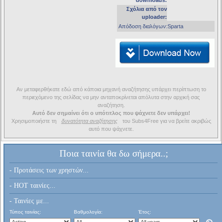
downloads:
Σχόλια από τον
uploader:
Απόδοση διαλόγων:Sparta
Αν μεταφερθήκατε εδώ από κάποια μηχανή αναζήτησης υπάρχει περίπτωση το
περιεχόμενο της σελίδας να μην ανταποκρίνεται απόλυτα στην αρχική σας
αναζήτηση.
Αυτό δεν σημαίνει ότι ο υπότιτλος που ψάχνετε δεν υπάρχει!
Χρησιμοποιήστε τη
δυνατότητα αναζήτησης
του Subs4Free για να βρείτε ακριβώς
αυτό που ψάχνετε.
Ποια ταινία θα δω σήμερα..;
- Προτάσεις των χρηστών...
- HOT ταινίες...
- Ταινίες με...
Τύπος ταινίας:
Βαθμολογία:
Έτος: