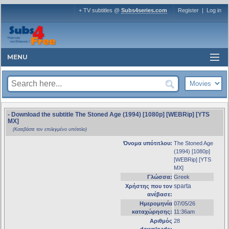
+ TV subtitles @
Subs4series.com
Register
|
Log in
MENU
- Download the subtitle The Stoned Age (1994) [1080p] [WEBRip] [YTS
MX]
(Κατεβάστε τον επιλεγμένο υπότιτλο)
Όνομα υπότιτλου:
The Stoned Age
(1994) [1080p]
[WEBRip] [YTS
MX]
Γλώσσα:
Greek
sparta
Χρήστης που τον
ανέβασε:
Ημερομηνία
07/05/26
καταχώρησης:
11:36am
Αριθμός
28