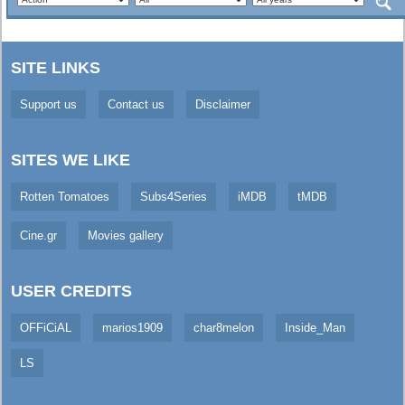
SITE LINKS
Support us
Contact us
Disclaimer
SITES WE LIKE
Rotten Tomatoes
Subs4Series
iMDB
tMDB
Cine.gr
Movies gallery
USER CREDITS
OFFiCiAL
marios1909
char8melon
Inside_Man
LS