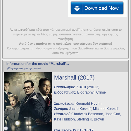
Αν μεταφερθήκατε εδώ από κάποια μηχανή αναζήτησης υπάρχει περίπτωση το
περιεχόμενο της σελίδας να μην ανταποκρίνεται απόλυτα στην αρχική σας
αναζήτηση.
Αυτό δεν σημαίνει ότι ο υπότιτλος που ψάχνετε δεν υπάρχει!
Χρησιμοποιήστε τη
δυνατότητα αναζήτησης
του Subs4Free για να βρείτε ακριβώς
αυτό που ψάχνετε.
- Information for the movie
*Marshall*
...
(Πληροφορίες για την ταινία)
Marshall (2017)
Βαθμολογία:
7.3/10 (29013)
Είδος ταινίας:
Biography | Crime
Σκηνοθεσία:
Reginald Hudlin
Σενάριο:
Jacob Koskoff, Michael Koskoff
Ηθοποιοί:
Chadwick Boseman, Josh Gad,
Kate Hudson, Sterling K. Brown
Πρεμιέρα (US):
13/10/17