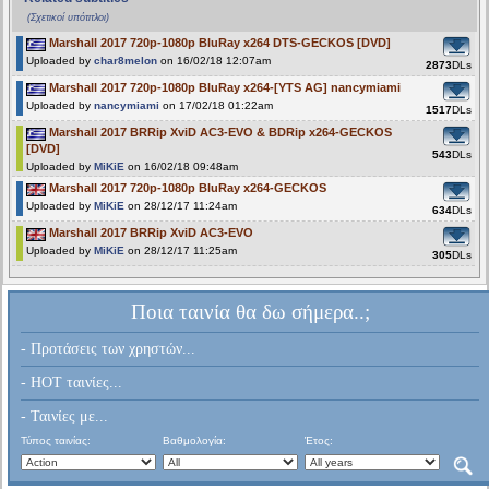
(Σχετικοί υπότιτλοι)
Marshall 2017 720p-1080p BluRay x264 DTS-GECKOS [DVD]
Uploaded by
char8melon
on 16/02/18 12:07am
2873
DLs
Marshall 2017 720p-1080p BluRay x264-[YTS AG] nancymiami
Uploaded by
nancymiami
on 17/02/18 01:22am
1517
DLs
Marshall 2017 BRRip XviD AC3-EVO & BDRip x264-GECKOS
[DVD]
543
DLs
Uploaded by
MiKiE
on 16/02/18 09:48am
Marshall 2017 720p-1080p BluRay x264-GECKOS
Uploaded by
MiKiE
on 28/12/17 11:24am
634
DLs
Marshall 2017 BRRip XviD AC3-EVO
Uploaded by
MiKiE
on 28/12/17 11:25am
305
DLs
Ποια ταινία θα δω σήμερα..;
- Προτάσεις των χρηστών...
- HOT ταινίες...
- Ταινίες με...
Τύπος ταινίας:
Βαθμολογία:
Έτος: