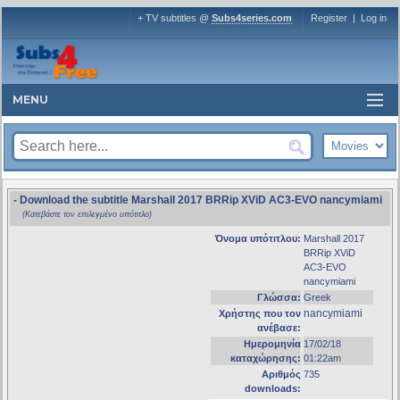
+ TV subtitles @
Subs4series.com
Register
|
Log in
MENU
- Download the subtitle Marshall 2017 BRRip XViD AC3-EVO nancymiami
(Κατεβάστε τον επιλεγμένο υπότιτλο)
Όνομα υπότιτλου:
Marshall 2017
BRRip XViD
AC3-EVO
nancymiami
Γλώσσα:
Greek
nancymiami
Χρήστης που τον
ανέβασε:
Ημερομηνία
17/02/18
καταχώρησης:
01:22am
Αριθμός
735
downloads: