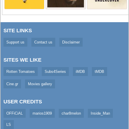
SITE LINKS
Support us
Contact us
Disclaimer
SITES WE LIKE
Rotten Tomatoes
Subs4Series
iMDB
tMDB
Cine.gr
Movies gallery
USER CREDITS
OFFiCiAL
marios1909
char8melon
Inside_Man
LS