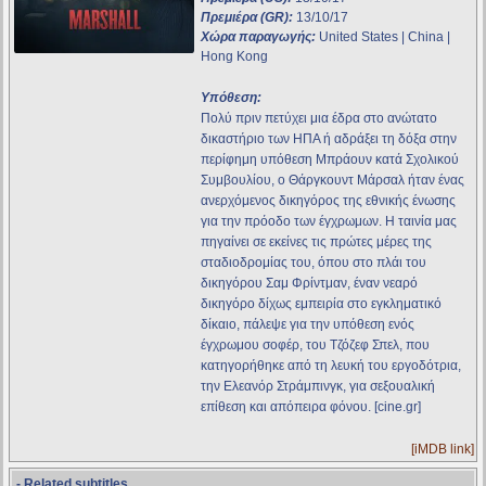
Πρεμιέρα (GR):
13/10/17
Χώρα παραγωγής:
United States | China |
Hong Kong
Υπόθεση:
Πολύ πριν πετύχει μια έδρα στο ανώτατο
δικαστήριο των ΗΠΑ ή αδράξει τη δόξα στην
περίφημη υπόθεση Μπράουν κατά Σχολικού
Συμβουλίου, ο Θάργκουντ Μάρσαλ ήταν ένας
ανερχόμενος δικηγόρος της εθνικής ένωσης
για την πρόοδο των έγχρωμων. Η ταινία μας
πηγαίνει σε εκείνες τις πρώτες μέρες της
σταδιοδρομίας του, όπου στο πλάι του
δικηγόρου Σαμ Φρίντμαν, έναν νεαρό
δικηγόρο δίχως εμπειρία στο εγκληματικό
δίκαιο, πάλεψε για την υπόθεση ενός
έγχρωμου σοφέρ, του Τζόζεφ Σπελ, που
κατηγορήθηκε από τη λευκή του εργοδότρια,
την Ελεανόρ Στράμπινγκ, για σεξουαλική
επίθεση και απόπειρα φόνου. [cine.gr]
[iMDB link]
- Related subtitles