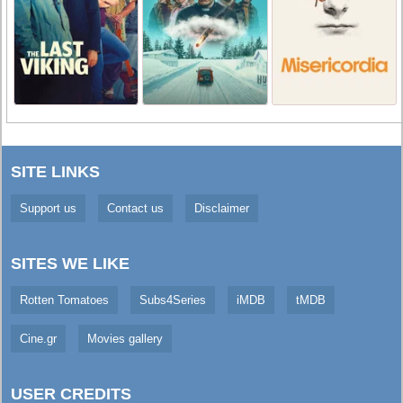
SITE LINKS
Support us
Contact us
Disclaimer
SITES WE LIKE
Rotten Tomatoes
Subs4Series
iMDB
tMDB
Cine.gr
Movies gallery
USER CREDITS