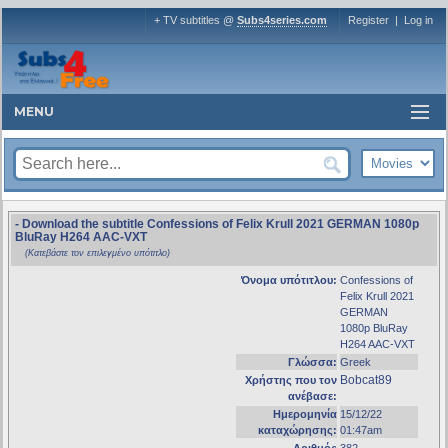
+ TV subtitles @
Subs4series.com
Register
|
Log in
MENU
- Download the subtitle Confessions of Felix Krull 2021 GERMAN 1080p
BluRay H264 AAC-VXT
(Κατεβάστε τον επιλεγμένο υπότιτλο)
Όνομα υπότιτλου:
Confessions of
Felix Krull 2021
GERMAN
1080p BluRay
H264 AAC-VXT
Γλώσσα:
Greek
Bobcat89
Χρήστης που τον
ανέβασε:
Ημερομηνία
15/12/22
καταχώρησης:
01:47am