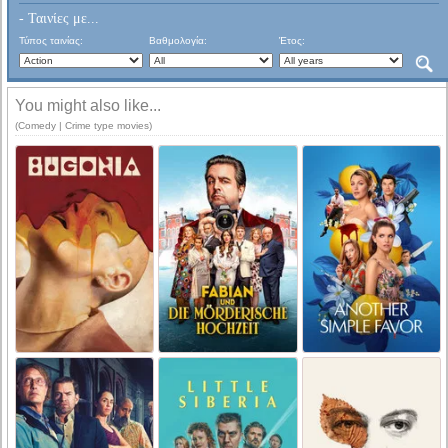
- Ταινίες με...
Τύπος ταινίας:
Βαθμολογία:
Έτος:
You might also like...
(Comedy | Crime type movies)