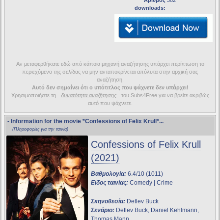
Αριθμός
382
downloads:
Αν μεταφερθήκατε εδώ από κάποια μηχανή αναζήτησης υπάρχει περίπτωση το
περιεχόμενο της σελίδας να μην ανταποκρίνεται απόλυτα στην αρχική σας
αναζήτηση.
Αυτό δεν σημαίνει ότι ο υπότιτλος που ψάχνετε δεν υπάρχει!
Χρησιμοποιήστε τη
δυνατότητα αναζήτησης
του Subs4Free για να βρείτε ακριβώς
αυτό που ψάχνετε.
- Information for the movie
*Confessions of Felix Krull*
...
(Πληροφορίες για την ταινία)
Confessions of Felix Krull
(2021)
Βαθμολογία:
6.4/10 (1011)
Είδος ταινίας:
Comedy | Crime
Σκηνοθεσία:
Detlev Buck
Σενάριο:
Detlev Buck, Daniel Kehlmann,
Thomas Mann