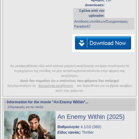
Αριθμός
158
downloads:
Σχόλια από τον
uploader:
Απόδοση υποτίτλων/Συγχρονισμός:
Paradox67
Αν μεταφερθήκατε εδώ από κάποια μηχανή αναζήτησης υπάρχει περίπτωση το
περιεχόμενο της σελίδας να μην ανταποκρίνεται απόλυτα στην αρχική σας
αναζήτηση.
Αυτό δεν σημαίνει ότι ο υπότιτλος που ψάχνετε δεν υπάρχει!
Χρησιμοποιήστε τη
δυνατότητα αναζήτησης
του Subs4Free για να βρείτε ακριβώς
αυτό που ψάχνετε.
- Information for the movie
*An Enemy Within*
...
(Πληροφορίες για την ταινία)
An Enemy Within (2025)
Βαθμολογία:
4.1/10 (360)
Είδος ταινίας:
Thriller