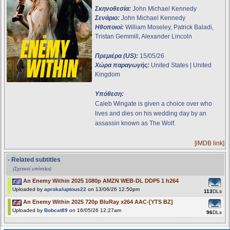
Σκηνοθεσία:
John Michael Kennedy
Σενάριο:
John Michael Kennedy
Ηθοποιοί:
William Moseley, Patrick Baladi,
Tristan Gemmill, Alexander Lincoln
Πρεμιέρα (US):
15/05/26
Χώρα παραγωγής:
United States | United
Kingdom
Υπόθεση:
Caleb Wingate is given a choice over who
lives and dies on his wedding day by an
assassin known as The Wolf.
[iMDB link]
- Related subtitles
(Σχετικοί υπότιτλοι)
An Enemy Within 2025 1080p AMZN WEB-DL DDP5 1 h264
Uploaded by
aprokaluptous22
on 13/06/26 12:50pm
113
DLs
An Enemy Within 2025 720p BluRay x264 AAC-[YTS BZ]
Uploaded by
Bobcat89
on 16/05/26 12:27am
96
DLs