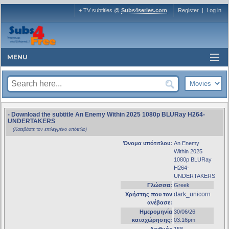
+ TV subtitles @
Subs4series.com
Register
|
Log in
MENU
- Download the subtitle An Enemy Within 2025 1080p BLURay H264-
UNDERTAKERS
(Κατεβάστε τον επιλεγμένο υπότιτλο)
Όνομα υπότιτλου:
An Enemy
Within 2025
1080p BLURay
H264-
UNDERTAKERS
Γλώσσα:
Greek
dark_unicorn
Χρήστης που τον
ανέβασε:
Ημερομηνία
30/06/26
καταχώρησης:
03:16pm