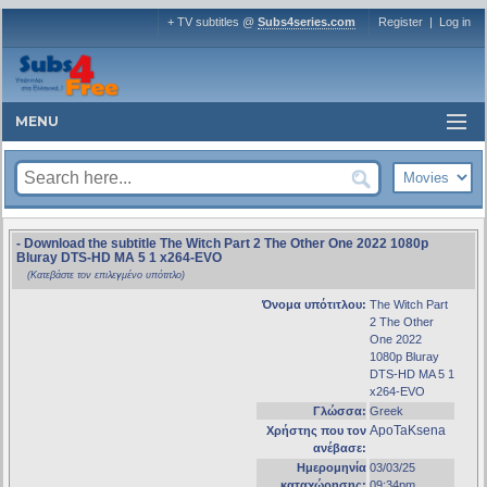
+ TV subtitles @
Subs4series.com
Register
|
Log in
MENU
- Download the subtitle The Witch Part 2 The Other One 2022 1080p
Bluray DTS-HD MA 5 1 x264-EVO
(Κατεβάστε τον επιλεγμένο υπότιτλο)
Όνομα υπότιτλου:
The Witch Part
2 The Other
One 2022
1080p Bluray
DTS-HD MA 5 1
x264-EVO
Γλώσσα:
Greek
ApoTaKsena
Χρήστης που τον
ανέβασε:
Ημερομηνία
03/03/25
καταχώρησης:
09:34pm