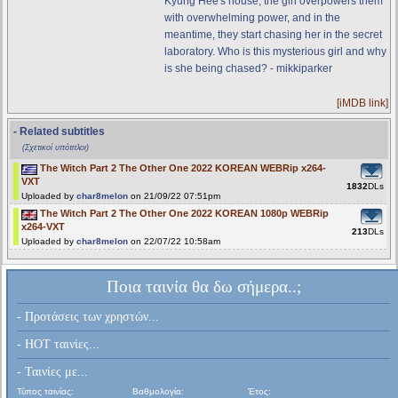
Kyung Hee's house, the girl overpowers them
with overwhelming power, and in the
meantime, they start chasing her in the secret
laboratory. Who is this mysterious girl and why
is she being chased? - mikkiparker
[iMDB link]
- Related subtitles
(Σχετικοί υπότιτλοι)
The Witch Part 2 The Other One 2022 KOREAN WEBRip x264-
VXT
1832
DLs
Uploaded by
char8melon
on 21/09/22 07:51pm
The Witch Part 2 The Other One 2022 KOREAN 1080p WEBRip
x264-VXT
213
DLs
Uploaded by
char8melon
on 22/07/22 10:58am
Ποια ταινία θα δω σήμερα..;
- Προτάσεις των χρηστών...
- HOT ταινίες...
- Ταινίες με...
Τύπος ταινίας:
Βαθμολογία:
Έτος: