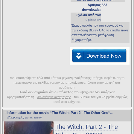
Αριθμός
333
downloads:
Σχόλια από τον
uploader:
Έκανα απλώς τον συγχρονισμό για
την έκδοση Bluray Όλα τα credits πάνε
στα παιδιά για την μετάφραση
Ευχαριστούμε!
Αν μεταφερθήκατε εδώ από κάποια μηχανή αναζήτησης υπάρχει περίπτωση το
περιεχόμενο της σελίδας να μην ανταποκρίνεται απόλυτα στην αρχική σας
αναζήτηση.
Αυτό δεν σημαίνει ότι ο υπότιτλος που ψάχνετε δεν υπάρχει!
Χρησιμοποιήστε τη
δυνατότητα αναζήτησης
του Subs4Free για να βρείτε ακριβώς
αυτό που ψάχνετε.
- Information for the movie
*The Witch: Part 2 - The Other One*
...
(Πληροφορίες για την ταινία)
The Witch: Part 2 - The