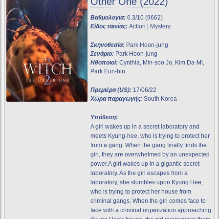
Other One (2022)
Βαθμολογία:
6.3/10 (9662)
Είδος ταινίας:
Action | Mystery
Σκηνοθεσία:
Park Hoon-jung
Σενάριο:
Park Hoon-jung
Ηθοποιοί:
Cynthia, Min-soo Jo, Kim Da-Mi,
Park Eun-bin
Πρεμιέρα (US):
17/06/22
Χώρα παραγωγής:
South Korea
Υπόθεση:
A girl wakes up in a secret laboratory and
meets Kyung-hee, who is trying to protect her
from a gang. When the gang finally finds the
girl, they are overwhelmed by an unexpected
power.A girl wakes up in a gigantic secret
laboratory. As the girl escapes from a
laboratory, she stumbles upon Kyung Hee,
who is trying to protect her house from
criminal gangs. When the girl comes face to
face with a criminal organization approaching