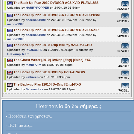
The Back Up Plan 2010 DVDSCR AC3 XVID-FLAWL3SS
Uploaded by
HARRYPOPPER
on 24/04/10 01:54pm
2922
DLs
The Back-Up Plan 2010 DVDSCR BLURRED XVID-PrisM
Uploaded by
doorman1909
on 24/04/10 02:47pm - A subtitle by
2612
DLs
marios1909
The Back-Up Plan 2010 DVDSCR BLURRED XVID-NoiR
Uploaded by
doorman1909
on 24/04/10 02:50pm - A subtitle by
6429
DLs
marios1909
The Back-Up Plan 2010 720p BluRay x264-MACHD
Uploaded by
PAOK4LIFE
on 10/08/10 01:11pm - A subtitle by
5574
DLs
GC.Vamp.Team
The Ghost Writer [2010] DvDrip [Eng] [Subs]-FXG
Uploaded by
motherJim
on 18/07/10 08:58pm
467
DLs
The Back-Up Plan 2010 DVDRip XviD-ARROW
Uploaded by
kathreen
on 18/07/10 09:48pm
371
DLs
The Back-up Plan [2010] DvDrip [Eng]-FXG
Uploaded by
Salamadras
on 19/07/10 08:12pm
703
DLs
Ποια ταινία θα δω σήμερα..;
- Προτάσεις των χρηστών...
- HOT ταινίες...