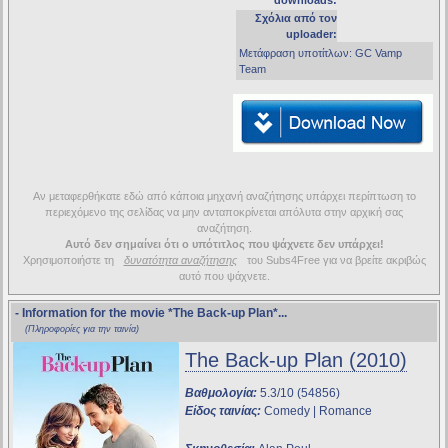
downloads:
Σχόλια από τον
uploader:
Mετάφραση υποτίτλων: GC Vamp
Team
Αν μεταφερθήκατε εδώ από κάποια μηχανή αναζήτησης υπάρχει περίπτωση το
περιεχόμενο της σελίδας να μην ανταποκρίνεται απόλυτα στην αρχική σας
αναζήτηση.
Αυτό δεν σημαίνει ότι ο υπότιτλος που ψάχνετε δεν υπάρχει!
Χρησιμοποιήστε τη
δυνατότητα αναζήτησης
του Subs4Free για να βρείτε ακριβώς
αυτό που ψάχνετε.
- Information for the movie
*The Back-up Plan*
...
(Πληροφορίες για την ταινία)
The Back-up Plan (2010)
Βαθμολογία:
5.3/10 (54856)
Είδος ταινίας:
Comedy | Romance