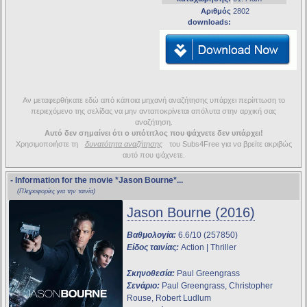
Αριθμός
2802
downloads:
Αν μεταφερθήκατε εδώ από κάποια μηχανή αναζήτησης υπάρχει περίπτωση το
περιεχόμενο της σελίδας να μην ανταποκρίνεται απόλυτα στην αρχική σας
αναζήτηση.
Αυτό δεν σημαίνει ότι ο υπότιτλος που ψάχνετε δεν υπάρχει!
Χρησιμοποιήστε τη
δυνατότητα αναζήτησης
του Subs4Free για να βρείτε ακριβώς
αυτό που ψάχνετε.
- Information for the movie
*Jason Bourne*
...
(Πληροφορίες για την ταινία)
Jason Bourne (2016)
Βαθμολογία:
6.6/10 (257850)
Είδος ταινίας:
Action | Thriller
Σκηνοθεσία:
Paul Greengrass
Σενάριο:
Paul Greengrass, Christopher
Rouse, Robert Ludlum