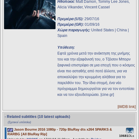
Ηθοποιοί:
Matt Damon, Tommy Lee Jones,
Alicia Vikander, Vincent Cassel
Πρεμιέρα (US):
29/07/16
Πρεμιέρα (GR):
01/09/16
Χώρα παραγωγής:
United States | China |
Spain
Υπόθεση:
Εφτά χρόνια μετά την ανάκτηση της μνήμης
του και την εξαφάνισή του, ο Τζέισον Μπορν
ξαφνικά επιστρέφει σε μια εποχή που ο κόσμος
είναι πιο ασταθής από ποτέ άλλοτε, για να
αποκαλύψει την κρυμμένη αλήθεια για το
παρελθόν του. Την ίδια στιγμή, ένα νέο
πρόγραμμα δημιουργείται για να τον εντοπίσει
και να τον εξουδετερώσει. [cine.gr]
[iMDB link]
- Related subtitles (10 latest uploads)
(Σχετικοί υπότιτλοι)
Jason Bourne 2016 1080p - 720p BluRay dts x264 SPARKS &
RARBG [All BluRay Rip]
10681
DLs