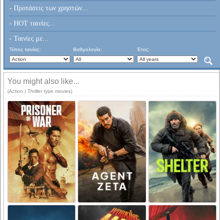
- Προτάσεις των χρηστών...
- HOT ταινίες...
- Ταινίες με...
Τύπος ταινίας:
Βαθμολογία:
Έτος:
You might also like...
(Action | Thriller type movies)