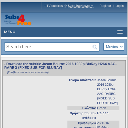
+ TV subtitles @
Subs4series.com
Register
|
Log in
MENU
- Download the subtitle Jason Bourne 2016 1080p BluRay H264 AAC-
RARBG {FIXED SUB FOR BLURAY]
(Κατεβάστε τον επιλεγμένο υπότιτλο)
Όνομα υπότιτλου:
Jason Bourne
2016 1080p
BluRay H264
AAC-RARBG
{FIXED SUB
FOR BLURAY]
Γλώσσα:
Greek
Raiden
Χρήστης που τον
ανέβασε:
Ημερομηνία
23/11/16
καταχώρησης:
01:44am