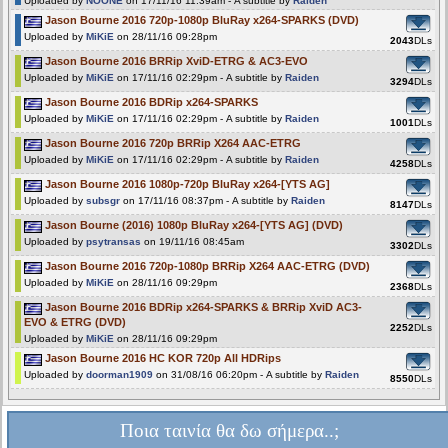
Uploaded by
NOONE
on 17/11/16 11:39am - A subtitle by
Raiden
Jason Bourne 2016 720p-1080p BluRay x264-SPARKS (DVD)
Uploaded by
MiKiE
on 28/11/16 09:28pm
2043
DLs
Jason Bourne 2016 BRRip XviD-ETRG & AC3-EVO
Uploaded by
MiKiE
on 17/11/16 02:29pm - A subtitle by
Raiden
3294
DLs
Jason Bourne 2016 BDRip x264-SPARKS
Uploaded by
MiKiE
on 17/11/16 02:29pm - A subtitle by
Raiden
1001
DLs
Jason Bourne 2016 720p BRRip X264 AAC-ETRG
Uploaded by
MiKiE
on 17/11/16 02:29pm - A subtitle by
Raiden
4258
DLs
Jason Bourne 2016 1080p-720p BluRay x264-[YTS AG]
Uploaded by
subsgr
on 17/11/16 08:37pm - A subtitle by
Raiden
8147
DLs
Jason Bourne (2016) 1080p BluRay x264-[YTS AG] (DVD)
Uploaded by
psytransas
on 19/11/16 08:45am
3302
DLs
Jason Bourne 2016 720p-1080p BRRip X264 AAC-ETRG (DVD)
Uploaded by
MiKiE
on 28/11/16 09:29pm
2368
DLs
Jason Bourne 2016 BDRip x264-SPARKS & BRRip XviD AC3-
EVO & ETRG (DVD)
2252
DLs
Uploaded by
MiKiE
on 28/11/16 09:29pm
Jason Bourne 2016 HC KOR 720p All HDRips
Uploaded by
doorman1909
on 31/08/16 06:20pm - A subtitle by
Raiden
8550
DLs
Ποια ταινία θα δω σήμερα..;