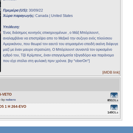
Πρεμιέρα (US):
30/09/22
Χώρα παραγωγής:
Canada | United States
Υπόθεση:
Ένας διάσημος κυνηγός επικηρυγμένων , ο Μάξ Μπόρλουντ,
αναλαμβάνει να επιστρέψει απο το Μεξικό την συζυγο ενός πλούσιου
Αμερικάνου, που θεωρεί τον εαυτό του ατιμασμένο επειδή εκείνη διέφυγε
μαζί με έναν μαυρο στρατιώτη. Ο Μπόρλουντ συναντά τον ορκισμένο
εχθρό του, Τζό Κρίμπενς, έναν επαγγελματία τζογαδόρο και παράνομο
που είχε στείλει στη φυλακή πριν χρόνια. [by *oberOn*]
[iMDB link]
64-VETO
e by
nobero
851
DLs
DD5 1 H 264-EVO
149
DLs