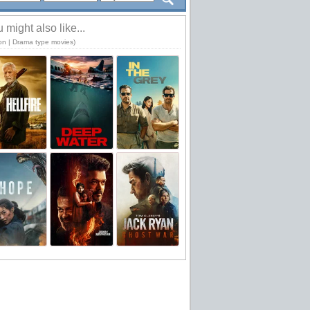
 might also like...
ion | Drama type movies)