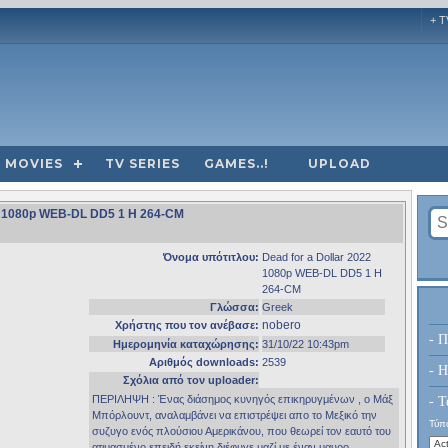
+ T
MOVIES
TV SERIES
GAMES..!
UPLOAD
022 1080p WEB-DL DD5 1 H 264-CM
Όνομα υπότιτλου:
Dead for a Dollar 2022
1080p WEB-DL DD5 1 H
264-CM
Γλώσσα:
Greek
nobero
Χρήστης που τον ανέβασε:
- Π
Ημερομηνία καταχώρησης:
31/10/22 10:43pm
Αριθμός downloads:
2539
- H
Σχόλια από τον uploader:
ΠΕΡΙΛΗΨΗ : Ένας διάσημος κυνηγός επικηρυγμένων , ο Μάξ
- Τ
Μπόρλουντ, αναλαμβάνει να επιστρέψει απο το Μεξικό την
Τύπο
συζυγο ενός πλούσιου Αμερικάνου, που θεωρεί τον εαυτό του
ατιμασμένο επειδή εκείνη διέφυγε μαζί με έναν μαυρο