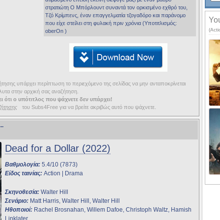
στρατιώτη Ο Μπόρλουντ συναντά τον ορκισμένο εχθρό του,
Τζό Κρίμπενς, έναν επαγγελματία τζογαδόρο και παράνομο
You
που είχε στείλει στη φυλακή πριν χρόνια (Υποτιτλισμός:
(Act
oberOn )
ησης υπάρχει περίπτωση το περιεχόμενο της σελίδας να μην ανταποκρίνεται
υτα στην αρχική σας αναζήτηση.
ι ότι ο υπότιτλος που ψάχνετε δεν υπάρχει!
ζήτησης
του Subs4Free για να βρείτε ακριβώς αυτό που ψάχνετε.
...
Dead for a Dollar (2022)
Βαθμολογία:
5.4/10 (7873)
Είδος ταινίας:
Action | Drama
Σκηνοθεσία:
Walter Hill
Σενάριο:
Matt Harris, Walter Hill, Walter Hill
Ηθοποιοί:
Rachel Brosnahan, Willem Dafoe, Christoph Waltz, Hamish
Linklater