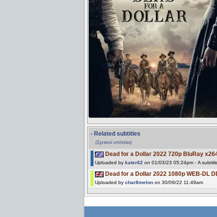
- Related subtitles
(Σχετικοί υπότιτλοι)
Dead for a Dollar 2022 720p BluRay x2
Uploaded by
kater62
on 01/03/23 05:24pm - A subtitl
Dead for a Dollar 2022 1080p WEB-DL 
Uploaded by
char8melon
on 30/09/22 11:49am