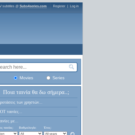
V subtitles @
Subs4series.com
Register
|
Log in
Movies
Series
Ποια ταινία θα δω σήμερα..;
ροτάσεις των χρηστών...
OT ταινίες...
αινίες με...
ς ταινίας:
Βαθμολογία:
Έτος: