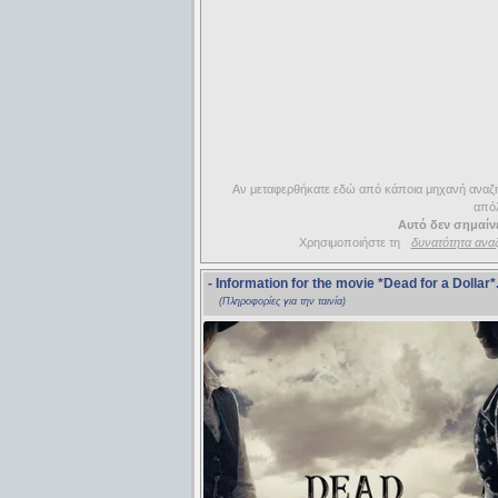
Αν μεταφερθήκατε εδώ από κάποια μηχανή αναζήτ
απόλ
Αυτό δεν σημαίνε
Χρησιμοποιήστε τη
δυνατότητα ανα
- Information for the movie
*Dead for a Dollar*
(Πληροφορίες για την ταινία)