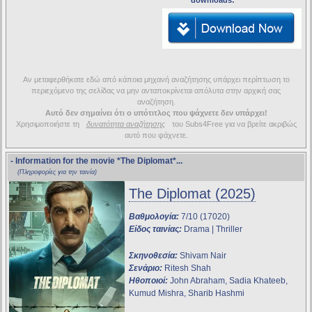
downloads:
Αν μεταφερθήκατε εδώ από κάποια μηχανή αναζήτησης υπάρχει περίπτωση το
περιεχόμενο της σελίδας να μην ανταποκρίνεται απόλυτα στην αρχική σας
αναζήτηση.
Αυτό δεν σημαίνει ότι ο υπότιτλος που ψάχνετε δεν υπάρχει!
Χρησιμοποιήστε τη
δυνατότητα αναζήτησης
του Subs4Free για να βρείτε ακριβώς
αυτό που ψάχνετε.
- Information for the movie
*The Diplomat*
...
(Πληροφορίες για την ταινία)
The Diplomat (2025)
Βαθμολογία:
7/10 (17020)
Είδος ταινίας:
Drama | Thriller
Σκηνοθεσία:
Shivam Nair
Σενάριο:
Ritesh Shah
Ηθοποιοί:
John Abraham, Sadia Khateeb,
Kumud Mishra, Sharib Hashmi