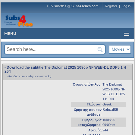
+ TV subtitles @
Subs4series.com
Register
|
Log in
MENU
- Download the subtitle The Diplomat 2025 1080p NF WEB-DL DDP5 1 H
264
(Κατεβάστε τον επιλεγμένο υπότιτλο)
Όνομα υπότιτλου:
The Diplomat
2025 1080p NF
WEB-DL DDP5
1 H 264
Γλώσσα:
Greek
Bobcat89
Χρήστης που τον
ανέβασε:
Ημερομηνία
10/08/25
καταχώρησης:
09:09pm
Αριθμός
244