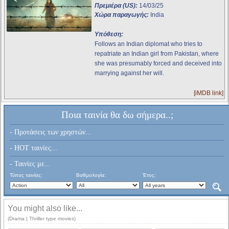
Πρεμιέρα (US):
14/03/25
Χώρα παραγωγής:
India
Υπόθεση:
Follows an Indian diplomat who tries to
repatriate an Indian girl from Pakistan, where
she was presumably forced and deceived into
marrying against her will.
[iMDB link]
Ποια ταινία θα δω σήμερα..;
- Προτάσεις των χρηστών...
- HOT ταινίες...
- Ταινίες με...
Τύπος ταινίας:
Βαθμολογία:
Έτος:
You might also like...
(Drama | Thriller type movies)