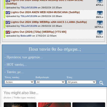
Lights Out 2024 1080p AMZN WEBRip DD5 1 H264-SCENE
(SubRip)
47
DLs
Uploaded by
T3LL4V1S10N
on 26/02/24 10:35am
Lights Out 2024 AMZN WEB H264-MUSiCANA (SubRip)
Uploaded by
T3LL4V1S10N
on 26/02/24 10:36am
26
DLs
Lights Out 2024 1080p WEBRip x264 AAC5 1-LAMA (SubRip)
Uploaded by
T3LL4V1S10N
on 26/02/24 10:36am
127
DLs
Lights Out (2024) [720p] [WEBRip] [YTS MX]
Uploaded by
Bobcat89
on 17/02/24 12:50am
31
DLs
Ποια ταινία θα δω σήμερα..;
- Προτάσεις των χρηστών...
- HOT ταινίες...
- Ταινίες με...
Τύπος ταινίας:
Βαθμολογία:
Έτος:
You might also like...
(Action | Thriller type movies)