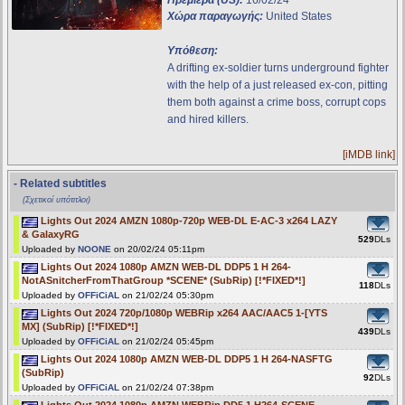
Πρεμιέρα (US):
16/02/24
Χώρα παραγωγής:
United States
Υπόθεση:
A drifting ex-soldier turns underground fighter
with the help of a just released ex-con, pitting
them both against a crime boss, corrupt cops
and hired killers.
[iMDB link]
- Related subtitles
(Σχετικοί υπότιτλοι)
Lights Out 2024 AMZN 1080p-720p WEB-DL E-AC-3 x264 LAZY
& GalaxyRG
529
DLs
Uploaded by
NOONE
on 20/02/24 05:11pm
Lights Out 2024 1080p AMZN WEB-DL DDP5 1 H 264-
NotASnitcherFromThatGroup *SCENE* (SubRip) [!*FIXED*!]
118
DLs
Uploaded by
OFFiCiAL
on 21/02/24 05:30pm
Lights Out 2024 720p/1080p WEBRip x264 AAC/AAC5 1-[YTS
MX] (SubRip) [!*FIXED*!]
439
DLs
Uploaded by
OFFiCiAL
on 21/02/24 05:45pm
Lights Out 2024 1080p AMZN WEB-DL DDP5 1 H 264-NASFTG
(SubRip)
92
DLs
Uploaded by
OFFiCiAL
on 21/02/24 07:38pm