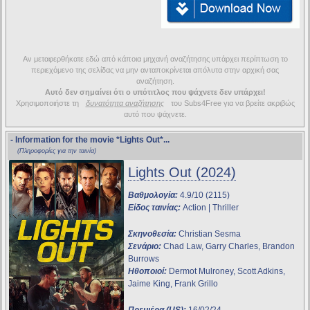
Αν μεταφερθήκατε εδώ από κάποια μηχανή αναζήτησης υπάρχει περίπτωση το
περιεχόμενο της σελίδας να μην ανταποκρίνεται απόλυτα στην αρχική σας
αναζήτηση.
Αυτό δεν σημαίνει ότι ο υπότιτλος που ψάχνετε δεν υπάρχει!
Χρησιμοποιήστε τη
δυνατότητα αναζήτησης
του Subs4Free για να βρείτε ακριβώς
αυτό που ψάχνετε.
- Information for the movie
*Lights Out*
...
(Πληροφορίες για την ταινία)
Lights Out (2024)
Βαθμολογία:
4.9/10 (2115)
Είδος ταινίας:
Action | Thriller
Σκηνοθεσία:
Christian Sesma
Σενάριο:
Chad Law, Garry Charles, Brandon
Burrows
Ηθοποιοί:
Dermot Mulroney, Scott Adkins,
Jaime King, Frank Grillo