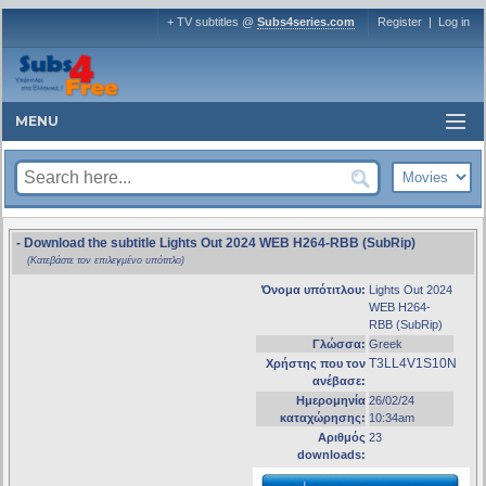
+ TV subtitles @
Subs4series.com
Register
|
Log in
MENU
- Download the subtitle Lights Out 2024 WEB H264-RBB (SubRip)
(Κατεβάστε τον επιλεγμένο υπότιτλο)
Όνομα υπότιτλου:
Lights Out 2024
WEB H264-
RBB (SubRip)
Γλώσσα:
Greek
T3LL4V1S10N
Χρήστης που τον
ανέβασε:
Ημερομηνία
26/02/24
καταχώρησης:
10:34am
Αριθμός
23
downloads: