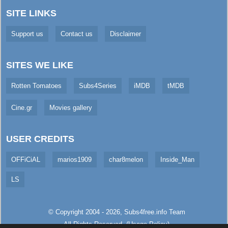
SITE LINKS
Support us
Contact us
Disclaimer
SITES WE LIKE
Rotten Tomatoes
Subs4Series
iMDB
tMDB
Cine.gr
Movies gallery
USER CREDITS
OFFiCiAL
marios1909
char8melon
Inside_Man
LS
© Copyright 2004 - 2026,
Subs4free.info
Team
All Rights Reserved. (
Usage Policy
)