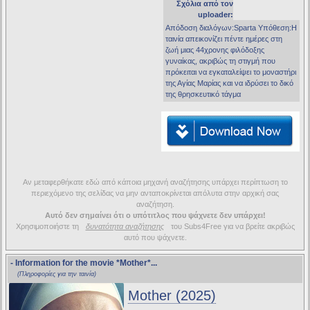
Σχόλια από τον
uploader:
Απόδοση διαλόγων:Sparta Υπόθεση:Η
ταινία απεικονίζει πέντε ημέρες στη
ζωή μιας 44χρονης φιλόδοξης
γυναίκας, ακριβώς τη στιγμή που
πρόκειται να εγκαταλείψει το μοναστήρι
της Αγίας Μαρίας και να ιδρύσει το δικό
της θρησκευτικό τάγμα
Αν μεταφερθήκατε εδώ από κάποια μηχανή αναζήτησης υπάρχει περίπτωση το
περιεχόμενο της σελίδας να μην ανταποκρίνεται απόλυτα στην αρχική σας
αναζήτηση.
Αυτό δεν σημαίνει ότι ο υπότιτλος που ψάχνετε δεν υπάρχει!
Χρησιμοποιήστε τη
δυνατότητα αναζήτησης
του Subs4Free για να βρείτε ακριβώς
αυτό που ψάχνετε.
- Information for the movie
*Mother*
...
(Πληροφορίες για την ταινία)
Mother (2025)