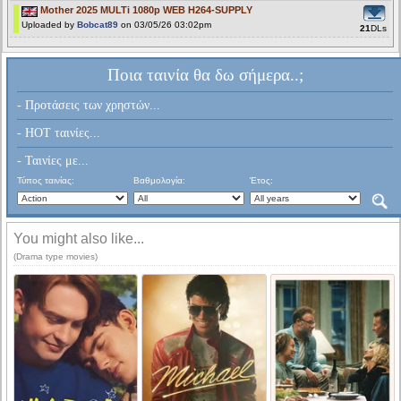
Mother 2025 MULTi 1080p WEB H264-SUPPLY
Uploaded by
Bobcat89
on 03/05/26 03:02pm
21
DLs
Ποια ταινία θα δω σήμερα..;
- Προτάσεις των χρηστών...
- HOT ταινίες...
- Ταινίες με...
Τύπος ταινίας:
Βαθμολογία:
Έτος:
You might also like...
(Drama type movies)