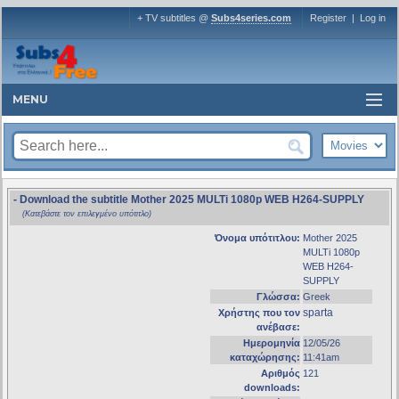
+ TV subtitles @
Subs4series.com
Register
|
Log in
MENU
- Download the subtitle Mother 2025 MULTi 1080p WEB H264-SUPPLY
(Κατεβάστε τον επιλεγμένο υπότιτλο)
Όνομα υπότιτλου:
Mother 2025
MULTi 1080p
WEB H264-
SUPPLY
Γλώσσα:
Greek
sparta
Χρήστης που τον
ανέβασε:
Ημερομηνία
12/05/26
καταχώρησης:
11:41am
Αριθμός
121
downloads: