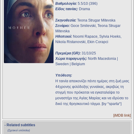
Βαθμολογία:
5.5/10 (396)
Είδος ταινίας:
Drama
Σκηνοθεσία:
Teona Strugar Mitevska
Σενάριο:
Goce Smilevski, Teona Strugar
Mitevska
Ηθοποιοί:
Noomi Rapace, Sylvia Hoeks,
Nikola Ristanovski, Ekin Corapci
Πρεμιέρα (GR):
31/10/25
Χώρα παραγωγής:
North Macedonia |
Sweden | Belgium
Υπόθεση:
Η ταινία απεικονίζει πέντε ημέρες στη ζωή μιας
44χρονης φιλόδοξης γυναίκας, ακριβώς τη
στιγμή που πρόκειται να εγκαταλείψει το
μοναστήρι της Αγίας Μαρίας και να ιδρύσει το
δικό της θρησκευτικό τάγμα. [by *sparta*]
[iMDB link]
- Related subtitles
(Σχετικοί υπότιτλοι)