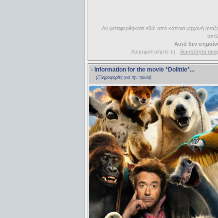
Αν μεταφερθήκατε εδώ από κάποια μηχανή αναζήτ
απόλ
Αυτό δεν σημαίνε
Χρησιμοποιήστε τη
δυνατότητα ανα
- Information for the movie
*Dolittle*
...
(Πληροφορίες για την ταινία)