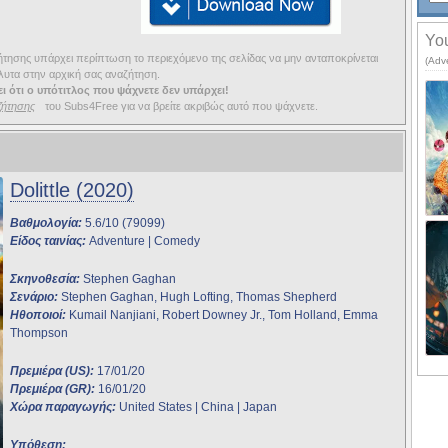
You
ησης υπάρχει περίπτωση το περιεχόμενο της σελίδας να μην ανταποκρίνεται
(Adv
υτα στην αρχική σας αναζήτηση.
ι ότι ο υπότιτλος που ψάχνετε δεν υπάρχει!
ζήτησης
του Subs4Free για να βρείτε ακριβώς αυτό που ψάχνετε.
Dolittle (2020)
Βαθμολογία:
5.6/10 (79099)
Είδος ταινίας:
Adventure | Comedy
Σκηνοθεσία:
Stephen Gaghan
Σενάριο:
Stephen Gaghan, Hugh Lofting, Thomas Shepherd
Ηθοποιοί:
Kumail Nanjiani, Robert Downey Jr., Tom Holland, Emma
Thompson
Πρεμιέρα (US):
17/01/20
Πρεμιέρα (GR):
16/01/20
Χώρα παραγωγής:
United States | China | Japan
Υπόθεση: