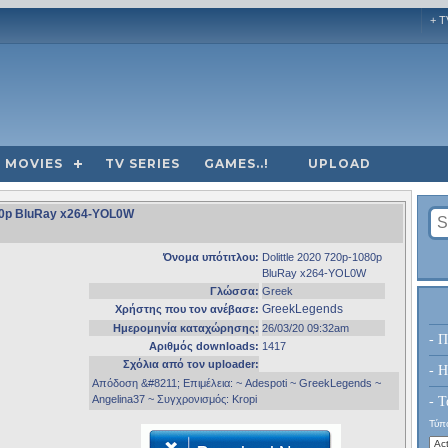
+ T
MOVIES
TV SERIES
GAMES..!
UPLOAD
1080p BluRay x264-YOL0W
Όνομα υπότιτλου:
Dolittle 2020 720p-1080p
BluRay x264-YOL0W
Γλώσσα:
Greek
GreekLegends
Χρήστης που τον ανέβασε:
Ημερομηνία καταχώρησης:
26/03/20 09:32am
- Π
Αριθμός downloads:
1417
Σχόλια από τον uploader:
- H
Απόδοση &#8211; Επιμέλεια: ~ Adespoti ~ GreekLegends ~
Angelina37 ~ Συγχρονισμός: Kropi
- Τ
Τύπο