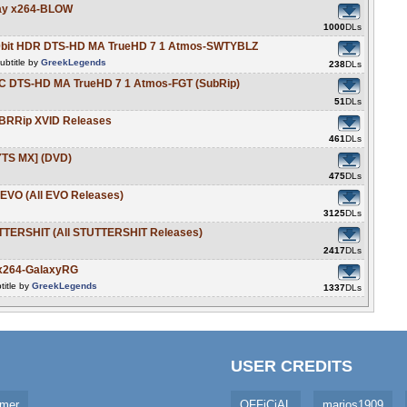
Ray x264-BLOW
1000
DLs
 10bit HDR DTS-HD MA TrueHD 7 1 Atmos-SWTYBLZ
ubtitle by
GreekLegends
238
DLs
VC DTS-HD MA TrueHD 7 1 Atmos-FGT (SubRip)
51
DLs
l BRRip XVID Releases
461
DLs
YTS MX] (DVD)
475
DLs
-EVO (All EVO Releases)
3125
DLs
UTTERSHIT (All STUTTERSHIT Releases)
2417
DLs
 x264-GalaxyRG
title by
GreekLegends
1337
DLs
USER CREDITS
imer
OFFiCiAL
marios1909