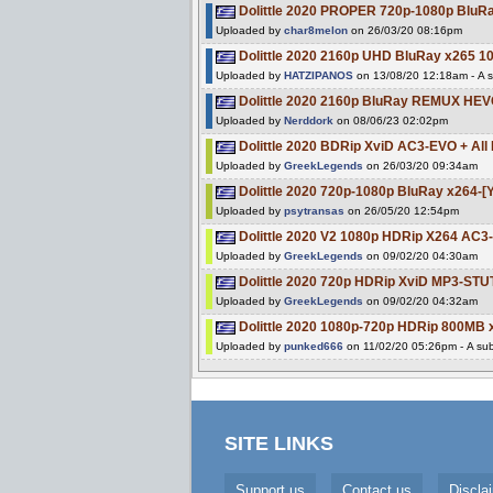
Dolittle 2020 PROPER 720p-1080p Blu
Uploaded by
char8melon
on 26/03/20 08:16pm
Dolittle 2020 2160p UHD BluRay x265
Uploaded by
HATZIPANOS
on 13/08/20 12:18am - A s
Dolittle 2020 2160p BluRay REMUX HE
Uploaded by
Nerddork
on 08/06/23 02:02pm
Dolittle 2020 BDRip XviD AC3-EVO + Al
Uploaded by
GreekLegends
on 26/03/20 09:34am
Dolittle 2020 720p-1080p BluRay x264-[
Uploaded by
psytransas
on 26/05/20 12:54pm
Dolittle 2020 V2 1080p HDRip X264 AC3
Uploaded by
GreekLegends
on 09/02/20 04:30am
Dolittle 2020 720p HDRip XviD MP3-ST
Uploaded by
GreekLegends
on 09/02/20 04:32am
Dolittle 2020 1080p-720p HDRip 800MB
Uploaded by
punked666
on 11/02/20 05:26pm - A sub
SITE LINKS
Support us
Contact us
Discla