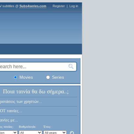
V subtitles @
Subs4series.com
Register
|
Log in
Movies
Series
Ποια ταινία θα δω σήμερα..;
ροτάσεις των χρηστών...
OT ταινίες...
αινίες με...
ς ταινίας:
Βαθμολογία:
Έτος: