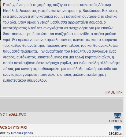
Επτά χρόνια μετά το χαμό της συζύγου του, ο εκκεντρικός Δόκτωρ
Ντούλιτλ, ξακουστός γιατρός και κτηνίατρος της Βασίλισσας Βικτώρια,
έχει απομονωθεί στην κατοικία του, με μοναδική συντροφιά τα εξωτικά
του ζώα. Όταν όμως η νεαρή βασίλισσα αρρωσταίνει σοβαρά, ο
αυτοεξόριστος Ντούλιτλ αναγκάζεται να αναχωρήσει για μια επικών
διαστάσεων περιπέτεια ώστε να αναζητήσει το αντίδοτο σε ένα μυθικό
νησί. Θα πρέπει να επανακτήσει λοιπόν τις ικανότητες και το κουράγιο
του, καθώς θα αναζητήσει παλιούς αντιπάλους του και θα ανακαλύψει
θαυμαστά πλάσματα. Την αναζήτηση του Ντούλιτλ θα συνοδεύει ένας
νεαρός, αυτόκλητος μαθητευόμενος και μια τρελή κομπανία ζώων, η
οποία περιλαμβάνει έναν ανήσυχο γορίλα, μια ενθουσιώδη αλλά ανόητη
πάπια, μια κυνική στρουθοκάμηλο, μια αισιόδοξη πολική αρκούδα και
έναν ισχυρογνώμονα παπαγάλο, ο οποίος μάλιστα εκτελεί χρέη
εμπιστευτικού συμβούλου.
[iMDB link]
HD 7 1 x264-EVO
1051
DLs
AAC5 1-[YTS MX]
title by
GreekLegends
2902
DLs