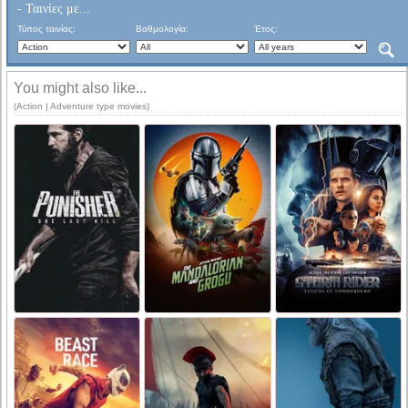
- Ταινίες με...
Τύπος ταινίας:
Βαθμολογία:
Έτος:
You might also like...
(Action | Adventure type movies)