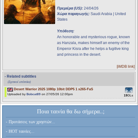
Πρεμιέρα (US):
24/04/26
Χώρα παραγωγής:
Saudi Arabia | United
States
Υπόθεση:
An honorable and mysterious rogue, known
as Hanzala, makes himself an enemy of the
Emperor Kisra after he helps a fugitive king
and princess in the desert.
[iMDB link]
- Related subtitles
(Σχετικοί υπότιτλοι)
Desert Warrior 2025 1080p 10bit DDP5 1 x265-FaS
Uploaded by
Bobcat89
on 27/05/26 12:00pm
19
DLs
Ποια ταινία θα δω σήμερα..;
- Προτάσεις των χρηστών...
- HOT ταινίες...