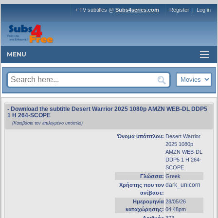
+ TV subtitles @
Subs4series.com
Register
|
Log in
MENU
- Download the subtitle Desert Warrior 2025 1080p AMZN WEB-DL DDP5
1 H 264-SCOPE
(Κατεβάστε τον επιλεγμένο υπότιτλο)
Όνομα υπότιτλου:
Desert Warrior
2025 1080p
AMZN WEB-DL
DDP5 1 H 264-
SCOPE
Γλώσσα:
Greek
dark_unicorn
Χρήστης που τον
ανέβασε:
Ημερομηνία
28/05/26
καταχώρησης:
04:48pm