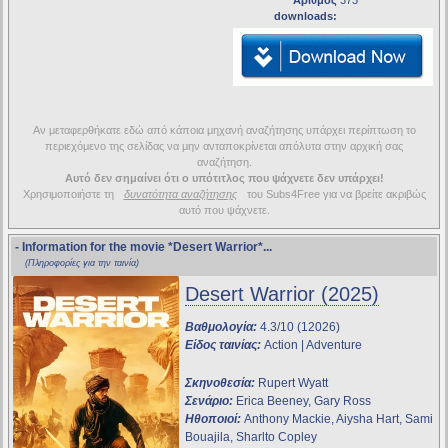
Αριθμός
373
downloads:
Αν μεταφερθήκατε εδώ από κάποια μηχανή αναζήτησης υπάρχει περίπτωση το
περιεχόμενο της σελίδας να μην ανταποκρίνεται απόλυτα στην αρχική σας
αναζήτηση.
Αυτό δεν σημαίνει ότι ο υπότιτλος που ψάχνετε δεν υπάρχει!
Χρησιμοποιήστε τη
δυνατότητα αναζήτησης
του Subs4Free για να βρείτε ακριβώς
αυτό που ψάχνετε.
- Information for the movie
*Desert Warrior*
...
(Πληροφορίες για την ταινία)
Desert Warrior (2025)
Βαθμολογία:
4.3/10 (12026)
Είδος ταινίας:
Action | Adventure
Σκηνοθεσία:
Rupert Wyatt
Σενάριο:
Erica Beeney, Gary Ross
Ηθοποιοί:
Anthony Mackie, Aiysha Hart, Sami
Bouajila, Sharlto Copley