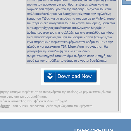
του και τον άρρωστο γιο του, δραπετεύει με τόλμη κατά τη
διάρκεια του ετήσιου ροντέο της φυλακής Το σχέδιό του είναι
απλό και εξαντλητικό: να διασχίσει τρέχοντας την αφιλόξενη
έρημο του Τέξας και να περάσει τα σύνορα με το Μεξικό, όπου
τον περιμένει η οικογένειά του Στο κατόπι του, όμως, βρίσκεται
ο σκληροτράχηλος και έξυπνος υπολοχαγός Μαρζάκ, ο
άνθρωπος που τον είχε συλλάβει και στο παρελθόν και τώρα
είναι αποφασισμένος να μην τον αφήσει να του ξεφύγει ξανά
Ένα απρόσμενο περιστατικό φέρνει στον δρόμο του Έντι την
πλούσια και εκκεντρική Τζίλι Μπακ Αυτή η συνάντηση θα
μετατρέψει την καταδίωξη σε ένα επικίνδυνο
ανθρωποκυνηγητό όπου τα όρια ανάμεσα στον κυνηγό, τον
φυγά και τον απρόβλεπτο σύμμαχο γίνονται δυσδιάκριτα
ησης υπάρχει περίπτωση το περιεχόμενο της σελίδας να μην ανταποκρίνεται
υτα στην αρχική σας αναζήτηση.
ι ότι ο υπότιτλος που ψάχνετε δεν υπάρχει!
ζήτησης
του Subs4Free για να βρείτε ακριβώς αυτό που ψάχνετε.
USER CREDITS