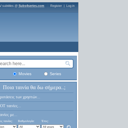
V subtitles @
Subs4series.com
Register
|
Log in
Movies
Series
Ποια ταινία θα δω σήμερα..;
ροτάσεις των χρηστών...
OT ταινίες...
αινίες με...
ς ταινίας:
Βαθμολογία:
Έτος: