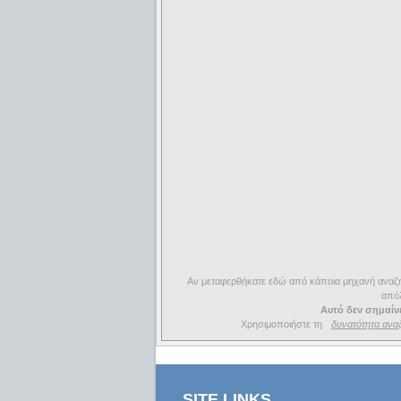
Αν μεταφερθήκατε εδώ από κάποια μηχανή αναζήτ
απόλ
Αυτό δεν σημαίνε
Χρησιμοποιήστε τη
δυνατότητα ανα
SITE LINKS