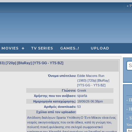
+ T
MOVIES
TV SERIES
GAMES..!
UPLOAD
83) [720p] [BluRay] [YTS GG - YTS BZ]
Όνομα υπότιτλου:
Eddie Macons Run
(1983) [720p] [BluRay]
[YTS GG - YTS BZ]
Γλώσσα:
Greek
sparta
Χρήστης που τον ανέβασε:
- Π
Ημερομηνία καταχώρησης:
18/06/26 06:38pm
Αριθμός downloads:
53
- H
Σχόλια από τον uploader:
Απόδοση διαλόγων:Sparta Υπόθεση:Ο Έντι Μέικον είναι ένας
- Τ
νεαρός οικογενειάρχης που εκτίει άδικα, κατά τη γνώμη του,
Τύπο
πολυετή ποινή φυλάκισης στο σκληρό σωφρονιστικό
κατάστημα του Χάντσβιλ Απελπισμένος να ξαναβρεί τη γυναίκα