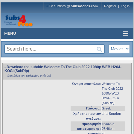
+ TV subtitles @
Subs4series.com
Register
|
Log in
MENU
- Download the subtitle Welcome To The Club 2022 1080p WEB H264-
KOGi (SubRip)
(Κατεβάστε τον επιλεγμένο υπότιτλο)
Όνομα υπότιτλου:
Welcome To
The Club 2022
1080p WEB
H264-KOGi
(SubRip)
Γλώσσα:
Greek
char8melon
Χρήστης που τον
ανέβασε:
Ημερομηνία
15/06/23
καταχώρησης:
07:46pm