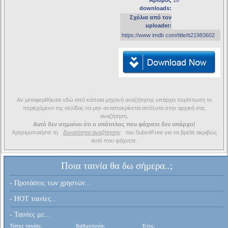
Αριθμός
16
downloads:
Σχόλια από τον
uploader:
https://www imdb com/title/tt21983602
Αν μεταφερθήκατε εδώ από κάποια μηχανή αναζήτησης υπάρχει περίπτωση το
περιεχόμενο της σελίδας να μην ανταποκρίνεται απόλυτα στην αρχική σας
αναζήτηση.
Αυτό δεν σημαίνει ότι ο υπότιτλος που ψάχνετε δεν υπάρχει!
Χρησιμοποιήστε τη
δυνατότητα αναζήτησης
του Subs4Free για να βρείτε ακριβώς
αυτό που ψάχνετε.
Ποια ταινία θα δω σήμερα..;
- Προτάσεις των χρηστών...
- HOT ταινίες...
- Ταινίες με...
Τύπος ταινίας:
Βαθμολογία:
Έτος: