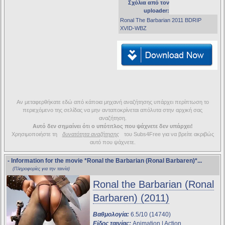
Σχόλια από τον
uploader:
Ronal The Barbarian 2011 BDRIP
XVID-WBZ
Αν μεταφερθήκατε εδώ από κάποια μηχανή αναζήτησης υπάρχει περίπτωση το
περιεχόμενο της σελίδας να μην ανταποκρίνεται απόλυτα στην αρχική σας
αναζήτηση.
Αυτό δεν σημαίνει ότι ο υπότιτλος που ψάχνετε δεν υπάρχει!
Χρησιμοποιήστε τη
δυνατότητα αναζήτησης
του Subs4Free για να βρείτε ακριβώς
αυτό που ψάχνετε.
- Information for the movie
*Ronal the Barbarian (Ronal Barbaren)*
...
(Πληροφορίες για την ταινία)
Ronal the Barbarian (Ronal
Barbaren) (2011)
Βαθμολογία:
6.5/10 (14740)
Είδος ταινίας:
Animation | Action