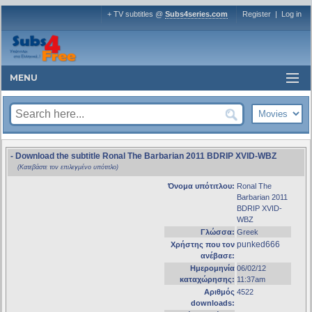
+ TV subtitles @
Subs4series.com
Register
|
Log in
MENU
- Download the subtitle Ronal The Barbarian 2011 BDRIP XVID-WBZ
(Κατεβάστε τον επιλεγμένο υπότιτλο)
Όνομα υπότιτλου:
Ronal The
Barbarian 2011
BDRIP XVID-
WBZ
Γλώσσα:
Greek
punked666
Χρήστης που τον
ανέβασε:
Ημερομηνία
06/02/12
καταχώρησης:
11:37am
Αριθμός
4522
downloads: