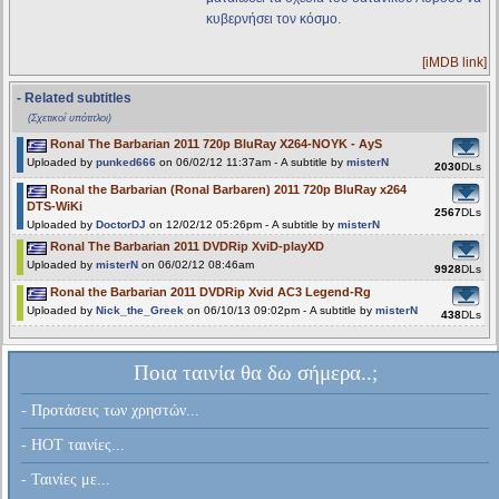
κυβερνήσει τον κόσμο.
[iMDB link]
- Related subtitles
(Σχετικοί υπότιτλοι)
Ronal The Barbarian 2011 720p BluRay X264-NOYK - AyS
Uploaded by
punked666
on 06/02/12 11:37am - A subtitle by
misterN
2030
DLs
Ronal the Barbarian (Ronal Barbaren) 2011 720p BluRay x264
DTS-WiKi
2567
DLs
Uploaded by
DoctorDJ
on 12/02/12 05:26pm - A subtitle by
misterN
Ronal The Barbarian 2011 DVDRip XviD-playXD
Uploaded by
misterN
on 06/02/12 08:46am
9928
DLs
Ronal the Barbarian 2011 DVDRip Xvid AC3 Legend-Rg
Uploaded by
Nick_the_Greek
on 06/10/13 09:02pm - A subtitle by
misterN
438
DLs
Ποια ταινία θα δω σήμερα..;
- Προτάσεις των χρηστών...
- HOT ταινίες...
- Ταινίες με...