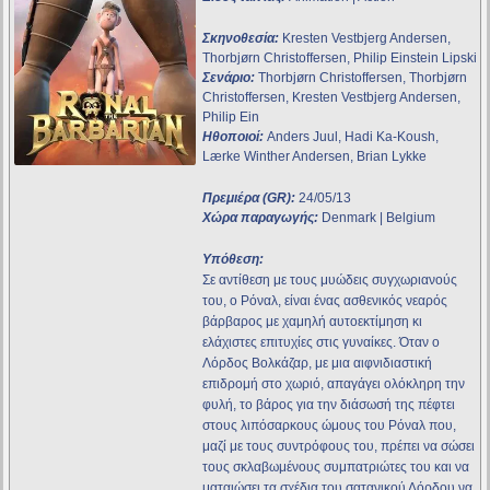
Σκηνοθεσία:
Kresten Vestbjerg Andersen,
Thorbjørn Christoffersen, Philip Einstein Lipski
Σενάριο:
Thorbjørn Christoffersen, Thorbjørn
Christoffersen, Kresten Vestbjerg Andersen,
Philip Ein
Ηθοποιοί:
Anders Juul, Hadi Ka-Koush,
Lærke Winther Andersen, Brian Lykke
Πρεμιέρα (GR):
24/05/13
Χώρα παραγωγής:
Denmark | Belgium
Υπόθεση:
Σε αντίθεση με τους μυώδεις συγχωριανούς
του, ο Ρόναλ, είναι ένας ασθενικός νεαρός
βάρβαρος με χαμηλή αυτοεκτίμηση κι
ελάχιστες επιτυχίες στις γυναίκες. Όταν ο
Λόρδος Βολκάζαρ, με μια αιφνιδιαστική
επιδρομή στο χωριό, απαγάγει ολόκληρη την
φυλή, το βάρος για την διάσωσή της πέφτει
στους λιπόσαρκους ώμους του Ρόναλ που,
μαζί με τους συντρόφους του, πρέπει να σώσει
τους σκλαβωμένους συμπατριώτες του και να
ματαιώσει τα σχέδια του σατανικού Λόρδου να