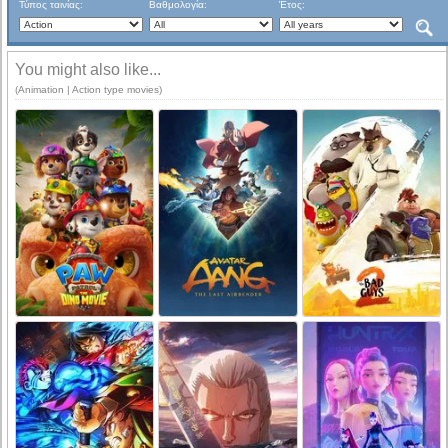
Τύπος ταινίας:
Βαθμολογία:
Έτος:
You might also like...
(Animation | Action type movies)