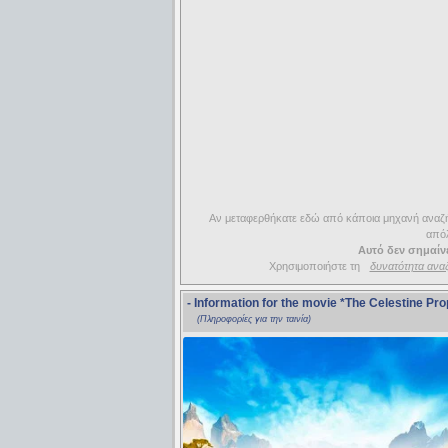
Αν μεταφερθήκατε εδώ από κάποια μηχανή αναζήτ
απόλ
Αυτό δεν σημαίνε
Χρησιμοποιήστε τη
δυνατότητα ανα
- Information for the movie
*The Celestine Pr
(Πληροφορίες για την ταινία)