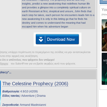
insights, predict a new awakening that redefines human life
and provides a glimpse into a completely spiritual culture on
You
earth Resistant at first, skeptical and unsure, John finds that
(Adv
each step he takes, each person he encounters leads him to a
new awakening It is only in this letting go that he finds his
destiny and comes to understand the meaning that had
escaped him when his adventure began
ησης υπάρχει περίπτωση το περιεχόμενο της σελίδας να μην ανταποκρίνεται
υτα στην αρχική σας αναζήτηση.
ι ότι ο υπότιτλος που ψάχνετε δεν υπάρχει!
ζήτησης
του Subs4Free για να βρείτε ακριβώς αυτό που ψάχνετε.
ophecy*
...
The Celestine Prophecy (2006)
Βαθμολογία:
4.9/10 (4209)
Είδος ταινίας:
Adventure | Drama
Σκηνοθεσία:
Armand Mastroianni