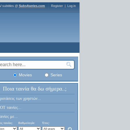
V subtitles @
Subs4series.com
Register
|
Log in
Movies
Series
Ποια ταινία θα δω σήμερα..;
ροτάσεις των χρηστών...
OT ταινίες...
αινίες με...
ς ταινίας:
Βαθμολογία:
Έτος: