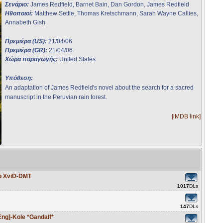
Σενάριο:
James Redfield, Barnet Bain, Dan Gordon, James Redfield
Ηθοποιοί:
Matthew Settle, Thomas Kretschmann, Sarah Wayne Callies,
Annabeth Gish
Πρεμιέρα (US):
21/04/06
Πρεμιέρα (GR):
21/04/06
Χώρα παραγωγής:
United States
Υπόθεση:
An adaptation of James Redfield's novel about the search for a sacred
manuscript in the Peruvian rain forest.
[iMDB link]
p XviD-DMT
1017
DLs
147
DLs
Eng]-Kole *Gandalf*