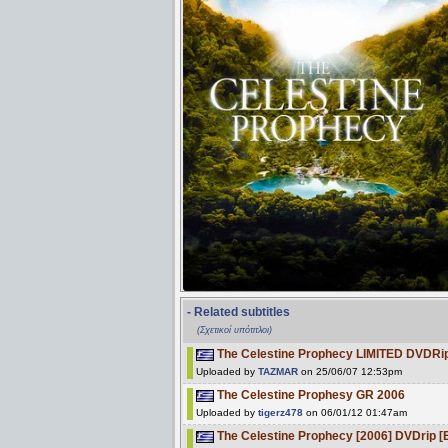
- Related subtitles
(Σχετικοί υπότιτλοι)
Τhe Celestine Prophecy LIMITED DVDRi
Uploaded by
TAZMAR
on 25/06/07 12:53pm
The Celestine Prophesy GR 2006
Uploaded by
tigerz478
on 06/01/12 01:47am
The Celestine Prophecy [2006] DVDrip [