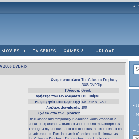
+ T
MOVIES
TV SERIES
GAMES..!
UPLOAD
ecy 2006 DVDRip
Όνομα υπότιτλου:
The Celestine Prophecy
2006 DVDRip
Γλώσσα:
Greek
serpentpan
Χρήστης που τον ανέβασε:
Ημερομηνία καταχώρησης:
13/10/15 01:35am
- Π
Αριθμός downloads:
199
Σχόλια από τον uploader:
- H
Disillusioned and temporarily rudderless, John Woodson is
about to experience a dramatic and profound metamorphosis
- Τ
Through a mysterious set of coincidences, he finds himself on
Τύπο
an adventure to Peru in search of ancient scrolls, known as
the Celestine Prophecy The prophecy and its nine key