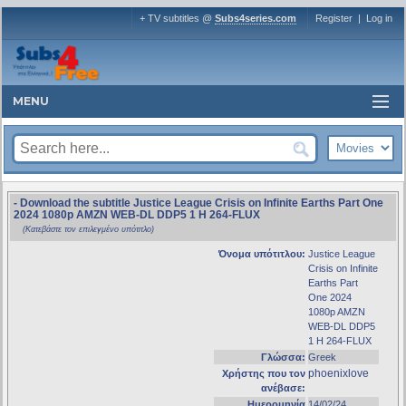
+ TV subtitles @
Subs4series.com
Register
|
Log in
MENU
- Download the subtitle Justice League Crisis on Infinite Earths Part One
2024 1080p AMZN WEB-DL DDP5 1 H 264-FLUX
(Κατεβάστε τον επιλεγμένο υπότιτλο)
Όνομα υπότιτλου:
Justice League
Crisis on Infinite
Earths Part
One 2024
1080p AMZN
WEB-DL DDP5
1 H 264-FLUX
Γλώσσα:
Greek
phoenixlove
Χρήστης που τον
ανέβασε:
Ημερομηνία
14/02/24