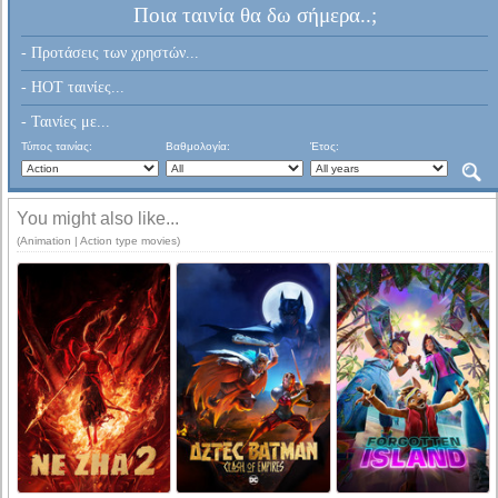
Ποια ταινία θα δω σήμερα..;
- Προτάσεις των χρηστών...
- HOT ταινίες...
- Ταινίες με...
Τύπος ταινίας:
Βαθμολογία:
Έτος:
You might also like...
(Animation | Action type movies)