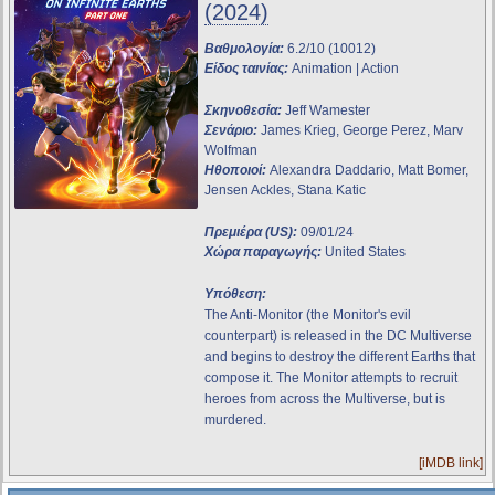
(2024)
Βαθμολογία:
6.2/10 (10012)
Είδος ταινίας:
Animation | Action
Σκηνοθεσία:
Jeff Wamester
Σενάριο:
James Krieg, George Perez, Marv
Wolfman
Ηθοποιοί:
Alexandra Daddario, Matt Bomer,
Jensen Ackles, Stana Katic
Πρεμιέρα (US):
09/01/24
Χώρα παραγωγής:
United States
Υπόθεση:
The Anti-Monitor (the Monitor's evil
counterpart) is released in the DC Multiverse
and begins to destroy the different Earths that
compose it. The Monitor attempts to recruit
heroes from across the Multiverse, but is
murdered.
[iMDB link]