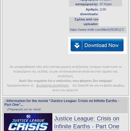
καταχώρησης:
07:41pm
Αριθμός
1190
downloads:
Σχόλια από τον
uploader:
https://www imdb com/title/tt29195117/
Αν μεταφερθήκατε εδώ από κάποια μηχανή αναζήτησης υπάρχει περίπτωση το
περιεχόμενο της σελίδας να μην ανταποκρίνεται απόλυτα στην αρχική σας
αναζήτηση.
Αυτό δεν σημαίνει ότι ο υπότιτλος που ψάχνετε δεν υπάρχει!
Χρησιμοποιήστε τη
δυνατότητα αναζήτησης
του Subs4Free για να βρείτε ακριβώς
αυτό που ψάχνετε.
- Information for the movie
*Justice League: Crisis on Infinite Earths -
Part One*
...
(Πληροφορίες για την ταινία)
Justice League: Crisis on
Infinite Earths - Part One