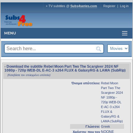
+ TV subtitles @
Subs4series.com
Register
|
Log in
MENU
- Download the subtitle Rebel Moon Part Two The Scargiver 2024 NF
1080p - 720p WEB-DL E-AC-3 x264 FLUX & GalaxyRG & LAMA (SubRip)
(Κατεβάστε τον επιλεγμένο υπότιτλο)
Όνομα υπότιτλου:
Rebel Moon
Part Two The
Scargiver 2024
NF 1080p -
720p WEB-DL
E-AC-3 x264
FLUX &
GalaxyRG &
LAMA (SubRip)
Γλώσσα:
Greek
NOONE
Χρήστης που τον