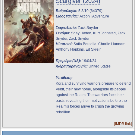
Scargiver (2024)
Βαθμολογία:
5.3/10 (64379)
Είδος ταινίας:
Action | Adventure
Σκηνοθεσία:
Zack Snyder
Σενάριο:
Shay Hatten, Kurt Johnstad, Zack
Snyder, Zack Snyder
Ηθοποιοί:
Sofia Boutella, Charlie Hunnam,
Anthony Hopkins, Ed Skrein
Πρεμιέρα (US):
19/04/24
Χώρα παραγωγής:
United States
Υπόθεση:
Kora and surviving warriors prepare to defend
Veldt, their new home, alongside its people
against the Realm. The warriors face their
pasts, revealing their motivations before the
Realm's forces arrive to crush the growing
rebellion.
[iMDB link]