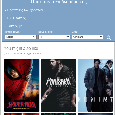
Ποια ταινία θα δω σήμερα..;
- Προτάσεις των χρηστών...
- HOT ταινίες...
- Ταινίες με...
Τύπος ταινίας:
Βαθμολογία:
Έτος:
You might also like...
(Action | Adventure type movies)