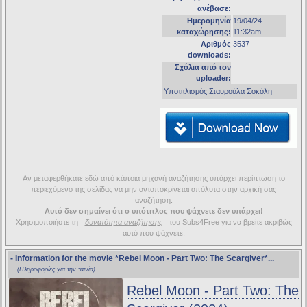
ανέβασε:
Ημερομηνία
19/04/24
καταχώρησης:
11:32am
Αριθμός
3537
downloads:
Σχόλια από τον
uploader:
Υποτιτλισμός:Σταυρούλα Σοκόλη
Αν μεταφερθήκατε εδώ από κάποια μηχανή αναζήτησης υπάρχει περίπτωση το
περιεχόμενο της σελίδας να μην ανταποκρίνεται απόλυτα στην αρχική σας
αναζήτηση.
Αυτό δεν σημαίνει ότι ο υπότιτλος που ψάχνετε δεν υπάρχει!
Χρησιμοποιήστε τη
δυνατότητα αναζήτησης
του Subs4Free για να βρείτε ακριβώς
αυτό που ψάχνετε.
- Information for the movie
*Rebel Moon - Part Two: The Scargiver*
...
(Πληροφορίες για την ταινία)
Rebel Moon - Part Two: The