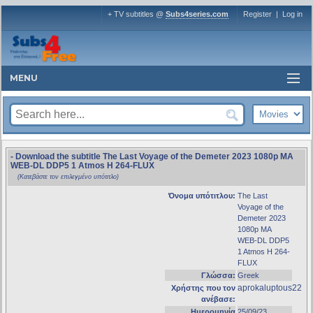
+ TV subtitles @
Subs4series.com
Register
|
Log in
MENU
- Download the subtitle The Last Voyage of the Demeter 2023 1080p MA
WEB-DL DDP5 1 Atmos H 264-FLUX
(Κατεβάστε τον επιλεγμένο υπότιτλο)
Όνομα υπότιτλου:
The Last
Voyage of the
Demeter 2023
1080p MA
WEB-DL DDP5
1 Atmos H 264-
FLUX
Γλώσσα:
Greek
aprokaluptous22
Χρήστης που τον
ανέβασε:
Ημερομηνία
25/09/23