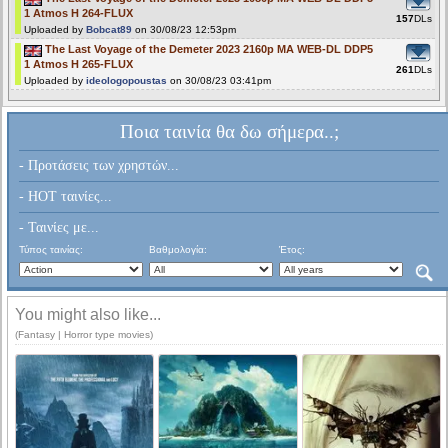
1 Atmos H 264-FLUX
157
DLs
Uploaded by
Bobcat89
on 30/08/23 12:53pm
The Last Voyage of the Demeter 2023 2160p MA WEB-DL DDP5
1 Atmos H 265-FLUX
261
DLs
Uploaded by
ideologopoustas
on 30/08/23 03:41pm
Ποια ταινία θα δω σήμερα..;
- Προτάσεις των χρηστών...
- HOT ταινίες...
- Ταινίες με...
Τύπος ταινίας:
Βαθμολογία:
Έτος:
You might also like...
(Fantasy | Horror type movies)