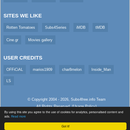
SITES WE LIKE
Rotten Tomatoes
Subs4Series
iMDB
tMDB
Cine.gr
Movies gallery
USER CREDITS
OFFiCiAL
marios1909
char8melon
Inside_Man
LS
© Copyright 2004 - 2026,
Subs4free.info
Team
All Rights Reserved. (
Usage Policy
)
By using this site you agree to the use of cookies for analytics, personalised content and
Served in 7.14ms (live)
ads.
Read more
Got it!