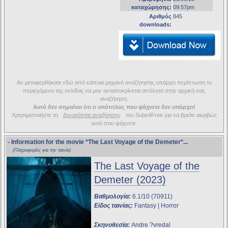
καταχώρησης:
09:57pm
Αριθμός
845
downloads:
Αν μεταφερθήκατε εδώ από κάποια μηχανή αναζήτησης υπάρχει περίπτωση το
περιεχόμενο της σελίδας να μην ανταποκρίνεται απόλυτα στην αρχική σας
αναζήτηση.
Αυτό δεν σημαίνει ότι ο υπότιτλος που ψάχνετε δεν υπάρχει!
Χρησιμοποιήστε τη
δυνατότητα αναζήτησης
του Subs4Free για να βρείτε ακριβώς
αυτό που ψάχνετε.
- Information for the movie
*The Last Voyage of the Demeter*
...
(Πληροφορίες για την ταινία)
The Last Voyage of the
Demeter (2023)
Βαθμολογία:
6.1/10 (70911)
Είδος ταινίας:
Fantasy | Horror
Σκηνοθεσία:
Andre ?vredal