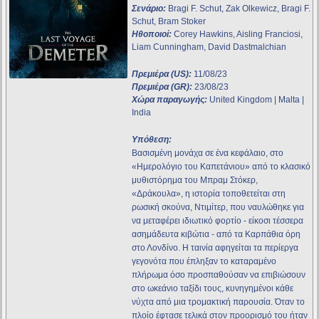
Σενάριο:
Bragi F. Schut, Zak Olkewicz, Bragi F.
Schut, Bram Stoker
Ηθοποιοί:
Corey Hawkins, Aisling Franciosi,
Liam Cunningham, David Dastmalchian
Πρεμιέρα (US):
11/08/23
Πρεμιέρα (GR):
23/08/23
Χώρα παραγωγής:
United Kingdom | Malta |
India
Υπόθεση:
Βασισμένη μονάχα σε ένα κεφάλαιο, στο
«Ημερολόγιο του Καπετάνιου» από το κλασικό
μυθιστόρημα του Μπραμ Στόκερ,
«Δράκουλα», η ιστορία τοποθετείται στη
ρωσική σκούνα, Ντιμίτερ, που ναυλώθηκε για
να μεταφέρει ιδιωτικό φορτίο - είκοσι τέσσερα
ασημάδευτα κιβώτια - από τα Καρπάθια όρη
στο Λονδίνο. Η ταινία αφηγείται τα περίεργα
γεγονότα που έπληξαν το καταραμένο
πλήρωμα όσο προσπαθούσαν να επιβιώσουν
στο ωκεάνιο ταξίδι τους, κυνηγημένοι κάθε
νύχτα από μια τρομακτική παρουσία. Όταν το
πλοίο έφτασε τελικά στον προορισμό του ήταν