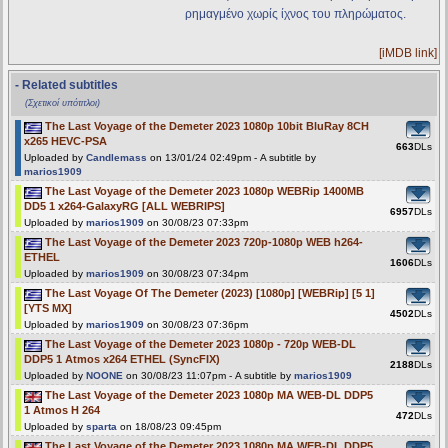
ρημαγμένο χωρίς ίχνος του πληρώματος.
[iMDB link]
- Related subtitles
(Σχετικοί υπότιτλοι)
The Last Voyage of the Demeter 2023 1080p 10bit BluRay 8CH
x265 HEVC-PSA
663
DLs
Uploaded by
Candlemass
on 13/01/24 02:49pm - A subtitle by
marios1909
The Last Voyage of the Demeter 2023 1080p WEBRip 1400MB
DD5 1 x264-GalaxyRG [ALL WEBRIPS]
6957
DLs
Uploaded by
marios1909
on 30/08/23 07:33pm
The Last Voyage of the Demeter 2023 720p-1080p WEB h264-
ETHEL
1606
DLs
Uploaded by
marios1909
on 30/08/23 07:34pm
The Last Voyage Of The Demeter (2023) [1080p] [WEBRip] [5 1]
[YTS MX]
4502
DLs
Uploaded by
marios1909
on 30/08/23 07:36pm
The Last Voyage of the Demeter 2023 1080p - 720p WEB-DL
DDP5 1 Atmos x264 ETHEL (SyncFIX)
2188
DLs
Uploaded by
NOONE
on 30/08/23 11:07pm - A subtitle by
marios1909
The Last Voyage of the Demeter 2023 1080p MA WEB-DL DDP5
1 Atmos H 264
472
DLs
Uploaded by
sparta
on 18/08/23 09:45pm
The Last Voyage of the Demeter 2023 1080p MA WEB-DL DDP5