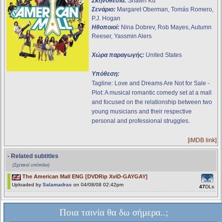
Σκηνοθεσία:
Shawn Ku
Σενάριο:
Margaret Oberman, Tomás Romero,
P.J. Hogan
Ηθοποιοί:
Nina Dobrev, Rob Mayes, Autumn
Reeser, Yassmin Alers
Χώρα παραγωγής:
United States
Υπόθεση:
Tagline: Love and Dreams Are Not for Sale -
Plot: A musical romantic comedy set at a mall
and focused on the relationship between two
young musicians and their respective
personal and professional struggles.
[iMDB link]
- Related subtitles
(Σχετικοί υπότιτλοι)
The American Mall ENG [DVDRip XviD-GAYGAY]
Uploaded by
Salamadras
on 04/08/08 02:42pm
47
DLs
Ποια ταινία θα δω σήμερα..;