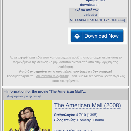
Αριθμός
765
downloads:
Σχόλια από τον
uploader:
MEΤΑΦΡΑΣΗ *ALMIGHTY* [GΜΤeam]
Αν μεταφερθήκατε εδώ από κάποια μηχανή αναζήτησης υπάρχει περίπτωση το
περιεχόμενο της σελίδας να μην ανταποκρίνεται απόλυτα στην αρχική σας
αναζήτηση.
Αυτό δεν σημαίνει ότι ο υπότιτλος που ψάχνετε δεν υπάρχει!
Χρησιμοποιήστε τη
δυνατότητα αναζήτησης
του Subs4Free για να βρείτε ακριβώς
αυτό που ψάχνετε.
- Information for the movie
*The American Mall*
...
(Πληροφορίες για την ταινία)
The American Mall (2008)
Βαθμολογία:
4.7/10 (1395)
Είδος ταινίας:
Comedy | Drama