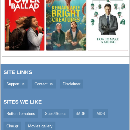
SITE LINKS
Support us
Contact us
Disclaimer
SITES WE LIKE
Rotten Tomatoes
Subs4Series
iMDB
tMDB
Cine.gr
Movies gallery