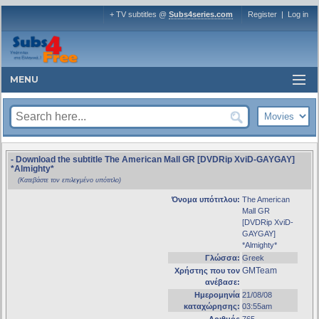
+ TV subtitles @
Subs4series.com
Register
|
Log in
MENU
- Download the subtitle The American Mall GR [DVDRip XviD-GAYGAY]
*Almighty*
(Κατεβάστε τον επιλεγμένο υπότιτλο)
Όνομα υπότιτλου:
The American
Mall GR
[DVDRip XviD-
GAYGAY]
*Almighty*
Γλώσσα:
Greek
GMTeam
Χρήστης που τον
ανέβασε:
Ημερομηνία
21/08/08
καταχώρησης:
03:55am