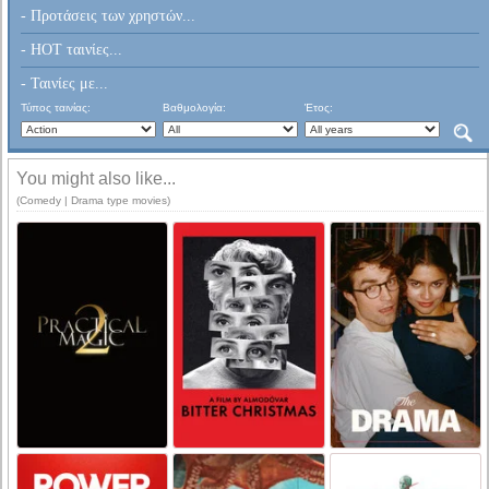
- Προτάσεις των χρηστών...
- HOT ταινίες...
- Ταινίες με...
Τύπος ταινίας:
Βαθμολογία:
Έτος:
You might also like...
(Comedy | Drama type movies)