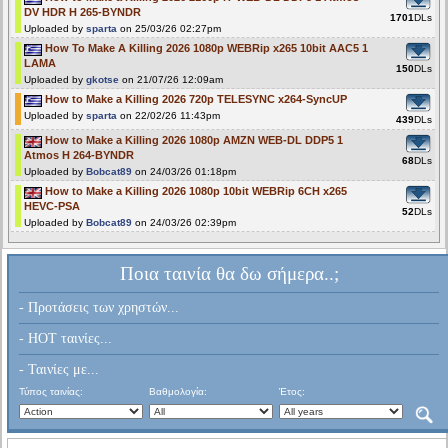
DV HDR H 265-BYNDR
1701
DLs
Uploaded by
sparta
on 25/03/26 02:27pm
How To Make A Killing 2026 1080p WEBRip x265 10bit AAC5 1
LAMA
150
DLs
Uploaded by
gkotse
on 21/07/26 12:09am
How to Make a Killing 2026 720p TELESYNC x264-SyncUP
Uploaded by
sparta
on 22/02/26 11:43pm
439
DLs
How to Make a Killing 2026 1080p AMZN WEB-DL DDP5 1
Atmos H 264-BYNDR
68
DLs
Uploaded by
Bobcat89
on 24/03/26 01:18pm
How to Make a Killing 2026 1080p 10bit WEBRip 6CH x265
HEVC-PSA
52
DLs
Uploaded by
Bobcat89
on 24/03/26 02:39pm
Ποια ταινία θα δω σήμερα..;
- Προτάσεις των χρηστών...
- HOT ταινίες...
- Ταινίες με...
Τύπος ταινίας:
Βαθμολογία:
Έτος: