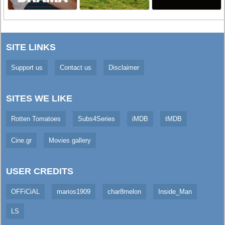
SITE LINKS
Support us
Contact us
Disclaimer
SITES WE LIKE
Rotten Tomatoes
Subs4Series
iMDB
tMDB
Cine.gr
Movies gallery
USER CREDITS
OFFiCiAL
marios1909
char8melon
Inside_Man
LS