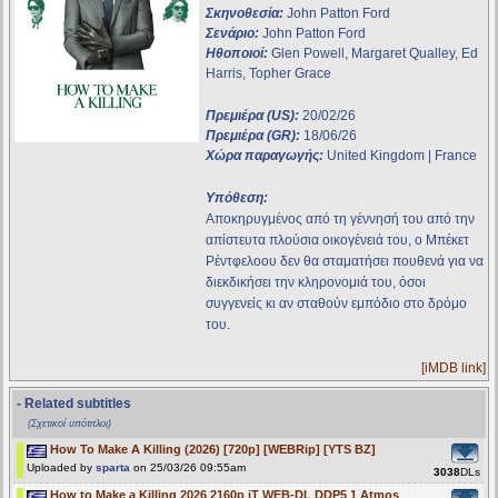
Σκηνοθεσία:
John Patton Ford
Σενάριο:
John Patton Ford
Ηθοποιοί:
Glen Powell, Margaret Qualley, Ed
Harris, Topher Grace
Πρεμιέρα (US):
20/02/26
Πρεμιέρα (GR):
18/06/26
Χώρα παραγωγής:
United Kingdom | France
Υπόθεση:
Αποκηρυγμένος από τη γέννησή του από την
απίστευτα πλούσια οικογένειά του, ο Μπέκετ
Ρέντφελοου δεν θα σταματήσει πουθενά για να
διεκδικήσει την κληρονομιά του, όσοι
συγγενείς κι αν σταθούν εμπόδιο στο δρόμο
του.
[iMDB link]
- Related subtitles
(Σχετικοί υπότιτλοι)
How To Make A Killing (2026) [720p] [WEBRip] [YTS BZ]
Uploaded by
sparta
on 25/03/26 09:55am
3038
DLs
How to Make a Killing 2026 2160p iT WEB-DL DDP5 1 Atmos