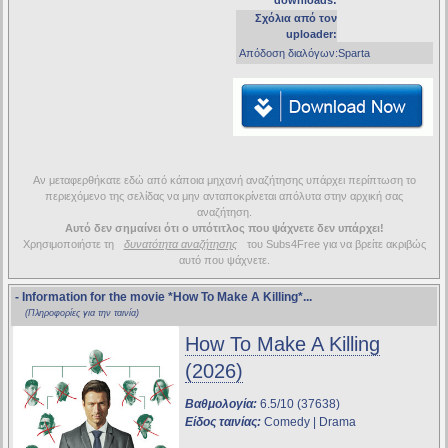
downloads:
Σχόλια από τον
uploader:
Απόδοση διαλόγων:Sparta
Αν μεταφερθήκατε εδώ από κάποια μηχανή αναζήτησης υπάρχει περίπτωση το
περιεχόμενο της σελίδας να μην ανταποκρίνεται απόλυτα στην αρχική σας
αναζήτηση.
Αυτό δεν σημαίνει ότι ο υπότιτλος που ψάχνετε δεν υπάρχει!
Χρησιμοποιήστε τη
δυνατότητα αναζήτησης
του Subs4Free για να βρείτε ακριβώς
αυτό που ψάχνετε.
- Information for the movie
*How To Make A Killing*
...
(Πληροφορίες για την ταινία)
How To Make A Killing
(2026)
Βαθμολογία:
6.5/10 (37638)
Είδος ταινίας:
Comedy | Drama