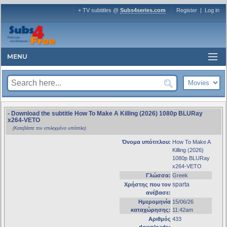
+ TV subtitles @
Subs4series.com
Register
|
Log in
MENU
- Download the subtitle How To Make A Killing (2026) 1080p BLURay
x264-VETO
(Κατεβάστε τον επιλεγμένο υπότιτλο)
Όνομα υπότιτλου:
How To Make A
Killing (2026)
1080p BLURay
x264-VETO
Γλώσσα:
Greek
sparta
Χρήστης που τον
ανέβασε:
Ημερομηνία
15/06/26
καταχώρησης:
11:42am
Αριθμός
433