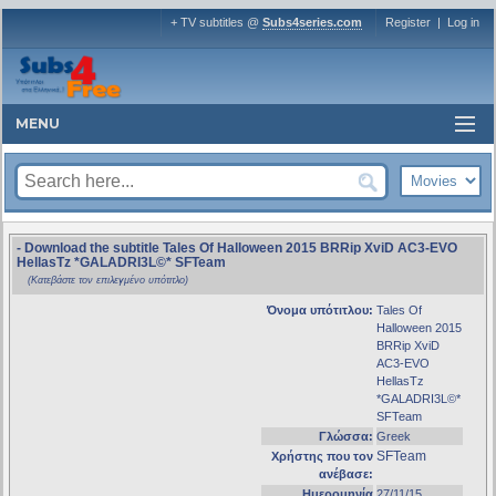
+ TV subtitles @
Subs4series.com
Register
|
Log in
MENU
- Download the subtitle Tales Of Halloween 2015 BRRip XviD AC3-EVO
HellasTz *GALADRI3L©* SFTeam
(Κατεβάστε τον επιλεγμένο υπότιτλο)
Όνομα υπότιτλου:
Tales Of
Halloween 2015
BRRip XviD
AC3-EVO
HellasTz
*GALADRI3L©*
SFTeam
Γλώσσα:
Greek
SFTeam
Χρήστης που τον
ανέβασε:
Ημερομηνία
27/11/15