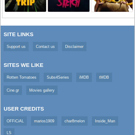
SITE LINKS
Support us
Contact us
Disclaimer
SITES WE LIKE
Rotten Tomatoes
Subs4Series
iMDB
tMDB
Cine.gr
Movies gallery
USER CREDITS
OFFiCiAL
marios1909
char8melon
Inside_Man
LS