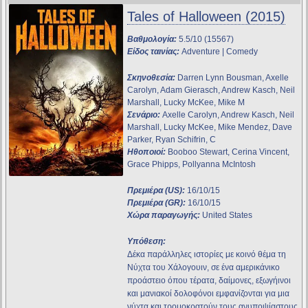
Tales of Halloween (2015)
Βαθμολογία:
5.5/10 (15567)
Είδος ταινίας:
Adventure | Comedy
Σκηνοθεσία:
Darren Lynn Bousman, Axelle
Carolyn, Adam Gierasch, Andrew Kasch, Neil
Marshall, Lucky McKee, Mike M
Σενάριο:
Axelle Carolyn, Andrew Kasch, Neil
Marshall, Lucky McKee, Mike Mendez, Dave
Parker, Ryan Schifrin, C
Ηθοποιοί:
Booboo Stewart, Cerina Vincent,
Grace Phipps, Pollyanna McIntosh
Πρεμιέρα (US):
16/10/15
Πρεμιέρα (GR):
16/10/15
Χώρα παραγωγής:
United States
Υπόθεση:
Δέκα παράλληλες ιστορίες με κοινό θέμα τη
Νύχτα του Χάλογουιν, σε ένα αμερικάνικο
προάστειο όπου τέρατα, δαίμονες, εξωγήινοι
και μανιακοί δολοφόνοι εμφανίζονται για μια
νύχτα και τρομοκρατούν τους ανυποψίαστους