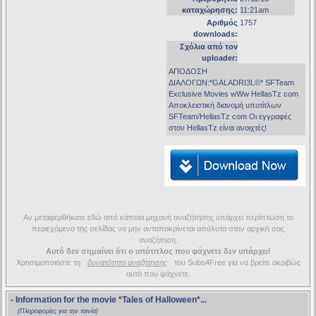
καταχώρησης:
11:21am
Αριθμός
1757
downloads:
Σχόλια από τον
uploader:
ΑΠΟΔΟΣΗ
ΔΙΑΛΟΓΩΝ:*GALADRI3L©* SFTeam
Exclusive Movies wWw HellasTz com
Αποκλειστική διανομή υποτίτλων
SFTeam/HellasTz com Οι εγγραφές
στον HellasTz είναι ανοιχτές!
Αν μεταφερθήκατε εδώ από κάποια μηχανή αναζήτησης υπάρχει περίπτωση το
περιεχόμενο της σελίδας να μην ανταποκρίνεται απόλυτα στην αρχική σας
αναζήτηση.
Αυτό δεν σημαίνει ότι ο υπότιτλος που ψάχνετε δεν υπάρχει!
Χρησιμοποιήστε τη
δυνατότητα αναζήτησης
του Subs4Free για να βρείτε ακριβώς
αυτό που ψάχνετε.
- Information for the movie
*Tales of Halloween*
...
(Πληροφορίες για την ταινία)