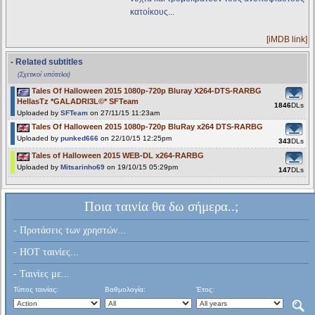
κατοίκους...
[iMDB link]
- Related subtitles
(Σχετικοί υπότιτλοι)
Tales Of Halloween 2015 1080p-720p Bluray X264-DTS-RARBG
HellasTz *GALADRI3L©* SFTeam
1846
DLs
Uploaded by
SFTeam
on 27/11/15 11:23am
Tales Of Halloween 2015 1080p-720p BluRay x264 DTS-RARBG
Uploaded by
punked666
on 22/10/15 12:25pm
343
DLs
Tales of Halloween 2015 WEB-DL x264-RARBG
Uploaded by
Mitsarinho69
on 19/10/15 05:29pm
147
DLs
Ποια ταινία θα δω σήμερα..;
- Προτάσεις των χρηστών...
- HOT ταινίες...
- Ταινίες με...
Τύπος ταινίας:
Βαθμολογία:
Έτος: